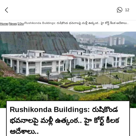
12
Rushikonda Buildings: రుషికొండ భవనాలపై మళ్లీ ఉత్కంఠ.. హై కోర్ట్ కీలక ఆదేశాలు..
Home
/
News
/
10tv
/
Rushikonda Buildings: రుషికొండ
భవనాలపై మళ్లీ ఉత్కంఠ.. హై కోర్ట్ కీలక
ఆదేశాలు..