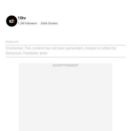
10tv
1.3M
followers
206k
Stories
Dailyhunt
Disclaimer
: This content has not been generated, created or edited by
Dailyhunt. Publisher: tentv
ADVERTISEMENT