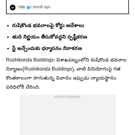
10tv
1 month ago
రుషికొండ భవనాలపై కోర్టు ఆదేశాలు
తుది నిర్ణయం తీసుకోవద్దని స్పష్టీకరణ
స్టే ఇచ్చేందుకు ధర్మాసనం నిరాకరణ
Rushikonda Buildings: విశాఖపట్నంలోని రుషికొండ భవనాల
నిర్మాణం(Rushikonda Buildings), వాటి వినియోగంపై గత
కొంతకాలంగా సాగుతున్న వివాదం ఇప్పుడు న్యాయస్థానం
పరిధిలోకి చేరింది.
ADVERTISEMENT