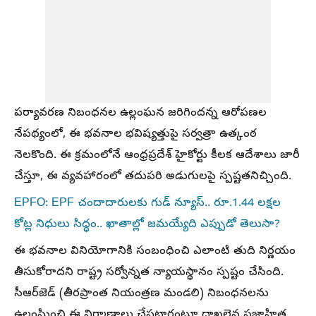
పర్యావరణ నిబంధనల ఉల్లంఘన జరిగిందన్న ఆరోపణల
నేపథ్యంలో, ఈ భవనాల భవిష్యత్తుపై సర్వత్రా ఉత్కంఠ
నెలకొంది. ఈ క్రమంలోనే ఆంధ్రప్రదేశ్ హైకోర్టు కీలక ఆదేశాలు జారీ
చేస్తూ, ఈ వ్యవహారంలో తదుపరి అడుగులపై స్పష్టతనిచ్చింది.
EPFO: EPF చందాదారులకు గుడ్ న్యూస్.. రూ.1.44 లక్షల
కోట్ల నిధులు సిద్ధం.. ఖాతాల్లో జమయ్యేది ఎప్పుడో తెలుసా?
ఈ భవనాల వినియోగానికి సంబంధించి ఎలాంటి తుది నిర్ణయం
తీసుకోరాదని రాష్ట్ర సర్వోన్నత న్యాయస్థానం స్పష్టం చేసింది.
సీఆర్‌జెడ్ (తీరప్రాంత నియంత్రణ మండలి) నిబంధనలను
ఉల్లంఘించి ఈ నిర్మాణాలు చేపట్టారంటూ దాఖలైన ప్రజాహిత