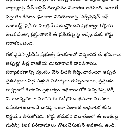
వ్యాజ్యంపై చీఫ్ జస్టిస్ ధర్మాసనం విచారణ జరిపింది. అయితే,
ప్రస్తుతం కేవలం భవనాల వినియోగంపై 'ఎక్స్‌ప్రెషన్ ఆఫ్
ఇంటరెస్ట్' ప్రక్రియ మాత్రమే నడుస్తోందని ప్రభుత్వం కోర్టుకు
తెలపడంతో, ప్రస్తుతానికి ఈ ప్రక్రియపై స్టే ఇచ్చేందుకు కోర్టు
నిరాకరించింది.
గత వైఎస్సార్‌సీపీ ప్రభుత్వ హయాంలో నిర్మించిన ఈ భవనాలు
అప్పట్లో తీవ్ర రాజకీయ దుమారానికి దారితీశాయి.
పర్యావరణాన్ని ధ్వంసం చేసి వీటిని నిర్మించారంటూ అప్పటి
ప్రతిపక్షాలు పెద్ద ఎత్తున విమర్శలు గుప్పించాయి. ప్రస్తుతం
రాష్ట్రంలో కూటమి ప్రభుత్వం అధికారంలోకి వచ్చినప్పటికీ,
వివాదాస్పదంగా మారిన ఈ రుషికొండ భవనాలను ఎలా
ఉపయోగించాలనే దానిపై ఇంకా ఎలాంటి అధికారిక తుది
నిర్ణయం తీసుకోలేదు. కోర్టు తదుపరి విచారణలో ఈ అంశంపై
మరిన్ని కీలక పరిణామాలు చోటుచేసుకునే అవకాశం ఉంది.