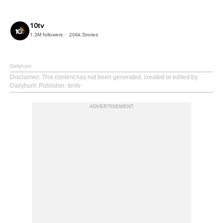
10tv
1.3M
followers
206k
Stories
Dailyhunt
Disclaimer
: This content has not been generated, created or edited by
Dailyhunt. Publisher: tentv
ADVERTISEMENT