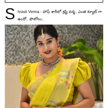
S
hrasti Verma : హాఫ్ శారీలో శ్రష్ఠి వర్మ.. ఎంత క్యూట్ గా
ఉందో.. ఫొటోలు..