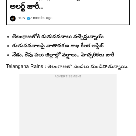
అలర్ట్ జారీ..
10tv
2 months ago
తెలంగాణలోకి రుతుపవనాలు వచ్చేస్తున్నాయ్
రుతుపవనాలపై వాతావరణ శాఖ కీలక అప్డేట్
నేడు, రేపు పలు జిల్లాల్లో వర్షాలు.. హెచ్చరికలు జారీ
Telangana Rains : తెలంగాణలో ఎండలు మండిపోతున్నాయి.
ADVERTISEMENT