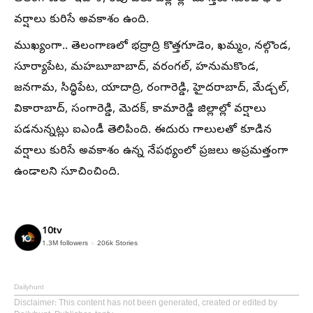
వర్షాలు కురిసే అవకాశం ఉంది.
ముఖ్యంగా.. తెలంగాణలో భద్రాద్రి కొత్తగూడెం, ఖమ్మం, నల్గొండ,
సూర్యాపేట, మహబూబాబాద్, వరంగల్, హనుమకొండ,
జనగామ, సిద్ధిపేట, యాదాద్రి, రంగారెడ్డి, హైదరాబాద్, మేడ్చల్,
వికారాబాద్, సంగారెడ్డి, మెదక్, కామారెడ్డి జిల్లాల్లో వర్షాలు
పడనున్నట్లు ఐఎండీ తెలిపింది. ఈదురు గాలులతో కూడిన
వర్షాలు కురిసే అవకాశం ఉన్న నేపథ్యంలో ప్రజలు అప్రమత్తంగా
ఉండాలని సూచించింది.
10tv
1.3M
followers
206k
Stories
Dailyhunt
Disclaimer
: This content has not been generated, created or edited by