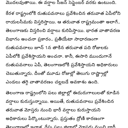
మొదలవుతాయి. ఈ వర్షాల సీజన్ సెప్టెంబర్ వరకు ఉంటుంది.
కేరళ రాష్ట్రంలోకి రుతుపవనాలు ప్రవేశించిన తరువాత ఏపీలోని
రాయలసీమకు విస్తరిస్తాయి. ఆ తరువాత రాష్ట్రమంతా అలాగే..
తెలంగాణకు విస్తరించి వర్షాలు కురిపిస్తాయి. భారత వాతావరణ
విభాగం అంచనా ప్రకారం.. ప్రతీయేటా సాధారణంగా
రుతుపవనాలు జూన్ 1న తాకిన తరువాత పది రోజులకు
ఏపీలోకి ప్రవేశిస్తాయని అంచనా. కానీ, ఈసారి ముందుగానే
రుతుపవనాలు ఏపీ, తెలంగాణలోకి ప్రవేశిస్తాయని అధికారులు
చెబుతున్నారు. దీంతో మూడు రోజుల్లో తెలుగు రాష్ట్రాల్లో
ఎండలు తగ్గి వాతావరణం చల్లబడే అవకాశం ఉంది.
తెలంగాణ రాష్ట్రంలోని పలు జిల్లాల్లో ఈదురుగాలులతో కూడిన
వర్షాలు కురుస్తున్నాయి. అయితే, రుతుపవనాలు ప్రవేశించిన
తరువాత మోస్తరు నుంచి భారీ వర్షాలు కురుస్తాయని
అధికారులు పేర్కొంటున్నారు. ప్రస్తుతం ద్రోణి కారణంగా
తెలంగాణలో ఇవాళ, రేపు పలు జిల్లాల్లో మోస్తరు నుంచి భారీ