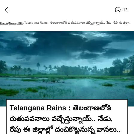
12
Telangana Rains : తెలంగాణలోకి రుతుపవనాలు వచ్చేస్తున్నాయ్.. నేడు, రేపు ఈ జిల్లాల్లో దంచికొట్టనున్న వానలు.. అలర్ట్ జారీ..
Home
/
News
/
10tv
/
Telangana Rains : తెలంగాణలోకి
రుతుపవనాలు వచ్చేస్తున్నాయ్.. నేడు,
రేపు ఈ జిల్లాల్లో దంచికొట్టనున్న వానలు..