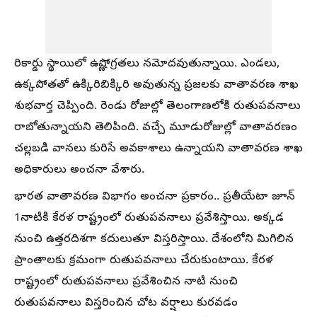
రికార్డు స్థాయిలో ఉష్ణోగ్రతలు నమోదవుతున్నాయి. ఎండలు,
ఉక్కపోతతో ఉక్కిరిబిక్కిరి అవుతున్న ప్రజలకు వాతావరణ శాఖ
శుభవార్త చెప్పింది. రెండు రోజుల్లో తెలంగాణలోకి రుతుపవనాలు
రాబోతున్నాయని తెలిపింది. వచ్చే మూడురోజుల్లో వాతావరణం
చల్లబడి వానలు కురిసే అవకాశాలు ఉన్నాయని వాతావరణ శాఖ
అధికారులు అంచనా వేశారు.
భారత వాతావరణ విభాగం అంచనా ప్రకారం.. ప్రతీయేటా జూన్
1నాటికి కేరళ రాష్ట్రంలో రుతుపవనాలు ప్రవేశిస్తాయి. అక్కడ
నుంచి ఉత్తరదిశగా కదులుతూ విస్తరిస్తాయి. దేశంలోని మిగిలిన
ప్రాంతాలకు క్రమంగా రుతుపవనాలు చేరుకుంటాయి. కేరళ
రాష్ట్రంలో రుతుపవనాలు ప్రవేశించిన నాటి నుంచి
రుతుపవనాలు విస్తరించిన చోట వర్షాలు కురవడం