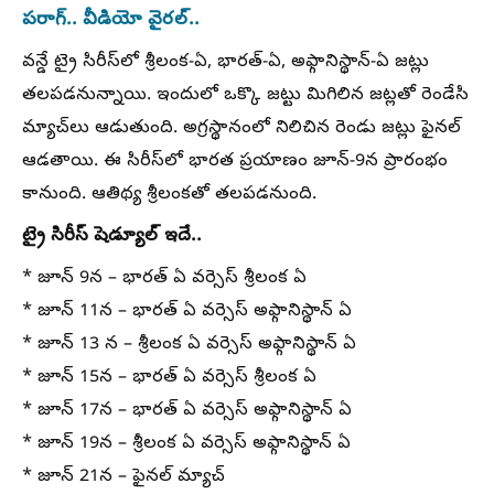
పరాగ్.. వీడియో వైరల్‌..
వన్డే ట్రై సిరీస్‌లో శ్రీలంక-ఏ, భారత్‌-ఏ, అఫ్గానిస్థాన్‌-ఏ జట్లు
తలపడనున్నాయి. ఇందులో ఒక్కొ జట్టు మిగిలిన జట్లతో రెండేసి
మ్యాచ్‌లు ఆడుతుంది. అగ్రస్థానంలో నిలిచిన రెండు జట్లు ఫైనల్
ఆడతాయి. ఈ సిరీస్‌లో భారత ప్రయాణం జూన్‌-9న ప్రారంభం
కానుంది. ఆతిథ్య శ్రీలంకతో తలపడనుంది.
ట్రై సిరీస్ షెడ్యూల్ ఇదే..
* జూన్ 9న – భారత్ ఏ వర్సెస్ శ్రీలంక ఏ
* జూన్ 11న – భారత్ ఏ వర్సెస్ అఫ్గానిస్థాన్ ఏ
* జూన్ 13 న – శ్రీలంక ఏ వర్సెస్ అఫ్గానిస్థాన్ ఏ
* జూన్ 15న – భారత్ ఏ వర్సెస్ శ్రీలంక ఏ
* జూన్ 17న – భారత్ ఏ వర్సెస్ అఫ్గానిస్థాన్ ఏ
* జూన్ 19న – శ్రీలంక ఏ వర్సెస్ అఫ్గానిస్థాన్ ఏ
* జూన్ 21న – ఫైనల్ మ్యాచ్‌