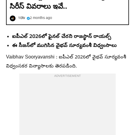
సిరీస్ వివరాలు ఇవే..
10tv
2 months ago
ఐపీఎల్ 2026లో ఫైనల్ చేరని రాజస్థాన్ రాయల్స్‌
ఈ సీజన్‌లో ముగిసిన వైభవ్ సూర్యవంశీ విధ్వంసాలు
Vaibhav Sooryavanshi : ఐపీఎల్ 2026లో వైభవ్ సూర్యవంశీ
విధ్వంసకర విన్యాసాలకు తెరపడింది.
ADVERTISEMENT