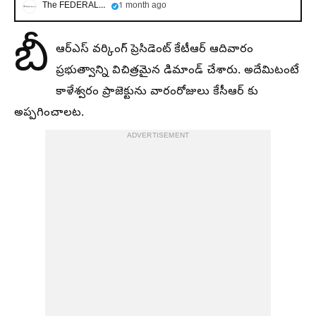
The FEDERAL తెలంగాణ
1 month ago
బీ
ఆర్ఎస్ వర్కింగ్ ప్రెసిడెంట్ కేటీఆర్ ఆదివారం
ప్రభుత్వాన్ని విచిత్రమైన డిమాండ్ చేశారు. అదేమిటంటే
కాళేశ్వరం ప్రాజెక్టును వారంరోజులు కేసీఆర్ కు
అప్పగించాలట.
ADVERTISEMENT