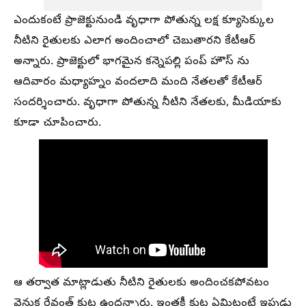
ఎందుకంటే ప్రాజెక్టునుండి వృధాగా పోతున్న లక్ష క్యూసెక్కుల
నీటిని రైతులకు ఎలాగ అందించాలో చెబుతారని కేటీఆర్
అన్నారు. ప్రాజెక్టులో భాగమైన కన్నెపల్లి పంప్ హౌస్ ను
ఆదివారం మధ్యాహ్నం వందలాది మంది నేతలతో కేటీఆర్
సందర్శించారు. వృధాగా పోతున్న నీటిని నేతలకు, మీడియాకు
కూడా చూపించారు.
ఆ తర్వాత మాట్లాడుతు నీటిని రైతులకు అందించకపోవటం
వెనుక రేవంత్ కుట్ర ఉందన్నారు. ఇంతకీ కుట్ర ఏమిటంటే ఇపుడు