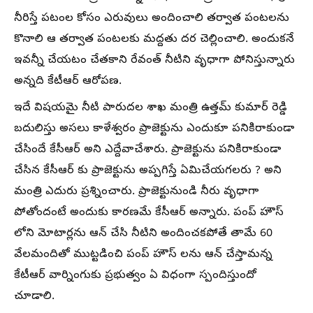
నీరిస్తే పటంల కోసం ఎరువులు అందించాలి తర్వాత పంటలను
కొనాలి ఆ తర్వాత పంటలకు మద్దతు దర చెల్లించాలి. అందుకనే
ఇవన్నీ చేయటం చేతకాని రేవంత్ నీటిని వృధాగా పోనిస్తున్నారు
అన్నది కేటీఆర్ ఆరోపణ.
ఇదే విషయమై నీటి పారుదల శాఖ మంత్రి ఉత్తమ్ కుమార్ రెడ్డి
బదులిస్తు అసలు కాళేశ్వరం ప్రాజెక్టును ఎందుకూ పనికిరాకుండా
చేసిందే కేసీఆర్ అని ఎద్దేవాచేశారు. ప్రాజెక్టును పనికిరాకుండా
చేసిన కేసీఆర్ కు ప్రాజెక్టును అప్పగిస్తే ఏమిచేయగలరు ? అని
మంత్రి ఎదురు ప్రశ్నించారు. ప్రాజెక్టునుండి నీరు వృధాగా
పోతోందంటే అందుకు కారణమే కేసీఆర్ అన్నారు. పంప్ హౌస్
లోని మోటార్లను ఆన్ చేసి నీటిని అందించకపోతే తామే 60
వేలమందితో ముట్టడించి పంప్ హౌస్ లను ఆన్ చేస్తామన్న
కేటీఆర్ వార్నింగుకు ప్రభుత్వం ఏ విధంగా స్పందిస్తుందో
చూడాలి.