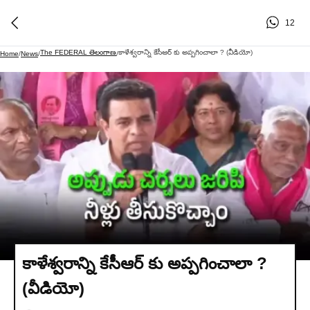
12
The FEDERAL తెలంగాణ
కాళేశ్వరాన్ని కేసీఆర్ కు అప్పగించాలా ? (వీడియో)
Home
/
News
/
/
కాళేశ్వరాన్ని కేసీఆర్ కు అప్పగించాలా ?
(వీడియో)