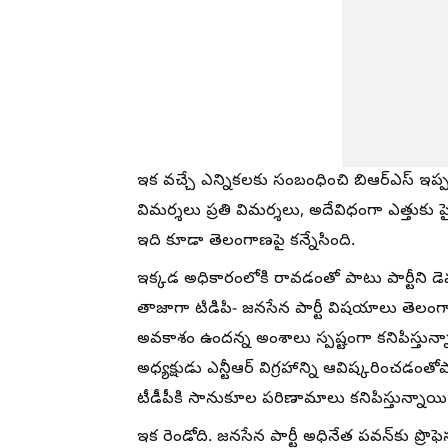
ఇక వచ్చే ఎన్నికలకు సంబంధించి బిఆర్ఎస్ ఇప్ప
విమర్శలు ప్రతి విమర్శలు, అదేవిధంగా ఎత్తుకు ప
ఇది కూడా తెలంగాణపై కన్నేసింది.
ఇక్కడ అధికారంలోకి రావడంతో పాటు పార్టీని డె
తాజాగా టిడిపి- జనసేన పార్టీ విషయాలు తెలంగాణ
అవకాశం ఉందన్న అంశాలు స్పష్టంగా కనిపిస్తున్నాయ
అధ్యక్షుడు ఎన్టీఆర్ విగ్రహాన్ని ఆవిష్కరిం
టీడీపీకి సానుకూల పరిణామాలు కనిపిస్తున్నాయి 
ఇక రెండోది. జనసేన పార్టీ అధినేత పవన్‌కు ప్రొ