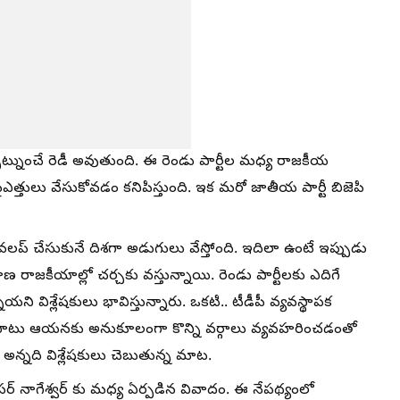
ట్నుంచే రెడీ అవుతుంది. ఈ రెండు పార్టీల మధ్య రాజకీయ
ైఎత్తులు వేసుకోవడం కనిపిస్తుంది. ఇక మరో జాతీయ పార్టీ బిజెపి
వలప్ చేసుకునే దిశగా అడుగులు వేస్తోంది. ఇదిలా ఉంటే ఇప్పుడు
 రాజకీయాల్లో చర్చకు వస్తున్నాయి. రెండు పార్టీలకు ఎదిగే
ని విశ్లేషకులు భావిస్తున్నారు. ఒకటి.. టీడీపీ వ్యవస్థాపక
చడంతోపాటు ఆయనకు అనుకూలంగా కొన్ని వర్గాలు వ్యవహరించడంతో
అన్నది విశ్లేషకులు చెబుతున్న మాట.
ఫెసర్ నాగేశ్వర్ కు మధ్య ఏర్పడిన వివాదం. ఈ నేపథ్యంలో