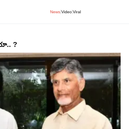
|
|
News
Video
Viral
యా.. ?