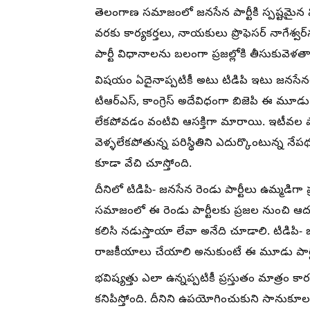
తెలంగాణ సమాజంలో జనసేన పార్టీకి స్పష్టమైన
వరకు కార్యకర్తలు, నాయకులు ప్రొఫెసర్ నాగేశ్వ
పార్టీ విధానాలను బలంగా ప్రజల్లోకి తీసుకువెళ
విషయం ఏదైనాప్పటికీ అటు టిడిపి ఇటు జనసేనలక
టిఆర్ఎస్, కాంగ్రెస్ అదేవిధంగా బిజెపి ఈ మూ
లేకపోవడం వంటివి ఆసక్తిగా మారాయి. ఇటీవల పార్టీ
వెళ్ళలేకపోతున్న పరిస్థితిని ఎదుర్కొంటున్న
కూడా వేచి చూస్తోంది.
దీనిలో టిడిపి- జనసేన రెండు పార్టీలు ఉమ్మడిగా
సమాజంలో ఈ రెండు పార్టీలకు ప్రజల నుంచి ఆదర
కలిసి నడుస్తాయా లేవా అనేది చూడాలి. టిడిపి-
రాజకీయాలు చేయాలి అనుకుంటే ఈ మూడు పార్టీలు
భవిష్యత్తు ఎలా ఉన్నప్పటికీ ప్రస్తుతం మాత్రం
కనిపిస్తోంది. దీనిని ఉపయోగించుకుని సానుకూ