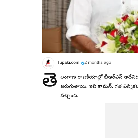
Tupaki.com
2 months ago
తె
లంగాణ రాజకీయాల్లో బీఆర్ఎస్ అదేవిధంగా
జరుగుతాయి. ఇవి కామన్. గత ఎన్నికల 
వచ్చింది.