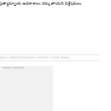
 ప్రత్యామ్నాయ అవకాశాలు దక్కుతాయని విశ్లేషకులు
ated or edited by Dailyhunt. Publisher: Tupaki Telugu
ADVERTISEMENT