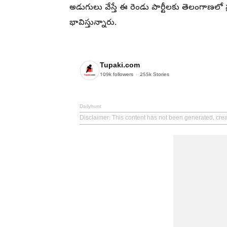
అడుగులు వేస్తే ఈ రెండు పార్టీలకు తెలంగాణలో
భావిస్తున్నారు.
Tupaki.com
109k
followers
255k
Stories
Dailyhunt
Disclaimer
: This content has not been generated, cre