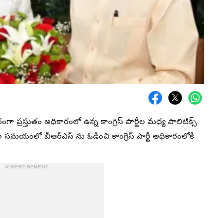
 ప్రస్తుతం అధికారంలో ఉన్న కాంగ్రెస్ పార్టీల మధ్య పాలిటిక్స్
సమయంలో బీఆర్ఎస్ ను ఓడించి కాంగ్రెస్ పార్టీ అధికారంలోకి
ADVERTISEMENT