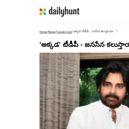
'అక్కడ' టీడీపీ - జనసేన కలుస్తాయా.. ?
Home
/
News
/
Tupaki.com
/
'అక్కడ' టీడీపీ - జనసేన కలుస్తా