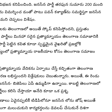
 విభజన కనిపించింది. జనసేన పార్టీ తరఫున సుమారు 200 మంది
ర్‌ను విమర్శించ డంతో పాటు పవన్ కళ్యాణ్‌ను సమర్థిస్తూ జనసేన
తామని చెప్పటం విశేషం.
ు తెలంగాణలో అయితే స్కోప్ కనిపిస్తోందని, ప్రస్తుతం
డు పార్టీలు మినహా సరైన ప్రత్యామ్నాయం తెలంగాణ సమాజానికి
 పెట్టిన కవిత కూడా స్పష్టమైన వైఖరితో ప్రజల్లోకి
 నేపథ్యంలో ప్రత్యామ్నాయ రాజకీయాల కోసం తెలంగాణ సమాజం
 ప్రత్యామ్నాయ వేదికను ఏర్పాటు చేస్తే కచ్చితంగా తెలంగాణ
ణ లభిస్తుందని విశ్లేషకులు చెబుతున్నారు. అయితే, ఈ రెండు
 జనసేన- బిజెపిలు ఏపీ ఉమ్మడిగా ఉన్నాయి. కాబట్టి తెలంగాణలో
 కలిసి చేస్తాయా అనేది కూడా ఒక ప్రశ్న.
 కారణాలు ఏవైనప్పటికీ టిడిపిలోనూ జనసేన లోను జోష్ అయితే
లంగా మలుచుకుని కార్యకర్తలను డెవలప్ చేసుకునే దిశగా