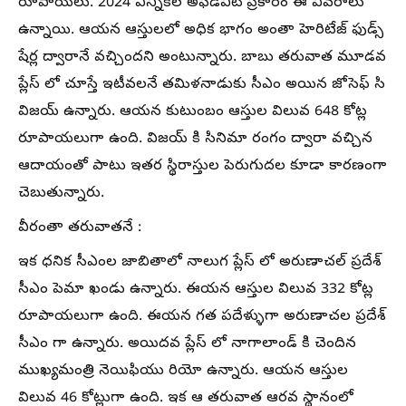
రూపాయలు. 2024 ఎన్నికల అఫిడవిట్ ప్రకారం ఈ వివరాలు
ఉన్నాయి. ఆయన ఆస్తులలో అధిక భాగం అంతా హెరిటేజ్ ఫుడ్స్
షేర్ల ద్వారానే వచ్చిందని అంటున్నారు. బాబు తరువాత మూడవ
ప్లేస్ లో చూస్తే ఇటీవలనే తమిళనాడుకు సీఎం అయిన జోసెఫ్ సి
విజయ్ ఉన్నారు. ఆయన కుటుంబం ఆస్తుల విలువ 648 కోట్ల
రూపాయలుగా ఉంది. విజయ్ కి సినిమా రంగం ద్వారా వచ్చిన
ఆదాయంతో పాటు ఇతర స్థిరాస్తుల పెరుగుదల కూడా కారణంగా
చెబుతున్నారు.
వీరంతా తరువాతనే :
ఇక ధనిక సీఎంల జాబితాలో నాలుగ ప్లేస్ లో అరుణాచల్ ప్రదేశ్
సీఎం పెమా ఖండు ఉన్నారు. ఈయన ఆస్తుల విలువ 332 కోట్ల
రూపాయలుగా ఉంది. ఈయన గత పదేళ్ళుగా అరుణాచల ప్రదేశ్
సీఎం గా ఉన్నారు. అయిదవ ప్లేస్ లో నాగాలాండ్ కి చెందిన
ముఖ్యమంత్రి నెయిఫియు రియో ఉన్నారు. ఆయన ఆస్తుల
విలువ 46 కోట్లుగా ఉంది. ఇక ఆ తరువాత ఆరవ స్థానంలో