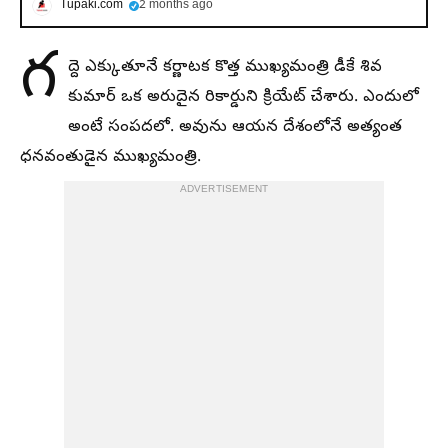
Tupaki.com
2 months ago
గ
ద్దె ఎక్కుతూనే కర్ణాటక కొత్త ముఖ్యమంత్రి డీకే శివ
కుమార్ ఒక అరుదైన రికార్డుని క్రియేట్ చేశారు. ఎందులో
అంటే సంపదలో. అవును ఆయన దేశంలోనే అత్యంత
ధనవంతుడైన ముఖ్యమంత్రి.
ADVERTISEMENT