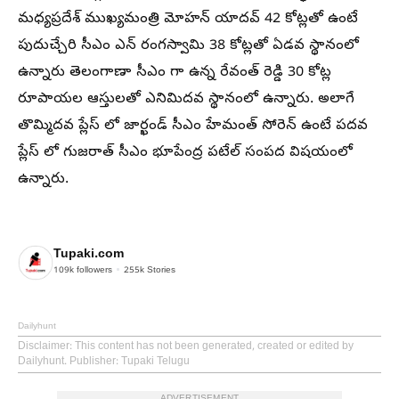
మధ్యప్రదేశ్ ముఖ్యమంత్రి మోహన్ యాదవ్ 42 కోట్లతో ఉంటే
పుదుచ్చేరి సీఎం ఎన్ రంగస్వామి 38 కోట్లతో ఏడవ స్థానంలో
ఉన్నారు తెలంగాణా సీఎం గా ఉన్న రేవంత్ రెడ్డి 30 కోట్ల
రూపాయల ఆస్తులతో ఎనిమిదవ స్థానంలో ఉన్నారు. అలాగే
తొమ్మిదవ ప్లేస్ లో జార్ఖండ్ సీఎం హేమంత్ సోరెన్ ఉంటే పదవ
ప్లేస్ లో గుజరాత్ సీఎం భూపేంద్ర పటేల్ సంపద విషయంలో
ఉన్నారు.
Tupaki.com
109k
followers
255k
Stories
Dailyhunt
Disclaimer
: This content has not been generated, created or edited by
Dailyhunt. Publisher: Tupaki Telugu
ADVERTISEMENT