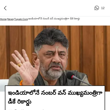
12
ఇండియాలోనే నంబర్ వన్ ముఖ్యమంత్రిగా డీకే రికార్డు
Home
/
News
/
Tupaki.com
/
ఇండియాలోనే నంబర్ వన్ ముఖ్యమంత్రిగా
డీకే రికార్డు