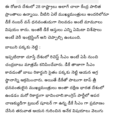
ఈ రోజున దేశంలో 28 రాష్ట్రాలు అలాగే చాలా కేంద్ర పాలిత
ప్రాంతాలు ఉన్నాయి. వీటిని ఏలే ముఖ్యమంత్రులు అందరిలోనూ
డీకే నంబర్ వన్ ధనవంతుడుగా నిలవడం అంటే మామూలు
విషయం కాదు. ఇంతకీ డీకే ఆస్తులు ఎన్ని ఏమిటా విశేషాలు
అంటే వెరీ ఇంట్రెస్టింగ్ అని చెప్పాల్సి ఉంటుంది.
బాబుని పక్కకు నెట్టి :
ఇప్పటిదాకా చూస్తే దేశంలో రిచెస్ట్ సీఎం అంటే ఏపీ నుంచి
చంద్రబాబు మాత్రమే కనిపించేవారు. డీకే తాజాగా సీఎం
కావడంతో బాబు రికార్డుని సైతం పక్కకు నెట్టి ఆయన అగ్ర
స్థానాన్ని ఆక్రమించారు. అయితే డీకేతో పాటుగా టాప్ త్రీ
ధనవంతులైన ముఖ్యమంత్రులు అంతా దక్షిణ భారత దేశంలో
ఉండడం మరో రికార్డుగా భావించాలి.కాంగ్రెస్ పార్టీలో అపర
చాణక్యుడిగా ట్రబుల్ షూటర్ గా ఉన్న డీకే సీఎం గా ప్రమాణం
చేసిన తరువాత ఆయన గురించిన అనేక విషయాలు వెలుగు