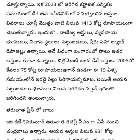
చూస్తున్నాయి. ఇక 2023 లో జరిగిన కర్ణాటక ఎన్నికల
సమయంలో డీకే తన అఫిడవిట్ లో సమర్పించిన ఆస్తుల
వివరాలు చూస్తే మొత్తం వాటి విలువ 1413 కోట్ల రూపాయలుగా
చెబుతున్నారు. ఇందులో . వాణిజ్య ఆస్తులు, వ్యవసాయ
భూములు, నివాస స్థలాలు, పెట్టుబడులు, షేర్లు సహా బ్యాంక్
డిపాజిట్లు ఉన్నాయి. అదే విధంగా బంగారంతో పాటు ఇతర
ఆస్తులు కూడా ఉన్నాయి. చిత్రమేంటి అంటే డీకే ఆస్తులు 2008లో
కేవలం 75 కోట్ల రూపాయలుఇగానే ఉండగా ఈ 19 ఏళ్ళ
సమయంలోనే ఇరవై రెట్లు పెరిగాయన్నమాట. అయితే ఆయన
పెట్టుబడులు భూముల విలువ పెరగడం వల్లనే ఇదంతా
జరిగిందని అంటున్నారు.
తరువాత ప్లేస్ లో బాబు :
ఇక డీకే శివకుమార్ తరువాత రిచెస్ట్ సీఎం గా ఏపీ నుంచి
చంద్రబాబు ఉన్నారు. ఆయన ఆస్తుల విలువ 931 కోట్ల