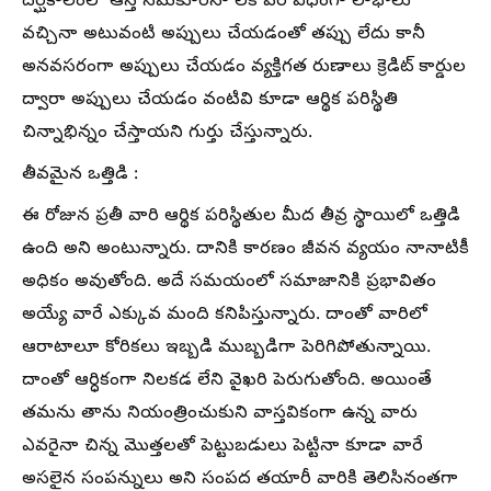
దీర్ఘకాలంలో ఆస్తి సమకూరినా లేక వేరే విధంగా లాభాలు
వచ్చినా అటువంటి అప్పులు చేయడంతో తప్పు లేదు కానీ
అనవసరంగా అప్పులు చేయడం వ్యక్తిగత రుణాలు క్రెడిట్ కార్డుల
ద్వారా అప్పులు చేయడం వంటివి కూడా ఆర్థిక పరిస్థితి
చిన్నాభిన్నం చేస్తాయని గుర్తు చేస్తున్నారు.
తీవమైన ఒత్తిడి :
ఈ రోజున ప్రతీ వారి ఆర్థిక పరిస్థితుల మీద తీవ్ర స్థాయిలో ఒత్తిడి
ఉంది అని అంటున్నారు. దానికి కారణం జీవన వ్యయం నానాటికీ
అధికం అవుతోంది. అదే సమయంలో సమాజానికి ప్రభావితం
అయ్యే వారే ఎక్కువ మంది కనిపిస్తున్నారు. దాంతో వారిలో
ఆరాటాలూ కోరికలు ఇబ్బడి ముబ్బడిగా పెరిగిపోతున్నాయి.
దాంతో ఆర్ధికంగా నిలకడ లేని వైఖరి పెరుగుతోంది. అయింతే
తమను తాను నియంత్రించుకుని వాస్తవికంగా ఉన్న వారు
ఎవరైనా చిన్న మొత్తలతో పెట్టుబడులు పెట్టినా కూడా వారే
అసలైన సంపన్నులు అని సంపద తయారీ వారికి తెలిసినంతగా