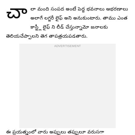
చా
లా మంది సంపద అంటే పెద్ద భవనాలు ఆభరణాలు
అలాగే లగ్జరీ లైఫ్ అని అనుకుంటారు. తాము ఎంత
కాస్ట్లీ లైఫ్ ని లీడ్ చేస్తున్నామో జనాలకు
తెలియచేప్పాలని తెగ తాపత్రయపడతారు.
ADVERTISEMENT
ఈ ప్రయత్నంలో వారు అప్పులు తప్పులూ వరుసగా