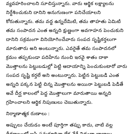
వ్యవహరించాలని సూచిస్తున్నారు. వారు ఆర్థిక లక్ష్యాలను
నిర్దేశించుకుని దానిని అనుగుణంగా పనిచేయాలని
కోరుతున్నారు. తమ వద్ద ఉన్నదేమిటి, తమ తాహతు ఏమిటి
తమ సంపాదన ఎంత అన్నది క్షుణ్ణంగా అవగాహన పెంచుకుని
దానిని సక్రమంగా వినియోగించేవారు సంపద సృష్టికర్తలుగా
మారుతారు అని అంటున్నారు. ఎవరైతే తమ సంపాదనలో
క్రమం తప్పకుండా పదిహేను నుంచి ఇరవై శాతం దాకా
మొత్తాలను పెట్టుబడుల్లో పెట్టి ఆదాయాన్ని పెంచుకుంటారో వారు
సంపద సృష్టి కర్తలే అని అంటున్నారు. పెట్టిన పెట్టుబడి ఎంత
అన్నది పక్కన పెట్టి చిన్న మొత్తాలను అయినా పెట్టుబడి పెడితే
అవే దీర్ఘ కాలంలో పెద్ద మొత్తాలుగా మారుతాయి అన్నది
గ్రహించాలని ఆర్ధిక నిపుణులు చెబుతున్నారు.
నిర్మాణాత్మక రుణాలు :
అప్పులు చేయడం అంటే పూర్తిగా తప్పు కాదు, వాటి వల్ల