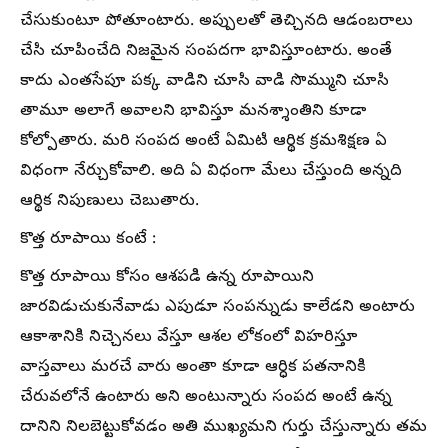
చేసుకుంటూ పోతూంటారు. అప్పులతో తెచ్చినది ఆడంబరాలు
చేసి చూపించేది నిజమైన సంపదగా భావిస్తూంటారు. అంతే
కాదు ఎంతసేపూ పక్క వాడిని చూసి వాడి సొమ్ముని చూసి
తామూ అలాగే అవాలని భావిస్తూ మనశ్శాంతిని కూడా
కోల్పోతారు. మరి సంపద అంటే ఏమిటి ఆర్థిక క్రమశిక్షణ ఏ
విధంగా నేర్చుకోవాలి. అది ఏ విధంగా మేలు చేస్తుంది అన్నది
ఆర్థిక నిపుణులు చెబుతారు.
కొత్త రూపాయి కంటే :
కొత్త రూపాయి కోసం ఆశపడి ఉన్న రూపాయిని
జారవిడుచుకునేవాడు ఎపుడూ సంపన్నుడు కాలేడని అంటారు
ఆకాశానికి నిచ్చెనలు వేస్తూ ఆశల లోకంలో విహరిస్తూ
వాస్తవాలు మరచే వారు అంతా కూడా ఆర్ధిక పతనానికి
చేరువలోనే ఉంటారు అని అంటున్నారు సంపద అంటే ఉన్న
దానిని నిలబెట్టుకోవడం అతి ముఖ్యమని గుర్తు చేస్తున్నారు తమ