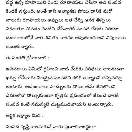
వద్ద ఉన్న రూపాయిని రెండు రూపాయలు చేసినా అది సంపద
కిందకే వస్తుంది. అంతే కానీ అత్యాశకు పోయి దానికి మరో
నాలుగు రూపాయలు అప్పులు జత చేర్చి ఆనక తిప్పలు
పడూతూ పోవడం వంటివి చేసేవారికి సంపద చేరదు సరికదా
దుబారాలతోనే వారి జీవితం నాశనం అవుతుంది అని నిపుణులు
చెబుతున్నారు.
ఈ సంగతి గ్రహించాలి :
అవసరాలు ఏమిటో గ్రహించి వాటి మేరకు పరిధులు దాటకుండా
ఖర్చు చేసేవారు నిజమైన సంపదని కలిగి ఉన్నారని చెప్పవచ్చు
అంటారు. ఆడంబరాలు హెచ్చులకు పోయి తమ జీవితాలని
ఎవరితోనో పోల్చుకుంటూ కృత్రిమ ప్రపంచంలో జీవించే వారికి
సంపద కంటే సమస్యలే చుట్టముడతాయని అంటున్నారు.
ఆర్థిక లక్ష్యాల మీద :
సంపద సృష్టినాలనుకునే వారు ప్రణాళికాబద్ధంగా