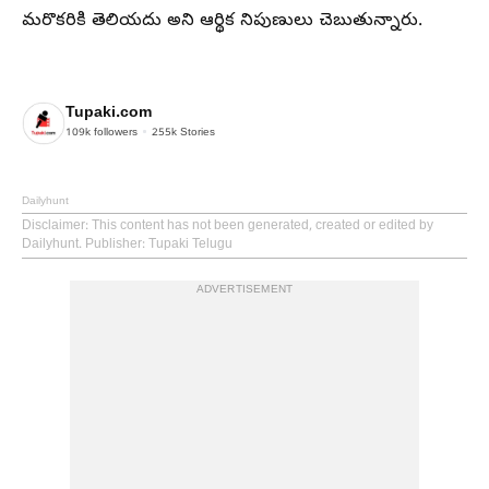
మరొకరికి తెలియదు అని ఆర్థిక నిపుణులు చెబుతున్నారు.
Tupaki.com
109k
followers
255k
Stories
Dailyhunt
Disclaimer
: This content has not been generated, created or edited by
Dailyhunt. Publisher: Tupaki Telugu
ADVERTISEMENT