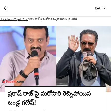
12
ప్రకాష్ రాజ్ పై మరోసారి రెచ్చిపోయిన బండ్ల గణేష్!
Home
/
News
/
Tupaki.com
/
ప్రకాష్ రాజ్ పై మరోసారి రెచ్చిపోయిన
బండ్ల గణేష్!