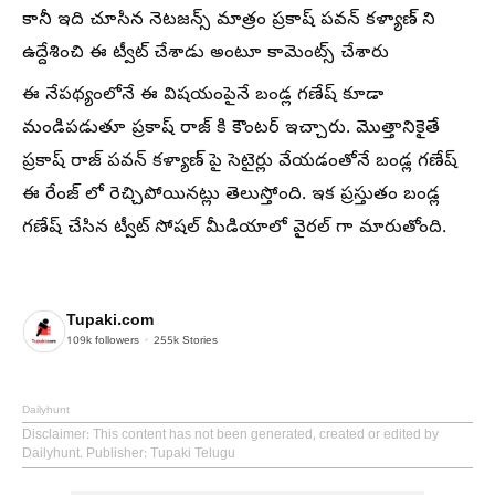
కానీ ఇది చూసిన నెటజన్స్ మాత్రం ప్రకాష్ పవన్ కళ్యాణ్ ని
ఉద్దేశించి ఈ ట్వీట్ చేశాడు అంటూ కామెంట్స్ చేశారు
ఈ నేపథ్యంలోనే ఈ విషయంపైనే బండ్ల గణేష్ కూడా
మండిపడుతూ ప్రకాష్ రాజ్ కి కౌంటర్ ఇచ్చారు. మొత్తానికైతే
ప్రకాష్ రాజ్ పవన్ కళ్యాణ్ పై సెటైర్లు వేయడంతోనే బండ్ల గణేష్
ఈ రేంజ్ లో రెచ్చిపోయినట్లు తెలుస్తోంది. ఇక ప్రస్తుతం బండ్ల
గణేష్ చేసిన ట్వీట్ సోషల్ మీడియాలో వైరల్ గా మారుతోంది.
Tupaki.com
109k
followers
255k
Stories
Dailyhunt
Disclaimer
: This content has not been generated, created or edited by
Dailyhunt. Publisher: Tupaki Telugu