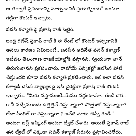
హీరోలా ప్రవర్తించకు.. ముందు నీ చిరునామా నువ్వే తెలుసుకో..
ఆ తర్వాతే ప్రపంచాన్ని మార్చడానికి ప్రయత్నించు" అంటూ
గట్టిగా కౌంటర్ ఇచ్చారు.
పవన్ కళ్యాణ్ పై ప్రకాష్ రాజ్ సెటైర్..
బండ్ల గణేష్ ప్రకాష్ రాజ్ కి ఈ రేంజ్ లో కౌంటర్ ఇవ్వడానికి
అసలు కారణం ఏమిటంటే.. జనసేన అధినేత పవన్ కళ్యాణ్
ఇటీవల తెలంగాణ రాజకీయాల్లోకి వస్తానని, స్వయంగా తానే
తిరుగుతానని ప్రకటించారు. రాబోయే ఎన్నికల్లో జనసేన పోటీ
చేస్తుందని కూడా పవన్ కళ్యాణ్ ప్రకటించారు. ఇక ఇలా పవన్
కళ్యాణ్ చేసిన వ్యాఖ్యలపై ఇన్ డైరెక్టుగా ప్రకాష్ రాజ్ కౌంటర్
ఇచ్చారు.. "మీరు వస్తామంటే..మేము వద్దంటామా.. రండి దొర..
కానీ వచ్చేముందు ఉత్తిత్తినే వస్తున్నారా? పొత్తుతో వస్తున్నారా?
లేదా సింగిల్ గా వస్తున్నారా ? అనేది మాకు చెప్పి రండి "
అంటూ జస్ట్ ఆస్కింగ్ అంటూ ట్వీట్ చేశారు. అయితే ప్రకాష్ రాజ్
తన ట్వీట్ లో ఎక్కడా పవన్ కళ్యాణ్ పేరును ప్రస్తావించలేదు.