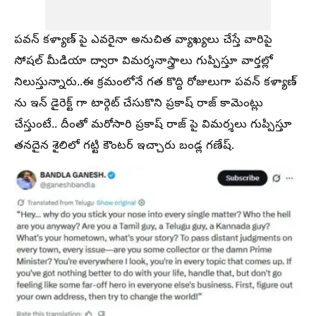
పవన్ కళ్యాణ్ పై ఎవరైనా అనుచిత వ్యాఖ్యలు చేస్తే వారిపై
సోషల్ మీడియా ద్వారా విమర్శనాస్త్రాలు గుప్పిస్తూ వార్తల్లో
నిలుస్తున్నారు..ఈ క్రమంలోనే గత కొద్ది రోజులుగా పవన్ కళ్యాణ్
ను ఇన్ డైరెక్ట్ గా టార్గెట్ చేసుకొని ప్రకాష్ రాజ్ కామెంట్లు
చేస్తుంటే.. దీంతో మరోసారి ప్రకాష్ రాజ్ పై విమర్శలు గుప్పిస్తూ
తనదైన శైలిలో గట్టి కౌంటర్ ఇచ్చారు బండ్ల గణేష్.