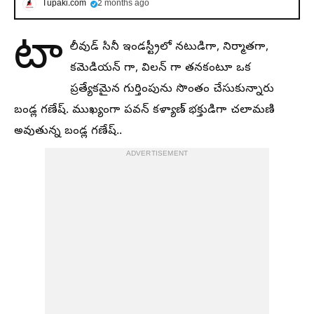
Tupaki.com
2 months ago
టా
లీవుడ్ సినీ ఇండస్ట్రీలో నటుడిగా, నిర్మాతగా,
కమెడియన్ గా, విలన్ గా తనకంటూ ఒక
ప్రత్యేకమైన గుర్తింపును సొంతం చేసుకున్నారు
బండ్ల గణేష్. ముఖ్యంగా పవన్ కళ్యాణ్ భక్తుడిగా చలామణి
అవుతున్న బండ్ల గణేష్..
ADVERTISEMENT