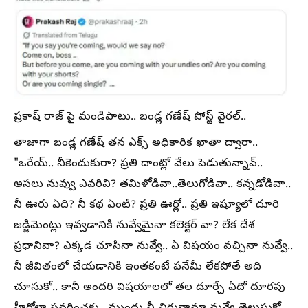
ప్రకాష్ రాజ్ పై మండిపాటు.. బండ్ల గణేష్ పోస్ట్ వైరల్..
తాజాగా బండ్ల గణేష్ తన ఎక్స్ అధికారిక ఖాతా ద్వారా..
"ఒరేయ్.. నీకెందుకురా? ప్రతి దాంట్లో వేలు పెడుతున్నావ్..
అసలు నువ్వు ఎవరివి? తమిళోడివా..తెలుగోడివా.. కన్నడోడివా..
నీ ఊరు ఏది? నీ కథ ఏంటి? ప్రతి ఊర్లో.. ప్రతి ఇష్యూలో దూరి
జడ్జిమెంట్లు ఇవ్వడానికి నువ్వేమైనా కలెక్టర్ వా? లేక దేశ
ప్రధానివా? ఎక్కడ చూసినా నువ్వే.. ఏ విషయం వచ్చినా నువ్వే..
నీ జీవితంలో చేయడానికి ఇంతకంటే పనేమీ లేకపోతే అది
చూసుకో.. కానీ అందరి విషయాలలో తల దూర్చే ఏదో దూరపు