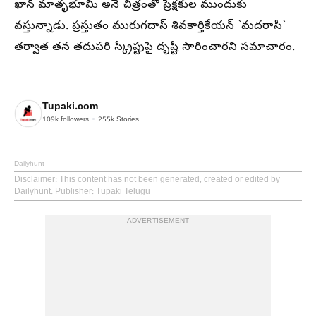
ఖాన్ మాతృభూమి అనే చిత్రంతో ప్రేక్షకుల ముందుకు
వస్తున్నాడు. ప్రస్తుతం మురుగదాస్ శివకార్తికేయన్ `మదరాసి`
తర్వాత తన తదుపరి స్క్రిప్టుపై దృష్టి సారించారని సమాచారం.
Tupaki.com
109k
followers
255k
Stories
Dailyhunt
Disclaimer
: This content has not been generated, created or edited by
Dailyhunt. Publisher: Tupaki Telugu
ADVERTISEMENT