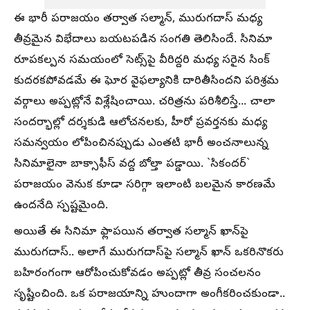
ఈ భారీ పరాజయం తర్వాత సల్మాన్, మురుగదాస్ మధ్య
తీవ్రమైన విభేదాలు బయటపడిన సంగతి తెలిసిందే. సినిమా
రూపకల్పన సమయంలో సెట్స్‌పై వీరిద్దరి మధ్య సరైన సింక్
కుదరకపోవడమే ఈ ఘోర వైఫల్యానికి దారితీసిందని పరిశ్రమ
వర్గాలు అప్పట్లోనే విశ్లేషించాయి. చరిత్రను పరిశీలిస్తే... చాలా
సందర్భాల్లో దర్శకుడి ఆలోచనలకు, హీరో ప్రవర్తనకు మధ్య
సమన్వయం లోపించినప్పుడు ఎంతటి భారీ అంచనాలున్న
సినిమాలైనా బాక్సాఫీస్ వద్ద బోల్తా పడ్డాయి. `సికందర్`
పరాజయం వెనుక కూడా సరిగ్గా ఇలాంటి బలమైన కారణమే
ఉందనేది స్పష్టమైంది.
అయితే ఈ సినిమా ఫ్లాపయిన తర్వాత సల్మాన్ ఖాన్‌పై
మురుగదాస్.. అలాగే మురుగదాస్‌పై సల్మాన్ ఖాన్ ఒకరినొకరు
బహిరంగంగా ఆరోపించుకోవడం అప్పట్లో తీవ్ర సంచలనం
సృష్టించింది. ఒక పరాజయాన్ని హుందాగా అంగీకరించకుండా..