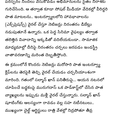
పరస్పరం నిందలు వేసుకోవడం అభిమానులను సైతం నిరాశకు
గురిచేసింది. ఆ తర్వాత కూడా సోషల్ మీడియా వేదికల్లో వీరిద్దరి
పాత మాటలను.. ఇంటర్వ్యూలలోని హావభావాలను
(ఎక్స్‌ప్రెషన్స్) వైరల్ చేస్తూ నెటిజన్లు నిరంతరం డిబేట్లు
నడుపుతూనే ఉన్నారు. ఒక పెద్ద సినిమా వైఫల్యం తర్వాత
తలెత్తిన వివాదాన్ని ఇక్కడితో వదిలేయకుండా.. సామాజిక
మాధ్యమాల్లో దీనిపై నిరంతరం చర్చలు జరపడం ఇండస్ట్రీ
వాతావరణాన్ని మరింత దెబ్బతీస్తోంది.
ఈ క్రమంలోనే కొందరు నెటిజన్లు మరోసారి పాత ఇంటర్వ్యూ
క్లిప్‌లను తెరపైకి తెచ్చి వైరల్ చేయడం చర్చనీయాంశంగా
మారింది. గతంలో సల్మాన్ ఖాన్ పనితీరుపై... ఆయన నటనలో
చూపించే బద్ధకంపై మురుగదాస్ ఒక పాడ్‌కాస్ట్‌లో చేసిన పాత
వ్యాఖ్యలను ఇప్పుడు మళ్లీ వైరల్ చేస్తున్నారు. సల్మాన్ ఖాన్
షూటింగ్‌కు ఆలస్యంగా రావడం వల్ల సహ నటీనటులు..
ముఖ్యంగా చైల్డ్ ఆర్టిస్టులు రాత్రి వేళల్లో నిద్రపోతూ తీవ్ర