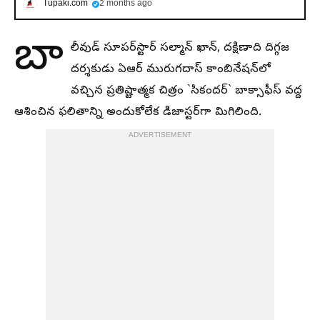
Tupaki.com
2 months ago
బా
లీవుడ్ సూపర్‌స్టార్ సల్మాన్ ఖాన్, దక్షిణాది దిగ్గజ
దర్శకుడు ఏఆర్ మురుగదాస్ కాంబినేషన్‌లో
వచ్చిన ప్రతిష్టాత్మక చిత్రం `సికందర్` బాక్సాఫీస్ వద్ద
ఆశించిన ఫలితాన్ని అందుకోలేక డిజాస్టర్‌గా మిగిలింది.
ADVERTISEMENT