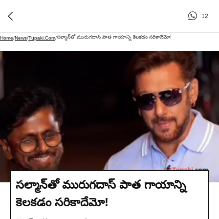
12
సల్మాన్‌తో మురుగదాస్ పాత గాయాన్ని కెలకడం సరికాదేమో!
Home
/
News
/
Tupaki.com
/
సల్మాన్‌తో మురుగదాస్ పాత గాయాన్ని
కెలకడం సరికాదేమో!