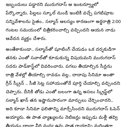
ఇబ్బందులు పడ్డారని మురుగదాస్ ఆ ఇంటర్వ్యూలో
పేర్కొన్నారు. పిల్లలు స్కూల్ నుండి ఇంటికి వచ్చే పగటిపూట
సన్నివేశాలను సైతం.. సల్మాన్ ఆలస్యం కారణంగా అర్ధరాత్రి 2:00
గంటల సమయంలో చిత్రీకరించాల్సి వచ్చిందని ఆయన నాడు
ఆవేదన వ్యక్తం చేశారు.
అంతేకాకుండా.. సల్మాన్‌తో షూటింగ్ చేయడం ఒక దర్శకుడిగా
తనకు ఎంతో సవాల్‌తో కూడుకున్న విషయమని మురుగదాస్
సదరు పాడ్‌కాస్ట్‌లో వివరించారు. పగలు తీయాల్సిన సీన్లను
రాత్రి వేళల్లో తీయాల్సి రావడం వల్ల.. దాదాపు సినిమా అంతా
గ్రీన్ స్క్రీన్ .. సీజీ సెట్ల సహాయంతోనే పూర్తి చేయాల్సి వచ్చిందని
చెప్పారు. దీనికి తోడు ఎంతో బలంగా ఉన్న అసలు స్క్రిప్ట్‌లో
సల్మాన్ ఖాన్ తన ఇష్టానుసారంగా మార్పులు చేర్పించారని..
అది కూడా సినిమా ఫలితాన్ని మార్చేసిందని మురుగదాస్ ఓపెన్
అయ్యారు. ఈ పాత వ్యాఖ్యలను నెటిజన్లు ఇప్పుడు మళ్లీ తవ్వి
తీయడం ద్వారా వీరి మధ్య ఉన్న పాత గాయాన్ని మరింతగా