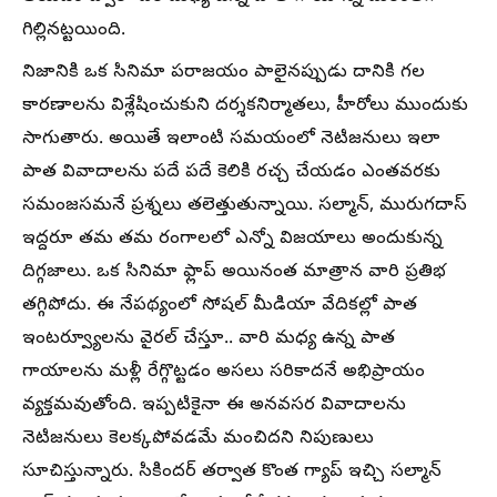
గిల్లినట్టయింది.
నిజానికి ఒక సినిమా పరాజయం పాలైనప్పుడు దానికి గల
కారణాలను విశ్లేషించుకుని దర్శకనిర్మాతలు, హీరోలు ముందుకు
సాగుతారు. అయితే ఇలాంటి సమయంలో నెటిజనులు ఇలా
పాత వివాదాలను పదే పదే కెలికి రచ్చ చేయడం ఎంతవరకు
సమంజసమనే ప్రశ్నలు తలెత్తుతున్నాయి. సల్మాన్, మురుగదాస్
ఇద్దరూ తమ తమ రంగాలలో ఎన్నో విజయాలు అందుకున్న
దిగ్గజాలు. ఒక సినిమా ఫ్లాప్ అయినంత మాత్రాన వారి ప్రతిభ
తగ్గిపోదు. ఈ నేపథ్యంలో సోషల్ మీడియా వేదికల్లో పాత
ఇంటర్వ్యూలను వైరల్ చేస్తూ.. వారి మధ్య ఉన్న పాత
గాయాలను మళ్లీ రేగ్గొట్టడం అసలు సరికాదనే అభిప్రాయం
వ్యక్తమవుతోంది. ఇప్పటికైనా ఈ అనవసర వివాదాలను
నెటిజనులు కెలక్కపోవడమే మంచిదని నిపుణులు
సూచిస్తున్నారు. సికిందర్ తర్వాత కొంత గ్యాప్ ఇచ్చి సల్మాన్