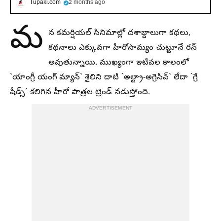
Tupaki.com
2 months ago
మ
న కమర్షియల్ సినిమాల్లో దశాబ్దాలుగా కథలు,
కథనాలు ఎక్కువగా హీరోసామ్యం చుట్టూనే రన్
అవుతున్నాయి. ముఖ్యంగా ఇటీవల కాలంలో
`యాంగ్రీ యంగ్ మ్యాన్` శైలిని దాటి `అల్ట్రా-అగ్రెసివ్` లేదా `గ్రే
షేడ్స్` కలిగిన హీరో పాత్రల ట్రెండ్ నడుస్తోంది.
ADVERTISEMENT