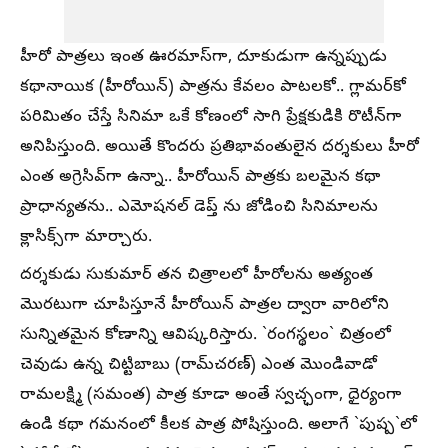
హీరో పాత్రలు ఇంత ఊరమాస్‌గా, దూకుడుగా ఉన్నప్పుడు
కథానాయిక (హీరోయిన్) పాత్రను కేవలం పాటలకో.. గ్లామర్‌కో
పరిమితం చేస్తే సినిమా ఒకే కోణంలో సాగి ప్రేక్షకుడికి రొటీన్‌గా
అనిపిస్తుంది. అయితే కొందరు ప్రతిభావంతులైన దర్శకులు హీరో
ఎంత అగ్రెసివ్‌గా ఉన్నా.. హీరోయిన్ పాత్రకు బలమైన కథా
ప్రాధాన్యతను.. ఎమోషనల్ డెప్త్ ను జోడించి సినిమాలను
క్లాసిక్స్‌గా మార్చారు.
దర్శకుడు సుకుమార్ తన చిత్రాలలో హీరోలను అత్యంత
మొరటుగా చూపిస్తూనే హీరోయిన్ పాత్రల ద్వారా వారిలోని
సున్నితమైన కోణాన్ని ఆవిష్కరిస్తారు. `రంగస్థలం` చిత్రంలో
చెవుడు ఉన్న చిట్టిబాబు (రామ్‌చరణ్) ఎంత మొండివాడో
రామలక్ష్మి (సమంత) పాత్ర కూడా అంతే స్వచ్ఛంగా, ధైర్యంగా
ఉండి కథా గమనంలో కీలక పాత్ర పోషిస్తుంది. అలాగే `పుష్ప`లో