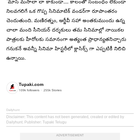
`మాస్ మసాలా`లా కాకుండా.... కాలంతో సంబంధం లేకుండా
నిలవగలిగే ఒక గొప్ప సినిమాటిక్ వండర్‌గా రూపాంతరం
చెందుతుంది. మణిరత్నం, ఆర్జీవీ సహా అంతకుముందు ఉన్న
చాలా మంది సీనియర్ దర్శకులు తమ సినిమాల్లో నాయికల
పాత్రలకు హీరోలకు సమానంగా అత్యంత ప్రాధాన్యతనిచ్చారు
గనుకనే అవన్నీ సినిమా హిస్టరీలో క్లాసిక్స్ గా ఎప్పటికీ నిలిచి
ఉన్నాయి.
Tupaki.com
109k
followers
255k
Stories
Dailyhunt
Disclaimer
: This content has not been generated, created or edited by
Dailyhunt. Publisher: Tupaki Telugu
ADVERTISEMENT