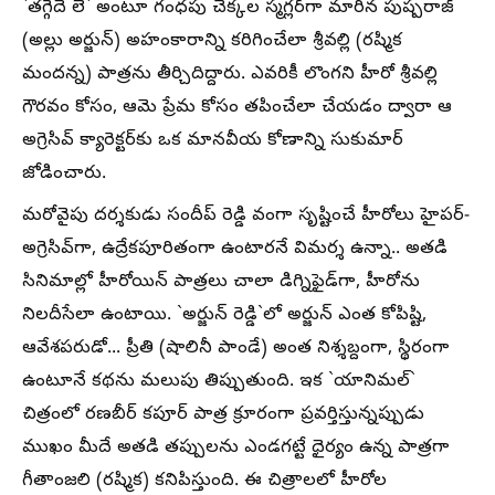
`తగ్గేదే లే` అంటూ గంధపు చెక్కల స్మగ్లర్‌గా మారిన పుష్పరాజ్
(అల్లు అర్జున్) అహంకారాన్ని కరిగించేలా శ్రీవల్లి (రష్మిక
మందన్న) పాత్రను తీర్చిదిద్దారు. ఎవరికీ లొంగని హీరో శ్రీవల్లి
గౌరవం కోసం, ఆమె ప్రేమ కోసం తపించేలా చేయడం ద్వారా ఆ
అగ్రెసివ్ క్యారెక్టర్‌కు ఒక మానవీయ కోణాన్ని సుకుమార్
జోడించారు.
మరోవైపు దర్శకుడు సందీప్ రెడ్డి వంగా సృష్టించే హీరోలు హైపర్-
అగ్రెసివ్‌గా, ఉద్రేకపూరితంగా ఉంటారనే విమర్శ ఉన్నా.. అతడి
సినిమాల్లో హీరోయిన్ పాత్రలు చాలా డిగ్నిఫైడ్‌గా, హీరోను
నిలదీసేలా ఉంటాయి. `అర్జున్ రెడ్డి`లో అర్జున్ ఎంత కోపిష్టి,
ఆవేశపరుడో... ప్రీతి (షాలినీ పాండే) అంత నిశ్శబ్దంగా, స్థిరంగా
ఉంటూనే కథను మలుపు తిప్పుతుంది. ఇక `యానిమల్`
చిత్రంలో రణబీర్ కపూర్ పాత్ర క్రూరంగా ప్రవర్తిస్తున్నప్పుడు
ముఖం మీదే అతడి తప్పులను ఎండగట్టే ధైర్యం ఉన్న పాత్రగా
గీతాంజలి (రష్మిక) కనిపిస్తుంది. ఈ చిత్రాలలో హీరోల