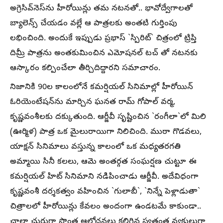
అగ్రెసివ్‌నెస్‌ను హీరోయిన్లు తమ నటనతో.. భావోద్వేగాలతో
బ్యాలెన్స్ చేయడం వల్లే ఆ పాత్రలకు అంతటి గుర్తింపు
లభించింది. అందుకే ఇప్పుడు ప్రభాస్ `స్పిరిట్` చిత్రంలో ట్రిప్తి
దిమ్రీ పాత్రను అంతకుమించిన ఎమోషనల్ టచ్ తో నటనకు
ఆస్కారం కల్పించేలా తీర్చిదిద్దారని సమాచారం.
నిజానికి 90ల కాలంలోనే కమర్షియల్ సినిమాల్లో హీరోయిన్
ఓరియెంటేషన్‌ను మార్చిన ఘనత రామ్ గోపాల్ వర్మ,
కృష్ణవంశీలకు దక్కుతుంది. ఆర్జీవీ సృష్టించిన `రంగీలా`లో మిలి
(ఊర్మిళ) పాత్ర ఒక మైలురాయిగా నిలిచింది. ముఠా గొడవలు,
యాక్షన్ సినిమాలు వస్తున్న కాలంలో ఒక మధ్యతరగతి
అమ్మాయి సినీ కలలు, ఆమె అంతర్గత సంఘర్షణ చుట్టూ ఈ
కమర్షియల్ హిట్ సినిమాని నడిపించాడు ఆర్జీవీ. అదేవిధంగా
కృష్ణవంశీ దర్శకత్వం వహించిన `గులాబీ`, `నిన్నే పెళ్లాడుతా`
చిత్రాలలో హీరోయిన్లు కేవలం అందంగా ఉండటమే కాకుండా..
చాలా చురుగ్గా సొంత ఆలోచనలు కలిగిన స్వతంత్ర వ్యక్తులుగా