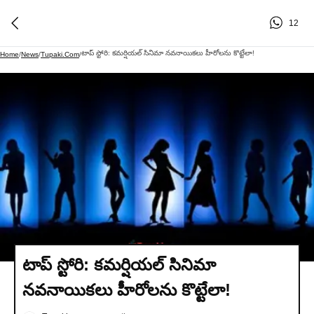
12
టాప్ స్టోరి: కమర్షియల్ సినిమా నవనాయికలు హీరోలను కొట్టేలా!
Home
/
News
/
Tupaki.com
/
టాప్ స్టోరి: కమర్షియల్ సినిమా
నవనాయికలు హీరోలను కొట్టేలా!