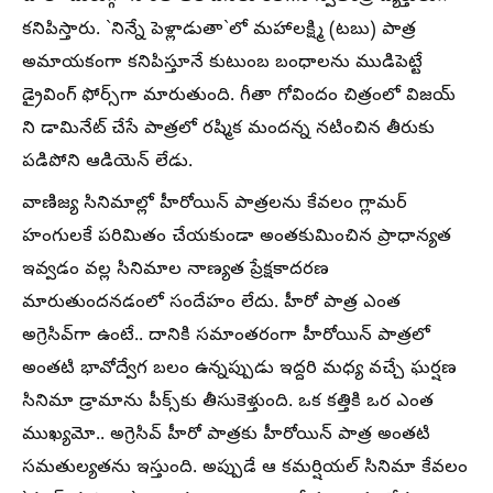
కనిపిస్తారు. `నిన్నే పెళ్లాడుతా`లో మహాలక్ష్మి (టబు) పాత్ర
అమాయకంగా కనిపిస్తూనే కుటుంబ బంధాలను ముడిపెట్టే
డ్రైవింగ్ ఫోర్స్‌గా మారుతుంది. గీతా గోవిందం చిత్రంలో విజయ్
ని డామినేట్ చేసే పాత్రలో రష్మిక మందన్న నటించిన తీరుకు
పడిపోని ఆడియెన్ లేడు.
వాణిజ్య సినిమాల్లో హీరోయిన్ పాత్రలను కేవలం గ్లామర్
హంగులకే పరిమితం చేయకుండా అంతకుమించిన ప్రాధాన్యత
ఇవ్వడం వల్ల సినిమాల నాణ్యత ప్రేక్షకాదరణ
మారుతుందనడంలో సందేహం లేదు. హీరో పాత్ర ఎంత
అగ్రెసివ్‌గా ఉంటే.. దానికి సమాంతరంగా హీరోయిన్ పాత్రలో
అంతటి భావోద్వేగ బలం ఉన్నప్పుడు ఇద్దరి మధ్య వచ్చే ఘర్షణ
సినిమా డ్రామాను పీక్స్‌కు తీసుకెళ్తుంది. ఒక కత్తికి ఒర ఎంత
ముఖ్యమో.. అగ్రెసివ్ హీరో పాత్రకు హీరోయిన్ పాత్ర అంతటి
సమతుల్యతను ఇస్తుంది. అప్పుడే ఆ కమర్షియల్ సినిమా కేవలం