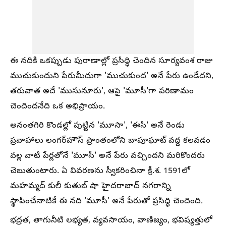
ఈ నదికి ఒకప్పుడు పురాణాల్లో ప్రసిద్ధి చెందిన సూర్యవంశ రాజు
ముచుకుందుని పేరుమీదుగా 'ముచుకుంద' అనే పేరు ఉండేదని,
తరువాత అదే 'ముసునూరు', ఆపై 'మూసీ'గా పరిణామం
చెందిందనేది ఒక అభిప్రాయం.
అనంతగిరి కొండల్లో పుట్టిన 'మూసా', 'ఈసి' అనే రెండు
ప్రవాహాలు లంగర్‌హౌస్ ప్రాంతంలోని బాపూఘాట్ వద్ద కలవడం
వల్ల వాటి పేర్లతోనే 'మూసీ' అనే పేరు వచ్చిందని మరికొందరు
చెబుతుంటారు. ఏ వివరణను స్వీకరించినా క్రీ.శ. 1591లో
మహమ్మద్ కులీ కుతుబ్ షా హైదరాబాద్ నగరాన్ని
స్థాపించేనాటికే ఈ నది 'మూసీ' అనే పేరుతో ప్రసిద్ధి చెందింది.
భద్రత, తాగునీటి లభ్యత, వ్యవసాయం, వాణిజ్యం, భవిష్యత్తులో