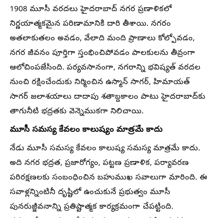
1908 మూసీ వరదలు హైదరాబాద్ నగర ప్రణాళికలో
నిర్ణయాత్మకమైన పరిణామానికి దారి తీశాయి. నగరం
అతలాకుతలం అవడం, వేలాది మంది ప్రాణాలు కోల్పోవడం,
నగర జీవనం పూర్తిగా స్తంభించిపోవడం పాలకులను తీవ్రంగా
ఆలోచింపజేసింది. పర్యవసానంగా, నగరాన్ని భవిష్యత్ వరదల
నుంచి రక్షించేందుకు నిర్మించిన ఉస్మాన్ సాగర్, హిమాయత్
సాగర్ జలాశయాలు దాదాపు శతాబ్దకాలం పాటు హైదరాబాద్‌కు
తాగునీటి భద్రతకు వెన్నెముకగా నిలిచాయి.
మూసీ సమస్య కేవలం కాలుష్యం మాత్రమే కాదు
నేడు మూసీ సమస్య కేవలం కాలుష్య సమస్య మాత్రమే కాదు.
అది నగర భద్రత, ప్రజారోగ్యం, పట్టణ ప్రణాళిక, పర్యావరణ
పరిరక్షణలకు సంబంధించిన బహుముఖ సవాలుగా మారింది. ఈ
సవాళ్లన్నింటినీ దృష్టిలో ఉంచుకునే ప్రభుత్వం మూసీ
పునరుజ్జీవనాన్ని ప్రతిష్టాత్మక కార్యక్రమంగా చేపట్టింది.