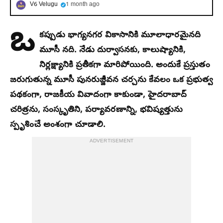
V6 Velugu
1 month ago
ఒ
కప్పుడు భాగ్యనగర వికాసానికి మూలాధారమైనది
మూసీ నది. నేడు దుర్వాసనకు, కాలుష్యానికి,
నిర్లక్ష్యానికి ప్రతీకగా మారిపోయింది. అందుకే ప్రస్తుతం
జరుగుతున్న మూసీ పునరుజ్జీవన చర్చను కేవలం ఒక ప్రభుత్వ
పథకంగా, రాజకీయ వివాదంగా కాకుండా, హైదరాబాద్
చరిత్రను, సంస్కృతిని, పర్యావరణాన్ని, భవిష్యత్తును
స్పృశించే అంశంగా చూడాలి.
ADVERTISEMENT