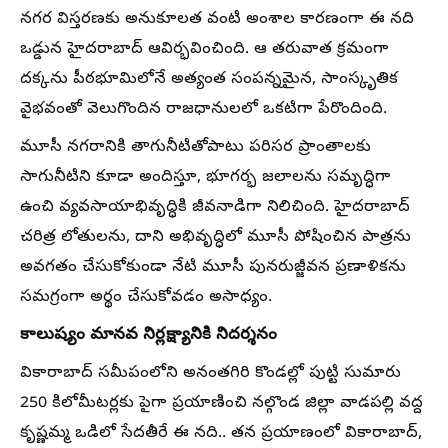
నగర విస్తరణకు అనుకూలత వంటి అంశాల కారణంగా ఈ నది
ఒడ్డున హైదరాబాద్ ఆవిర్భవించింది. ఆ తరువాత క్రమంగా
దక్కను పీఠభూమిలోనే అత్యంత సంపన్నమైన, సాంస్కృతిక
వైభవంతో వెలుగొందిన రాజధానులలో ఒకటిగా పేరొందింది.
మూసీ నగరానికి తాగునీటితోపాటు పరిసర ప్రాంతాలకు
సాగునీటిని కూడా అందిస్తూ, భూగర్భ జలాలను సమృద్ధిగా
ఉంచి వ్యవసాయాభివృద్ధికి జీవనాడిగా నిలిచింది. హైదరాబాద్
చరిత్ర లోతులను, దాని అభివృద్ధిలో మూసీ పోషించిన పాత్రను
అవగతం చేసుకోకుండా నేటి మూసీ పునరుజ్జీవన ప్రణాళికను
సమగ్రంగా అర్థం చేసుకోవడం అసాధ్యం.
కాలుష్యం మానవ నిర్లక్ష్యానికి నిదర్శనం
వికారాబాద్ సమీపంలోని అనంతగిరి కొండల్లో పుట్టి సుమారు
250 కిలోమీటర్లకు పైగా ప్రయాణించి నల్గొండ జిల్లా వాడపల్లి వద్ద
కృష్ణమ్మ ఒడిలో సేదతీరే ఈ నది.. తన ప్రయాణంలో వికారాబాద్,