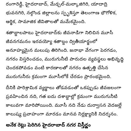
రంగారెడ్డి, హైదరాబాద్, మేడ్చల్-మల్కాజిగిరి, యాదాద్రి
భువనగిరి, నల్గొండ జిల్లాలను స్పృశిస్తూ తెలంగాణ భౌగోళిక,
ఆర్థిక, సామాజిక జీవితాలతో మమేకమైంది.
శతాబ్దాలపాటు హైదరాబాద్‌కు జీవనాడిగా నిలిచిన మూసీ
జీవనగమనం ఇరవయ్యో శతాబ్దం ద్వితీయార్థంలో
అనూహ్యమైన మలుపు తిరిగింది. జనాభా వేగంగా పెరగడం,
నగరం విస్తరించడం, మురుగునీటి పారుదల వ్యవస్థలు అభివృద్ధి
చెందకపోవడం వంటి కారణాలతో నగరం ఉత్పత్తి చేసిన
మురుగునీరు క్రమంగా మూసీలోకే చేరడం ప్రారంభమైంది.
దీనికి పారిశ్రామిక వ్యర్థాలు తోడవడంతో ఒకప్పుడు జీవజలంగా
ప్రవహించిన నది, గత ఐదు దశాబ్దాల్లో క్రమంగా మురుగునీటి
కాలువగా మారిపోయింది. మూసీ నది నేడు దుర్వాసన వెదజల్లే
కాలుష్య ప్రవాహంగా మారడం మానవ నిర్లక్ష్యానికి నిదర్శనం.
అనేక రెట్లు పెరిగిన హైదరాబాద్ నగర విస్తీర్ణం