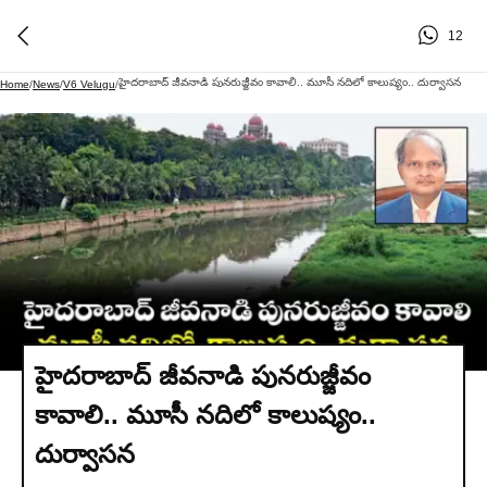
12
హైదరాబాద్ జీవనాడి పునరుజ్జీవం కావాలి.. మూసీ నదిలో కాలుష్యం.. దుర్వాసన
Home
/
News
/
V6 Velugu
/
హైదరాబాద్ జీవనాడి పునరుజ్జీవం
కావాలి.. మూసీ నదిలో కాలుష్యం..
దుర్వాసన