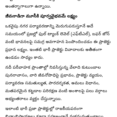
అంతర్భాగాలుగా ఉన్నాయి.
జీవనాడిగా మూసీకి పూర్వవైభవమే లక్ష్యం
ఒకవైపు నగర పర్యావరణాన్ని మెరుగుపరుస్తూనే అదే
సమయంలో ప్రజల్లో ఫుల్​ ట్యాంక్ లెవెల్ (ఎఫ్​టీఎల్), బఫర్ జోన్
వంటి భావనలపై సమగ్ర అవగాహన పెంపొందించడం ఈ ప్రాజెక్టు
ప్రధాన లక్ష్యం. ఇంతటి భారీ ప్రాజెక్టు వివాదాలకు అతీతంగా
ఉండడం సాధ్యం కాదు.
నదీ పరీవాహక ప్రాంతాల్లో నివసిస్తున్న వేలాది కుటుంబాల
పునరావాసం, వారి జీవనోపాధిపై ప్రభావం, ప్రాజెక్టు వ్యయం,
పర్యావరణ సమతుల్యత, పారదర్శకత, అమలు విధానం,
మతపరమైన కట్టడాల పరిరక్షణ వంటి అంశాలపై పలు వర్గాలు
అభ్యంతరాలు వ్యక్తం చేస్తున్నాయి.
ఇలాంటి భారీ ప్రజా ప్రాజెక్టుల్లో రాజకీయపరంగా
భిన్నాభిప్రాయాలు కూడా సహజంగానే వ్యక్తమవుతుంటాయి.