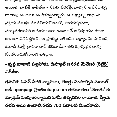
అయితే, వాటికి అతీతంగా నదిని పరిరక్షించాల్సిన అవసరాన్ని
దాదాపు అందరూ అంగీకరిస్తున్నారు. ఆ లక్ష్యాన్ని సాధించే
ప్రక్రియ మాత్రం మానవీయకోణంలో, పారదర్శకంగా,
పర్యావరణానికి అనుకూలంగా ఉండాలనే అభిప్రాయం కూడా
బలంగా వినిపిస్తోంది. ఈ ప్రాజెక్టు ఆశించిన లక్ష్యాలను సాధించి,
మూసీ మళ్లీ హైదరాబాద్ జీవనాడిగా తన పూర్వవైభవాన్ని
సంతరించుకోవాలని ఆశిద్దాం.
- కృష్ణ బాలాజీ పల్లపోతు, డిప్యూటీ జనరల్​ మేనేజర్ (రిటైర్డ్),
ఎస్‌బీఐ
గమనిక: ఓపెన్​ పేజీకి వ్యాసాలు, లెటర్లు పంపాల్సిన మెయిల్​
ఐడీ openpage@v6velugu.com రచయితలు 'వెలుగు' కు
మాత్రమే పంపుతున్నామని హామీ తప్పనిసరి రాయాలి. స్వీయ
రచన అయి ఉండాలి.రచన 700 పదాలకు మించరాదు.