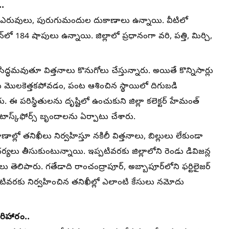
..
57 ఎరువులు, పురుగుమందుల దుకాణాలు ఉన్నాయి. వీటిలో
 184 షాపులు ఉన్నాయి. జిల్లాలో ప్రధానంగా వరి, పత్తి, మిర్చి,
్ధమవుతూ విత్తనాలు కొనుగోలు చేస్తున్నారు. అయితే కొన్నిసార్లు
లు మొలకెత్తకపోవడం, పంట ఆశించిన స్థాయిలో దిగుబడి
ఈ పరిస్థితులను దృష్టిలో ఉంచుకుని జిల్లా కలెక్టర్‌ హేమంత్​
ాస్క్‌ఫోర్స్‌ బృందాలను ఏర్పాటు చేశారు.
ాల్లో తనిఖీలు నిర్వహిస్తూ నకిలీ విత్తనాలు, బిల్లులు లేకుండా
్యలు తీసుకుంటున్నాయి. ఇప్పటివరకు జిల్లాలోని రెండు డివిజన్ల
తెలిపారు. గతేడాది రాంచంద్రాపూర్‌, అబ్బాపూర్‌లోని ఫర్టిలైజర్​
ివరకు నిర్వహించిన తనిఖీల్లో ఎలాంటి కేసులు నమోదు
రిహారం..