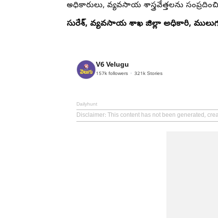
అధికారులు, వ్యవసాయ శాస్త్రవేత్తలను సంప్రదిం
సురేశ్, వ్యవసాయ శాఖ జిల్లా అధికారి, ములు
V6 Velugu
157k
followers
321k
Stories
Dailyhunt
Disclaimer
: This content has not been generated, cre