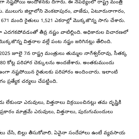
ంగా నష్టపోయి ఆందోళనకు దిగారు. ఈ నేపథ్యంలో రాష్ట్ర మంత్రి
ారు. ములుగు జిల్లాలోని వెంకటాపురం, వాజేడు, ఏటూరునాగారం,
1 మంది రైతులు 1,521 ఎకరాల్లో మొక్కజొన్న సాగు చేశారు.
 ఎదగకపోవడంతో తీవ్ర నష్టం వాటిల్లింది. అధికారుల విచారణలో
క్కజొన్న విత్తనాల వల్లే పంట నష్టం జరిగినట్లు తేలింది.
, 2025 జూలై 7న రాష్ట్ర మంత్రులు తుమ్మల నాగేశ్వర్‌రావు, సీతక్క
0 కోట్ల పరిహార చెక్కులను అందజేశారు. అంతకుముందు
 కారణంగా నష్టపోయిన రైతులకు పరిహారం అందించారు. ఇలాంటి
్రత్యేక చర్యలు చేపట్టింది.
దు లేకుండా ఎరువులు, విత్తనాలు విక్రయించినట్లు తమ దృష్టికి
ంధనల ప్రకారం మాత్రమే ఎరువులు, విత్తనాలు, పురుగుమందులు
గోలు చేసి, బిల్లు తీసుకోవాలి. ఏవైనా సందేహాలు ఉంటే వ్యవసాయ