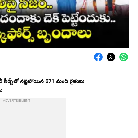
ీ సీడ్స్​తో నష్టపోయిన 671 మంది రైతులు
లు
ADVERTISEMENT