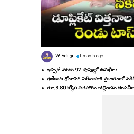
V6 Velugu
1 month ago
ఇప్పటి వరకు 92 షాపుల్లో తనిఖీలు
గతేడాది గోదావరి పరీవాహక ప్రాంతంలో నకిల
రూ.3.80 కోట్లు పరిహారం చెల్లించిన కంపెనీ