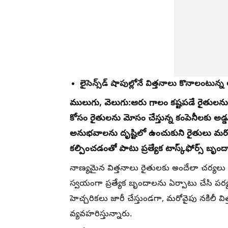
లైసెన్స్⁯డ్ షాపుల్లోనే విత్తనాలు కొనాలంటున్
ములుగు, వెలుగు:
ఆరు గాలం కష్టపడే రైతులను న
కోసం రైతులను మోసం చేస్తున్న కంపెనీలకు అడ్డు
అనుభవాలను దృష్టిలో ఉంచుకుని రైతులు మర
కల్పించడంతో పాటు ప్రత్యేక టాస్క్‌ఫోర్స్‌ బృ
నాణ్యమైన విత్తనాలు రైతులకు అందేలా చర్యలు త
స్వయంగా ప్రత్యేక బృందాలను ఏర్పాటు చేసి పర్యవ
హెచ్చరికలు జారీ చేస్తుండగా, మరోవైపు నకిలీ 
వ్యవహరిస్తున్నారు.