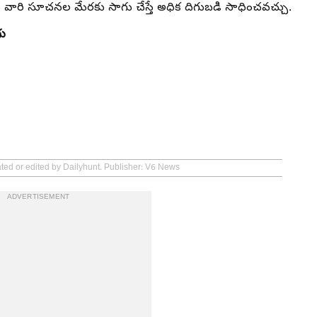
చి వారి సూచనల మేరకు సాగు చేస్తే అధిక దిగుబడి సాధించవచ్చు.
గు
ated or edited by Dailyhunt. Publisher: V6 News
ADVERTISEMENT