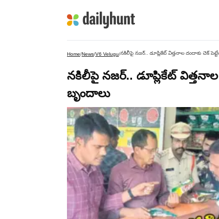
నకిలీపై నజర్.. డూప్లికేట్ విత్తనాల దందాకు చెక్ పెట్
Home
/
News
/
V6 Velugu
/
నకిలీపై నజర్.. డూప్లికేట్ విత్తనాల 
బృందాలు