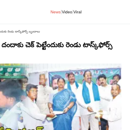
|
|
News
Video
Viral
టేందుకు రెండు టాస్క్‌ఫోర్స్‌ బృందాలు
దందాకు చెక్ పెట్టేందుకు రెండు టాస్క్‌ఫోర్స్‌