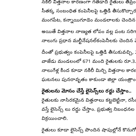
నకిలీ విత్తనాల కారణంగా గతేడాది రైతులు తీవ్ర
సీతక్క సంబంధిత కంపెనీలపై ఒత్తిడి తీసుకొచ్చ
మంగపేట, కన్నాయిగూడెం మండలాలకు చెందిన 67
అయితే విత్తనాల నాణ్యత లోపం వల్ల పంట సరిగా
నాలుగు ప్రధాన మల్టీనేషనల్​కంపెనీలకు చెందిన మొ
దీంతో ప్రభుత్వం కంపెనీలపై ఒత్తిడి తీసుకువచ్చి
వాజేడు మండలంలో 671 మంది రైతులకు రూ.3.8
నాలుగేళ్ల కింద కూడా నకిలీ మిర్చి విత్తనాల
ఘటనలు పునరావృతం కాకుండా జిల్లా యంత్రాంగం ప
రైతులను మోసం చేస్తే లైసెన్స్⁫లు రద్దు చేస్తాం..
రైతులకు నాసిరకమైన విత్తనాలు కట్టబెట్టినా, రసీ
వస్తే లైసెన్స్ లు రద్దు చేస్తాం. ప్రభుత్వ నిబ
విక్రయించాలి.
రైతులు కూడా లైసెన్స్ పొందిన షాపుల్లోనే కొను