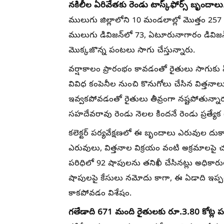
నకిలీల ఏరివేతకు రెండు టాస్క్‌ఫోర్స్‌ బృందాలు
ములుగు జిల్లాలోని 10 మండలాల్లో మొత్తం 2
ములుగు డివిజన్‌లో 73, ఏటూరునాగారం డివిజన్‌లో
మొక్కజొన్న పంటలు సాగు చేస్తున్నారు.
వర్షాకాలం ప్రారంభం కావడంతో రైతులు సాగుకు సిద
వివిధ కంపెనీల నుంచి కొనుగోలు చేసిన విత్తనా
ఇవ్వకపోవడంతో రైతులు తీవ్రంగా నష్టపోతున్నారు. 
సహదేవరావు రెండు నెలల కిందనే రెండు ప్రత్యేక ట
కలెక్టర్‌ పర్యవేక్షణలో ఈ బృందాలు ఎరువుల దుకాణ
ఎరువులు, విత్తనాల విక్రయం వంటి అక్రమాలపై చర
పరిధిలో 92 షాపులను తనిఖీ చేసినట్లు అధికారులు 
షాపులపై కేసులు నమోదు కాగా, ఈ ఏడాది ఇప్పట
కాకపోవడం విశేషం.
గతేడాది 671 మంది రైతులకు రూ.3.80 కోట్ల ప