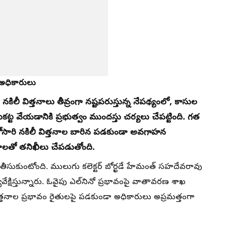
న అధికారులు
కిలీ విత్తనాలు తీవ్రంగా నష్టపరుస్తున్న నేపథ్యంలో, కాసుల
కట్ట వేయడానికి ప్రభుత్వం ముందస్తు చర్యలు చేపట్టింది. గత
ోసారి నకిలీ విత్తనాల బారిన పడకుండా అవగాహన
ందాలతో తనిఖీలు చేపడుతోంది.
ీసుకుంటోంది. ములుగు కలెక్టర్‌ బోర్ఖడే హేమంత్‌ సహదేవరావు
ేక్షిస్తున్నారు. ఓవైపు ఎల్‌నినో ప్రభావంపై వాతావరణ శాఖ
విత్తనాల ప్రభావం రైతులపై పడకుండా అధికారులు అప్రమత్తంగా