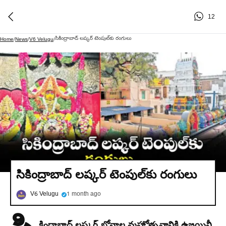
12
సికింద్రాబాద్ లష్కర్ టెంపుల్⁫కు రంగులు
Home
/
News
/
V6 Velugu
/
సికింద్రాబాద్ లష్కర్ టెంపుల్⁫కు రంగులు
V6 Velugu
1 month ago
కింద్రాబాద్ లష్కర్ బోనాల మహోత్సవానికి ఉజ్జయినీ