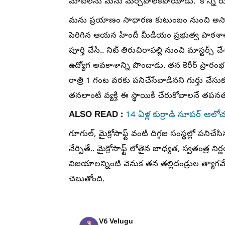
మాటలను మను మర్చిపోలేకపోయాడు. 'కొన్ని రుణా
మను ప్రయాణం సాధారణ కుటుంబం నుంచి అసాధార
పెరిగిన ఆయన హిందీ మీడియం ప్రభుత్వ పాఠశాల
పూర్తి చేసి.. నిట్ తిరుచిరాపల్లి నుంచి మాస్టర్స్
ఉద్యోగ అవకాశాన్ని పొందాడు. తన కెరీర్ ప్రారంభ 
రాత్రి 1 గంట వరకు పనిచేసేవాడినని గుర్తు చే
తనలాంటి వ్యక్తి ఈ స్థాయికి చేరుకోవాలనే తపనతో
ALSO READ :
14 ఏళ్ల కుర్రాడి సూపర్ ఆలో
గూగుల్, మైక్రోసాఫ్ట్ వంటి దిగ్గజ సంస్థల్లో 
నేర్పితే.. మైక్రోసాఫ్ట్ లోతైన బాధ్యత, స్వతంత్ర 
విజయాలన్నింటి వెనుక తన తల్లిదండ్రుల త్యాగమ
చెబుతోంది.
V6 Velugu