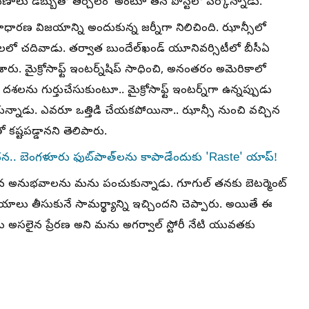
లు డబ్బుతో తీర్చలేం' అంటూ తన పోస్ట్‌లో పేర్కొన్నాడు.
ణ విజయాన్ని అందుకున్న జర్నీగా నిలిచింది. ఝాన్సీలో
లో చదివాడు. తర్వాత బుందేల్‌ఖండ్ యూనివర్సిటీలో బీసీఏ
 చేశారు. మైక్రోసాఫ్ట్ ఇంటర్న్‌షిప్ సాధించి, అనంతరం అమెరికాలో
దశలను గుర్తుచేసుకుంటూ.. మైక్రోసాఫ్ట్ ఇంటర్న్‌గా ఉన్నప్పుడు
సుకున్నాడు. ఎవరూ ఒత్తిడి చేయకపోయినా.. ఝాన్సీ నుంచి వచ్చిన
 కష్టపడ్డానని తెలిపారు.
చన.. బెంగళూరు ఫుట్‌పాత్‌లను కాపాడేందుకు 'Raste' యాప్!
పనిచేసిన అనుభవాలను మను పంచుకున్నాడు. గూగుల్ తనకు బెటర్మెంట్
నిర్ణయాలు తీసుకునే సామర్థ్యాన్ని ఇచ్చిందని చెప్పారు. అయితే ఈ
ే అసలైన ప్రేరణ అని మను అగర్వాల్ స్టోరీ నేటి యువతకు