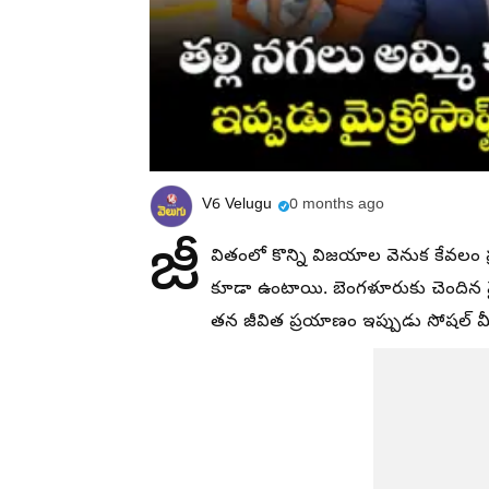
V6 Velugu
0 months ago
జీ
వితంలో కొన్ని విజయాల వెనుక కేవలం ప్
కూడా ఉంటాయి. బెంగళూరుకు చెందిన మైక్
తన జీవిత ప్రయాణం ఇప్పుడు సోషల్ మీ