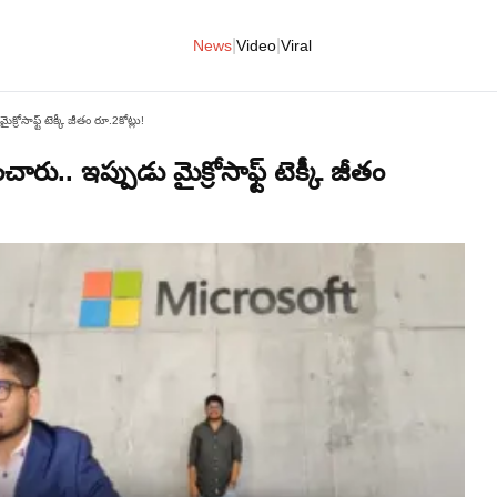
|
|
News
Video
Viral
్రోసాఫ్ట్ టెక్కీ జీతం రూ.2కోట్లు!
ారు.. ఇప్పుడు మైక్రోసాఫ్ట్ టెక్కీ జీతం