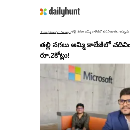
తల్లి నగలు అమ్మి కాలేజీలో చదివించారు.. ఇప్పుడు మైక
Home
/
News
/
V6 Velugu
/
తల్లి నగలు అమ్మి కాలేజీలో చదివించ
రూ.2కోట్లు!