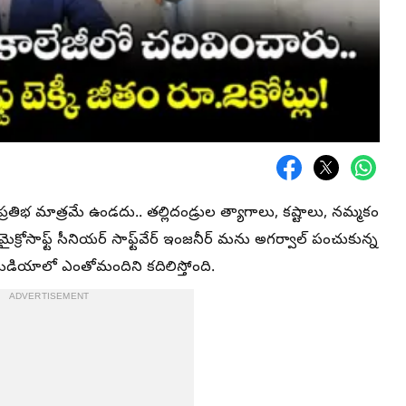
రతిభ మాత్రమే ఉండదు.. తల్లిదండ్రుల త్యాగాలు, కష్టాలు, నమ్మకం
రోసాఫ్ట్ సీనియర్ సాఫ్ట్‌వేర్ ఇంజనీర్ మను అగర్వాల్ పంచుకున్న
డియాలో ఎంతోమందిని కదిలిస్తోంది.
ADVERTISEMENT