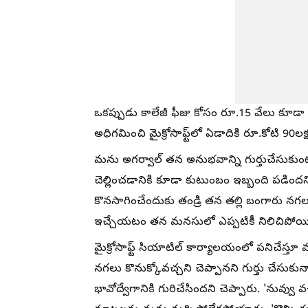
ఒకప్పుడు కాలేజీ ఫీజు కోసం రూ.15 వేలు కూడా
అధిగమించి మైక్రోసాఫ్ట్‌లో ఏడాదికి రూ.కోటి 90ల
మను అగర్వాల్ తన అనుభవాన్ని గుర్తుచేసుకుంటూ.
చెల్లించడానికి కూడా కుటుంబం ఇబ్బంది పడి
కొనసాగించేందుకు తండ్రి తన తల్లి బంగారు నగల
ఇచ్చేయటం తన మనసులో ఎప్పటికీ నిలిచిపోయ
మైక్రోసాఫ్ట్ సియాటిల్ కార్యాలయంలో పనిచేస్తూ మం
నగలు కొనుక్కోవచ్చని చెప్పానని గుర్తు చేసు
భావోద్వేగానికి గురిచేసిందని చెప్పారు. 'నువ్వు 