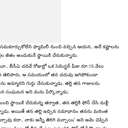
 సమకూర్చుకోలేని ఫ్యామిలీ నుంచి వచ్చిన ఆయన.. అదే కష్టాలను
క్షల జీతం అందుకునే స్థాయికి చేరుకున్నారు.
. బీసీఏ చదివే రోజుల్లో ఒక సెమిస్టర్ ఫీజు రూ.15 వేలు
ందని తెలిపారు. ఆ సమయంలో తన చదువు ఆగిపోకుండా
ను అమ్మారని గుర్తు చేసుకున్నాడు. తల్లి తన గాజులను
ిన సంఘటన అని మను పేర్కొన్నాడు.
చి స్థాయికి చేరుకున్న తర్వాత.. తన తల్లికి ఫోన్ చేసి మళ్లీ
కున్నాడు. అయితే తన తల్లి ఇచ్చిన సమాధానం తనను మరింత
వచ్చావు కదా.. నాకు అన్నీ తిరిగి వచ్చాయి' అని ఆమె చెప్పిన