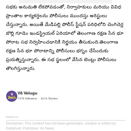
సభకు అనుమతి లేకపోవడంతో, నిర్వాహకులు మరియు వివిధ
ప్రాంతాల కార్యకర్తలను పోలీసులు ముందస్తు అరెస్టులు
చేస్తున్నారు. అయితే మేడిపల్లి పోలీస్ స్టేషన్ పరిధిలోని చెంగిచెర్ల
బొల్లి గూడెం ఇండస్ట్రియల్ ఏరియాలో తెలంగాణ రక్షణ సేన భూ
పోరాట సభ నిర్వహించడానికి నిర్ణయం తీసుకుంది.తెలంగాణ
రక్షణ సేన భూ పోరాటాన్ని పోలీసులు భగ్నం చేసేందుకు
ప్రయత్నిస్తున్నారు. ఈ సభ స్థలంలో వేసిన టెంట్లు పోలీసులు
తొలగిస్తున్నారు.
V6 Velugu
157k
followers
321k
Stories
Dailyhunt
Disclaimer
: This content has not been generated, created or edited by
Dailyhunt. Publisher: V6 News