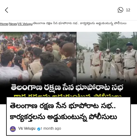
12
తెలంగాణ రక్షణ సేన భూపోరాట సభ.. కార్యకర్తలను అడ్డుకుంటున్న పోలీసులు
Home
/
News
/
V6 Velugu
/
తెలంగాణ రక్షణ సేన భూపోరాట సభ..
కార్యకర్తలను అడ్డుకుంటున్న పోలీసులు
V6 Velugu
1 month ago