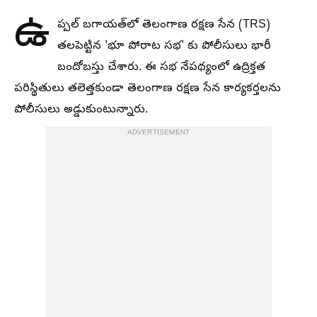
ఉ
ప్పల్ బగాయత్‌లో తెలంగాణ రక్షణ సేన (TRS)
తలపెట్టిన 'భూ పోరాట సభ' కు పోలీసులు భారీ
బందోబస్తు చేశారు. ఈ సభ నేపథ్యంలో ఉద్రిక్తత
పరిస్థితులు తలెత్తకుండా తెలంగాణ రక్షణ సేన కార్యకర్తలను
పోలీసులు అడ్డుకుంటున్నారు.
ADVERTISEMENT