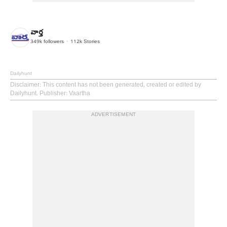
వార్త
349k
followers
112k
Stories
Dailyhunt
Disclaimer
: This content has not been generated, created or edited by
Dailyhunt. Publisher: Vaartha
ADVERTISEMENT