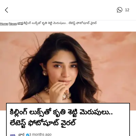
12
వార్త
కిల్లింగ్ లుక్స్‌తో కృతి శెట్టి మెరుపులు.. లేటెస్ట్ ఫోటోషూట్ వైరల్
Home
/
News
/
/
కిల్లింగ్ లుక్స్‌తో కృతి శెట్టి మెరుపులు..
లేటెస్ట్ ఫోటోషూట్ వైరల్
వార్త
3 months ago