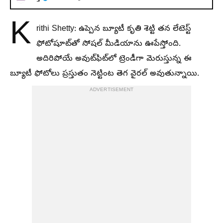
K
rithi Shetty: ఉప్పెన బ్యూటీ కృతి శెట్టి తన లేటెస్ట్
ఫోటోషూట్‌తో సోషల్ మీడియాను ఊపేస్తోంది.
అదిరిపోయే అవుట్‌ఫిట్‌లో ట్రెండీగా మెరుస్తున్న ఈ
బ్యూటీ ఫోటోలు ప్రస్తుతం నెట్టింట తెగ వైరల్ అవుతున్నాయి.
ADVERTISEMENT