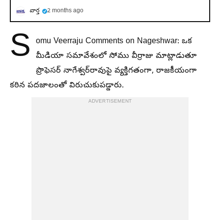
వార్త
2 months ago
S
omu Veerraju Comments on Nageshwar: ఒక
మీడియా సమావేశంలో సోము వీర్రాజు మాట్లాడుతూ
ప్రొఫెసర్ నాగేశ్వర్‌రావుపై వ్యక్తిగతంగా, రాజకీయంగా
కఠిన పదజాలంతో విరుచుకుపడ్డారు.
ADVERTISEMENT