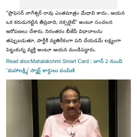
“ప్రొఫెసర్ నాగేశ్వర్ రావు ఎంతమాత్రం మేధావి కాదు.. ఆయన
ఒక కరుడుగట్టిన తీవ్రవాది, నక్సలైట్” అంటూ సంచలన
ఆరోపణలు చేశారు. నిరంతరం బీజేపీ విధానాలను
తప్పుబడుతూ, పార్టీకి వ్యతిరేకంగా పని చేయడమే లక్ష్యంగా
పెట్టుకున్న వ్యక్తి అంటూ ఆయన మండిపడ్డారు.
Read also:Mahalakshmi Smart Card : జూన్ 2 నుంచి
'మహాలక్ష్మి' స్మార్ట్ కార్డులు పంపిణి