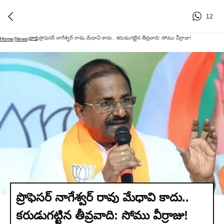
12
వార్త
ప్రొఫెసర్ నాగేశ్వర్ రావు మేధావి కాదు.. కరుడుగట్టిన తీవ్రవాది: సోము వీర్రాజు!
Home
/
News
/
/
ప్రొఫెసర్ నాగేశ్వర్ రావు మేధావి కాదు..
కరుడుగట్టిన తీవ్రవాది: సోము వీర్రాజు!