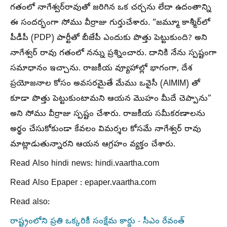
గతంలో నాగేశ్వర్‌రావుతో జరిగిన ఒక చర్చను లేదా ఉదంతాన్ని
ఈ సందర్భంగా సోము వీర్రాజు గుర్తుచేశారు. “జమ్మూ కాశ్మీర్‌లో
పీడీపీ (PDP) పార్టీతో బీజేపీ ఎందుకు పొత్తు పెట్టుకుంది? అని
నాగేశ్వర్ రావు గతంలో నన్ను ప్రశ్నించారు. దానికి నేను స్పష్టంగా
సమాధానం ఇచ్చాను. రాజకీయ వ్యూహాల్లో భాగంగా, దేశ
ప్రయోజనాల కోసం అవసరమైతే మేము ఒవైసీ (AIMIM) తో
కూడా పొత్తు పెట్టుకుంటామని ఆయన మొహం మీదే చెప్పాను”
అని సోము వీర్రాజు స్పష్టం చేశారు. రాజకీయ సమీకరణాలను
అర్థం చేసుకోకుండా కేవలం విమర్శల కోసమే నాగేశ్వర్ రావు
మాట్లాడుతున్నారని ఆయన ఆగ్రహం వ్యక్తం చేశారు.
Read Also hindi news: hindi.vaartha.com
Read Also Epaper : epaper.vaartha.com
Read also:
రాష్ట్రంలోని ప్రతి ఒక్కరికీ సంక్షేమ కార్డు - సీఎం రేవంత్