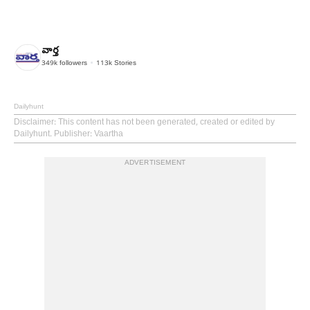
వార్త
349k
followers
113k
Stories
Dailyhunt
Disclaimer
: This content has not been generated, created or edited by
Dailyhunt. Publisher: Vaartha
ADVERTISEMENT