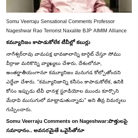
Somu Veerraju Sensational Comments Professor
Nageshwar Rao Terrorist Naxalite BJP AIMIM Alliance
కమ్యూనిజం కాపాడుకోలేక టీవీల్లో కబుర్లు
నాగేశ్వర్‌రావు వామపక్ష భావజాలాన్ని టార్గెట్ చేస్తూ సోము
వీర్రాజు మరికొన్ని వ్యాఖ్యలు చేశారు. దేశంలోనూ,
అంతర్జాతీయంగానూ కమ్యూనిజం మనుగడ కోల్పోతోందని
ఎద్దేవా చేశారు. “కమ్యూనిజాన్ని కనీసం కాపాడుకోలేక, ఉనికి
కోసం ఇప్పుడు టీవీ ఛానళ్ల స్టూడియోల ముందు కూర్చొని
మేధావి ముసుగులో మాట్లాడుతున్నాడు” అని తీవ్ర విమర్శలు
గుప్పించారు.
Somu Veerraju Comments on Nageshwar:
పొత్తులపై
సమాధానం.. అవసరమైతే ఒవైసీతోనూ