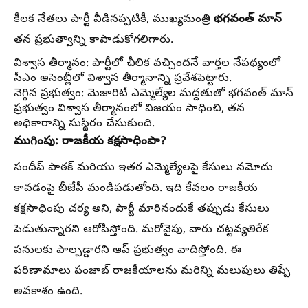
భగవంత్ మాన్
కీలక నేతలు పార్టీ వీడినప్పటికీ, ముఖ్యమంత్రి
తన ప్రభుత్వాన్ని కాపాడుకోగలిగారు.
విశ్వాస తీర్మానం:
పార్టీలో చీలిక వచ్చిందనే వార్తల నేపథ్యంలో
సీఎం అసెంబ్లీలో విశ్వాస తీర్మానాన్ని ప్రవేశపెట్టారు.
నెగ్గిన ప్రభుత్వం:
మెజారిటీ ఎమ్మెల్యేల మద్దతుతో భగవంత్ మాన్
ప్రభుత్వం విశ్వాస తీర్మానంలో విజయం సాధించి, తన
అధికారాన్ని సుస్థిరం చేసుకుంది.
ముగింపు: రాజకీయ కక్షసాధింపా?
సందీప్ పాఠక్ మరియు ఇతర ఎమ్మెల్యేలపై కేసులు నమోదు
కావడంపై బీజేపీ మండిపడుతోంది. ఇది కేవలం రాజకీయ
కక్షసాధింపు చర్య అని, పార్టీ మారినందుకే తప్పుడు కేసులు
పెడుతున్నారని ఆరోపిస్తోంది. మరోవైపు, వారు చట్టవ్యతిరేక
పనులకు పాల్పడ్డారని ఆప్ ప్రభుత్వం వాదిస్తోంది. ఈ
పరిణామాలు పంజాబ్ రాజకీయాలను మరిన్ని మలుపులు తిప్పే
అవకాశం ఉంది.