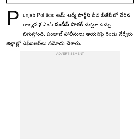
P
unjab Politics: ఆమ్ ఆద్మీ పార్టీని వీడి బీజేపీలో చేరిన
సందీప్ పాఠక్
రాజ్యసభ ఎంపీ
చుట్టూ ఉచ్చు
బిగుస్తోంది. పంజాబ్ పోలీసులు ఆయనపై రెండు వేర్వేరు
జిల్లాల్లో ఎఫ్ఐఆర్‌లు నమోదు చేశారు.
ADVERTISEMENT