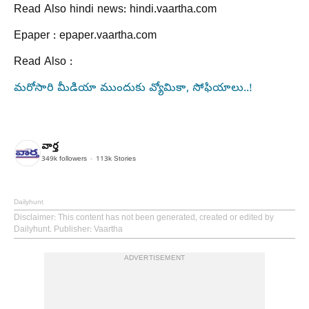
Read Also hindi news: hindi.vaartha.com
Epaper : epaper.vaartha.com
Read Also :
మరోసారి మీడియా ముందుకు వ్యోమికా, సోఫియాలు..!
వార్త
349k
followers
113k
Stories
Dailyhunt
Disclaimer
: This content has not been generated, created or edited by
Dailyhunt. Publisher: Vaartha
ADVERTISEMENT