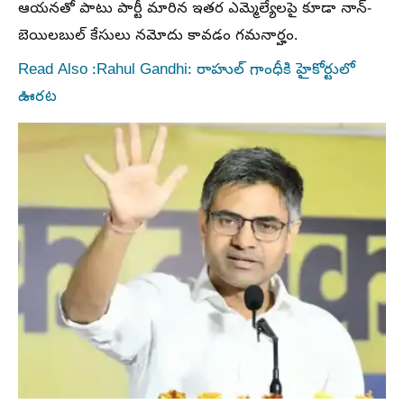
ఆయనతో పాటు పార్టీ మారిన ఇతర ఎమ్మెల్యేలపై కూడా నాన్-
బెయిలబుల్ కేసులు నమోదు కావడం గమనార్హం.
Read Also :Rahul Gandhi: రాహుల్ గాంధీకి హైకోర్టులో
ఊరట