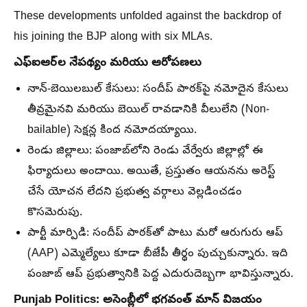
These developments unfolded against the backdrop of
his joining the BJP along with six MLAs.
ఎఫ్ఐఆర్‌ల నేపథ్యం మరియు ఆరోపణలు
నాన్-బెయిలబుల్ కేసులు:
సందీప్ పాఠక్‌పై నమోదైన కేసులు
తీవ్రమైనవి మరియు బెయిల్ రావడానికి వీలులేని (Non-
bailable) సెక్షన్ల కింద నమోదయ్యాయి.
రెండు జిల్లాలు:
పంజాబ్‌లోని రెండు వేర్వేరు జిల్లాల్లో ఈ
ఫిర్యాదులు అందాయి. అయితే, ప్రస్తుతం ఆయనను అరెస్ట్
చేసే యోచన లేదని ప్రభుత్వ వర్గాలు వెల్లడించడం
కొసమెరుపు.
పార్టీ మార్పిడి:
సందీప్ పాఠక్‌తో పాటు మరో
ఆరుగురు ఆప్
(AAP) ఎమ్మెల్యేలు
కూడా బీజేపీ తీర్థం పుచ్చుకున్నారు. ఇది
పంజాబ్ ఆప్ ప్రభుత్వానికి పెద్ద ఎదురుదెబ్బగా భావిస్తున్నారు.
Punjab Politics:
అసెంబ్లీలో భగవంత్ మాన్ విజయం