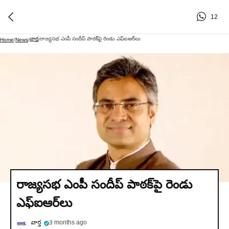
12
వార్త
రాజ్యసభ ఎంపీ సందీప్ పాఠక్‌పై రెండు ఎఫ్ఐఆర్‌లు
Home
/
News
/
/
రాజ్యసభ ఎంపీ సందీప్ పాఠక్‌పై రెండు
ఎఫ్ఐఆర్‌లు
వార్త
3 months ago