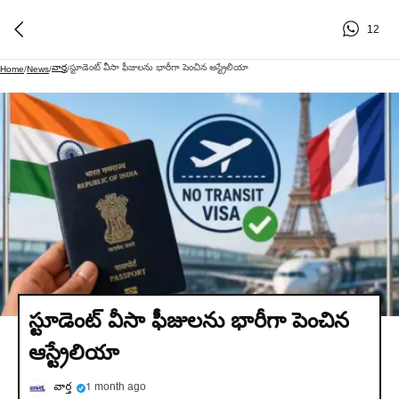
12
వార్త
స్టూడెంట్ వీసా ఫీజులను భారీగా పెంచిన ఆస్ట్రేలియా
Home
/
News
/
/
స్టూడెంట్ వీసా ఫీజులను భారీగా పెంచిన
ఆస్ట్రేలియా
వార్త
1 month ago