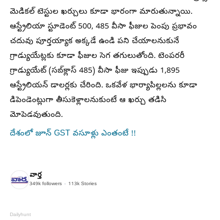
మెడికల్ టెస్టుల ఖర్చులు కూడా భారంగా మారుతున్నాయి.
ఆస్ట్రేలియా స్టూడెంట్ 500, 485 వీసా ఫీజుల పెంపు ప్రభావం
చదువు పూర్తయ్యాక అక్కడే ఉండి పని చేయాలనుకునే
గ్రాడ్యుయేట్లకు కూడా ఫీజుల సెగ తగులుతోంది. టెంపరరీ
గ్రాడ్యుయేట్ (సబ్‌క్లాస్ 485) వీసా ఫీజు ఇప్పుడు 1,895
ఆస్ట్రేలియన్ డాలర్లకు చేరింది. ఒకవేళ భార్యాపిల్లలను కూడా
డిపెండెంట్లుగా తీసుకెళ్లాలనుకుంటే ఆ ఖర్చు తడిసి
మోపెడవుతుంది.
దేశంలో జూన్ GST వసూళ్లు ఎంతంటే !!
వార్త
349k
followers
113k
Stories
Dailyhunt