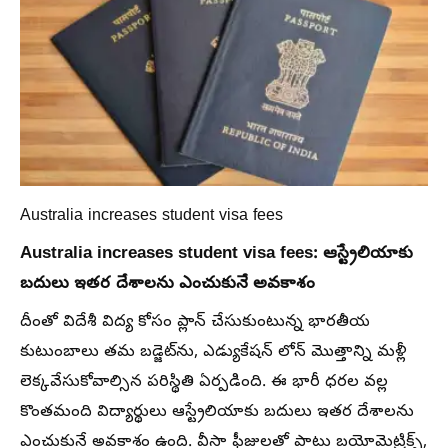
Australia increases student visa fees
Australia increases student visa fees: ఆస్ట్రేలియాకు
బదులు ఇతర దేశాలను ఎంచుకునే అవకాశం
దీంతో విదేశీ విద్య కోసం ప్లాన్ చేసుకుంటున్న భారతీయ
కుటుంబాలు తమ బడ్జెట్‌ను, ఎడ్యుకేషన్ లోన్ మొత్తాన్ని మళ్లీ
లెక్కవేసుకోవాల్సిన పరిస్థితి ఏర్పడింది. ఈ భారీ ధరల వల్ల
కొంతమంది విద్యార్థులు ఆస్ట్రేలియాకు బదులు ఇతర దేశాలను
ఎంచుకునే అవకాశం ఉంది. వీసా ఫీజులతో పాటు బయోమెట్రిక్స్,