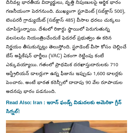
దీనివల్ల భారతీయ విద్యార్థులు, వృత్తి నిపుణులపై ఆర్థిక భారం
గణనీయంగా పెరగనుంది. ముఖ్యంగా స్టూడెంట్ (సబ్‌క్లాస్ 500),
టెంపరరీ గ్రాడ్యుయేట్ (సబ్‌క్లాస్ 485) వీసాల ధరలు చుక్కలు
చూపిస్తున్నాయి. దేశంలో రికార్డు స్థాయిలో పెరుగుతున్న
వలసలను నియంత్రించేందుకే ఫెడరల్ ప్రభుత్వం ఈ కఠిన
నిర్ణయం తీసుకున్నట్లు తెలుస్తోంది. స్టూడెంట్ వీసా కోసం చెల్లించే
బేస్ అప్లికేషన్ ఛార్జీలు (VAC) ఏకంగా రెట్టింపు కంటే
ఎక్కువయ్యాయి. గతంలో ప్రాథమిక దరఖాస్తుదారులకు 710
ఆస్ట్రేలియన్ డాలర్లుగా ఉన్న ఫీజును ఇప్పుడు 1,600 డాలర్లకు
పెంచారు. అంటే భారత కరెన్సీలో దాదాపు 90 వేల రూపాయల
అదనపు భారం పడనుంది.
Read Also: Iran : ఇరాన్ ఫండ్స్ విడుదలకు అమెరికా గ్రీన్
సిగ్నల్!