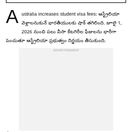
A
ustralia increases student visa fees: ఆస్ట్రేలియా
వెళ్లాలనుకునే భారతీయులకు షాక్ తగిలింది. జూలై 1,
2026 నుంచి పలు వీసా కేటగిరీల ఫీజులను భారీగా
పెంచుతూ ఆస్ట్రేలియా ప్రభుత్వం నిర్ణయం తీసుకుంది.
ADVERTISEMENT