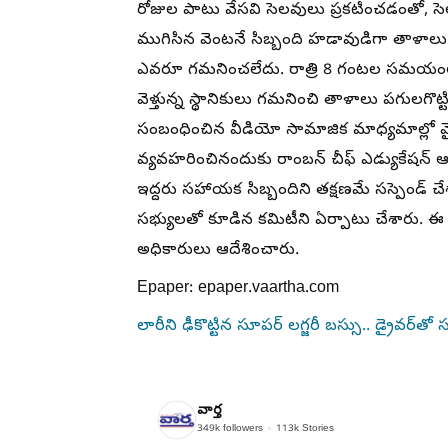
రోజుల పాటు వేసవి సెలవులు ప్రకటించడంతో, 
ముగిసిన వెంటనే సిబ్బంది హడావుడిగా తాళాలు వేసి వ
ఎవరూ గమనించలేదు. రాత్రి 8 గంటల సమయంల
వెళ్తున్న స్థానికులు గమనించి తాళాలు పగులగ
సంబంధించిన వీడియో సామాజిక మాధ్యమాల్లో వైరల్‌గ
వ్యవహరించినందుకు రాంబన్ చీఫ్ ఎడ్యుకేషన్ ఆఫీ
ఇద్దరు సహాయక సిబ్బందిని తక్షణమే సస్పెండ్ 
సభ్యులతో కూడిన కమిటీని ఏర్పాటు చేశారు. ఈ 
అధికారులు ఆదేశించారు.
Epaper: epaper.vaartha.com
లారీని ఢీకొట్టిన సూపర్ లగ్జరీ బస్సు.. డ్రైవర్‌త
వార్త
349k
followers
113k
Stories