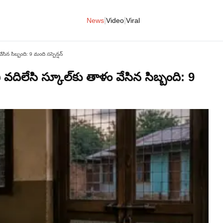
|
|
News
Video
Viral
ేసిన సిబ్బంది: 9 మంది సస్పెన్షన్
ి వదిలేసి స్కూల్‌కు తాళం వేసిన సిబ్బంది: 9