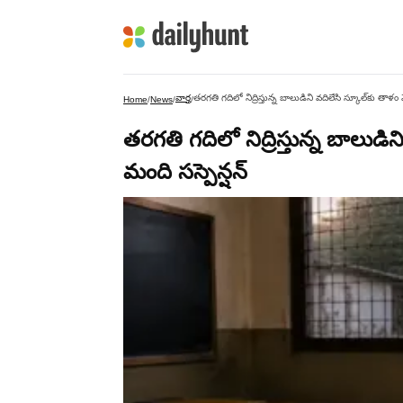
వార్త
తరగతి గదిలో నిద్రిస్తున్న బాలుడిని వదిలేసి స్కూల్‌కు తాళం వ
Home
/
News
/
/
తరగతి గదిలో నిద్రిస్తున్న బాలుడిన
మంది సస్పెన్షన్