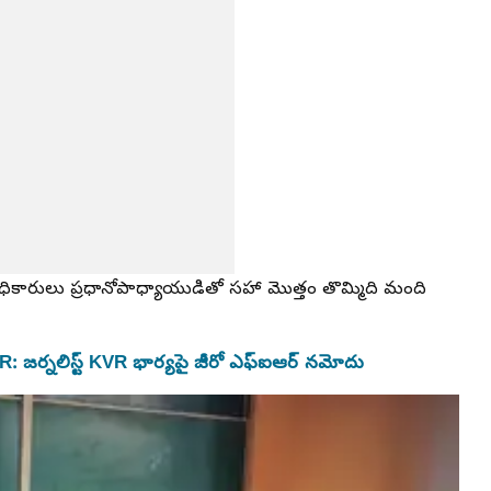
ికారులు ప్రధానోపాధ్యాయుడితో సహా మొత్తం తొమ్మిది మంది
 జర్నలిస్ట్ KVR భార్యపై జీరో ఎఫ్‌ఐఆర్ నమోదు