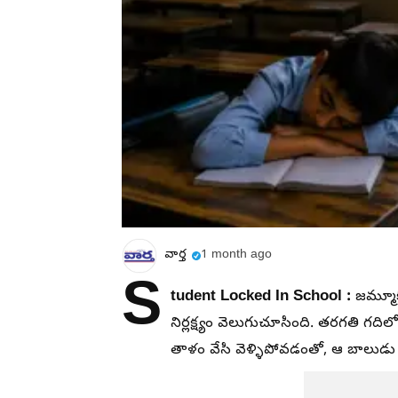
వార్త
1 month ago
S
tudent Locked In School :
జమ్మూకశ
నిర్లక్ష్యం వెలుగుచూసింది. తరగతి గది
తాళం వేసి వెళ్ళిపోవడంతో, ఆ బాలుడ