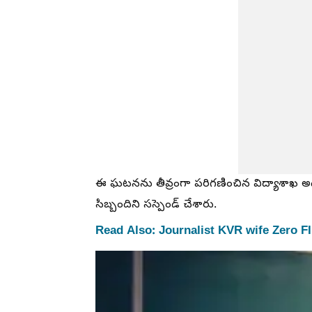
ఈ ఘటనను తీవ్రంగా పరిగణించిన విద్యాశాఖ అధ
సిబ్బందిని సస్పెండ్ చేశారు.
Read Also: Journalist KVR wife Zero FIR: