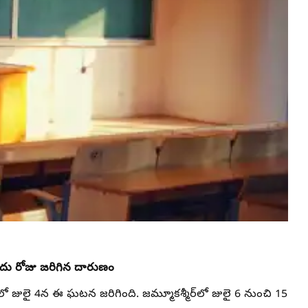
ు రోజు జరిగిన దారుణం
ల్‌లో జులై 4న ఈ ఘటన జరిగింది. జమ్మూకశ్మీర్‌లో జులై 6 నుంచి 15