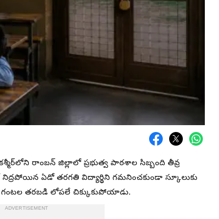
్మీర్‌లోని రాంబన్ జిల్లాలో ప్రభుత్వ పాఠశాల సిబ్బంది తీవ్ర
లో నిద్రపోయిన ఏడో తరగతి విద్యార్థిని గమనించకుండా స్కూలుకు
ు గంటల తరబడి లోపలే చిక్కుకుపోయాడు.
ADVERTISEMENT