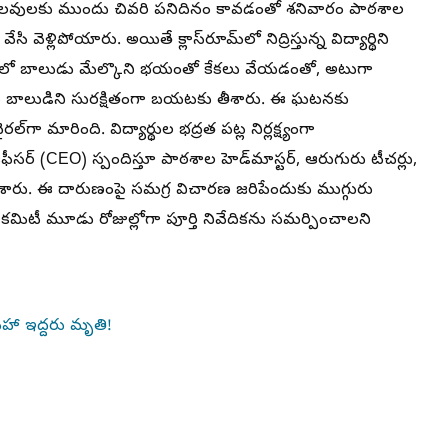
సెలవులకు ముందు చివరి పనిదినం కావడంతో శనివారం పాఠశాల
ెళ్లిపోయారు. అయితే క్లాస్‌రూమ్‌లో నిద్రిస్తున్న విద్యార్థిని
ో బాలుడు మేల్కొని భయంతో కేకలు వేయడంతో, అటుగా
ొట్టి బాలుడిని సురక్షితంగా బయటకు తీశారు. ఈ ఘటనకు
ా మారింది. విద్యార్థుల భద్రత పట్ల నిర్లక్ష్యంగా
సర్ (CEO) స్పందిస్తూ పాఠశాల హెడ్‌మాస్టర్, ఆరుగురు టీచర్లు,
చేశారు. ఈ దారుణంపై సమగ్ర విచారణ జరిపేందుకు ముగ్గురు
కమిటీ మూడు రోజుల్లోగా పూర్తి నివేదికను సమర్పించాలని
ో సహా ఇద్దరు మృతి!