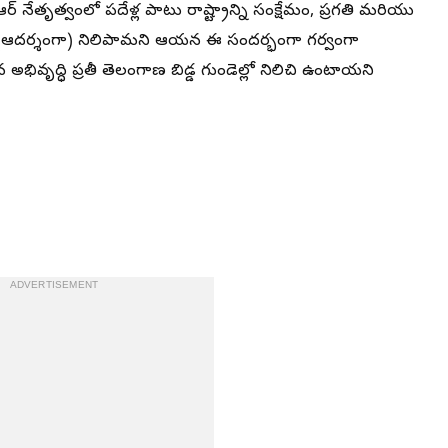
సీఆర్ నేతృత్వంలో పదేళ్ల పాటు రాష్ట్రాన్ని సంక్షేమం, ప్రగతి మరియు
‌గా (ఆదర్శంగా) నిలిపామని ఆయన ఈ సందర్భంగా గర్వంగా
 అభివృద్ధి ప్రతీ తెలంగాణ బిడ్డ గుండెల్లో నిలిచి ఉంటాయని
ADVERTISEMENT