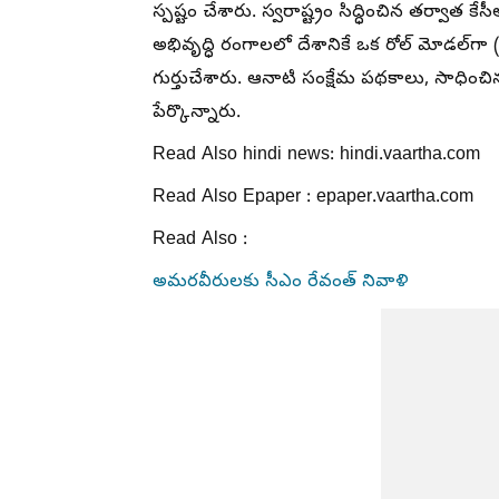
స్పష్టం చేశారు. స్వరాష్ట్రం సిద్ధించిన తర్వాత కే
అభివృద్ధి రంగాలలో దేశానికే ఒక రోల్ మోడల్
గుర్తుచేశారు. ఆనాటి సంక్షేమ పథకాలు, సాధించిన
పేర్కొన్నారు.
Read Also hindi news: hindi.vaartha.com
Read Also Epaper : epaper.vaartha.com
Read Also :
అమరవీరులకు సీఎం రేవంత్ నివాళి