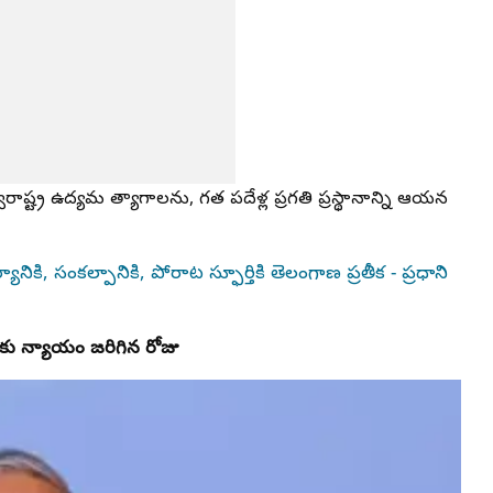
వరాష్ట్ర ఉద్యమ త్యాగాలను, గత పదేళ్ల ప్రగతి ప్రస్థానాన్ని ఆయన
ికి, సంకల్పానికి, పోరాట స్ఫూర్తికి తెలంగాణ ప్రతీక - ప్రధాని
కు న్యాయం జరిగిన రోజు