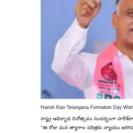
Harish Rao Telangana Formation Day Wi
రాష్ట్ర ఆవిర్భావ దినోత్సవం సందర్భంగా హరీశ్‌ర
“ఈ రోజు మన త్యాగాల చరిత్రకు న్యాయం జరిగి