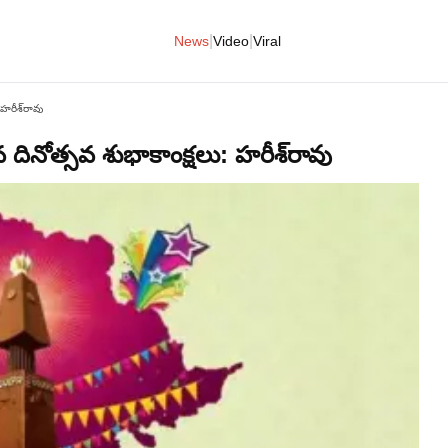
|
|
News
Video
Viral
 హరీశ్‌రావు
వ దినోత్సవ శుభాకాంక్షలు: హరీశ్‌రావు