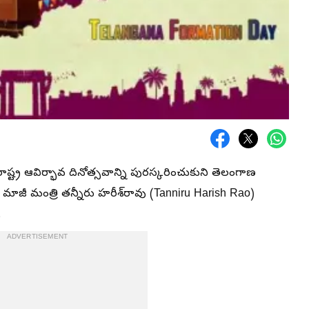
్ట్ర ఆవిర్భావ దినోత్సవాన్ని పురస్కరించుకుని తెలంగాణ
మాజీ మంత్రి తన్నీరు హరీశ్‌రావు (Tanniru Harish Rao)
.
ADVERTISEMENT