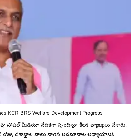
shes KCR BRS Welfare Development Progress
ావు సోషల్ మీడియా వేదికగా స్పందిస్తూ కీలక వ్యాఖ్యలు చేశారు.
న రోజు, దశాబ్దాల పాటు సాగిన అవమానాల అధ్యాయానికి