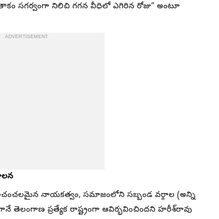
తాకం సగర్వంగా నిలిచి గగన వీధిలో ఎగిరిన రోజు” అంటూ
ADVERTISEMENT
పాలన
R) అచంచలమైన నాయకత్వం, సమాజంలోని సబ్బండ వర్గాల (అన్ని
నే తెలంగాణ ప్రత్యేక రాష్ట్రంగా ఆవిర్భవించిందని హరీశ్‌రావు