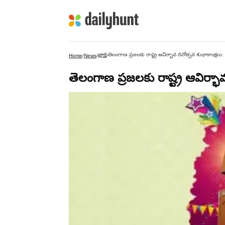
వార్త
తెలంగాణ ప్రజలకు రాష్ట్ర ఆవిర్భావ దినోత్సవ శుభాకాంక్షలు:
Home
/
News
/
/
తెలంగాణ ప్రజలకు రాష్ట్ర ఆవిర్భా