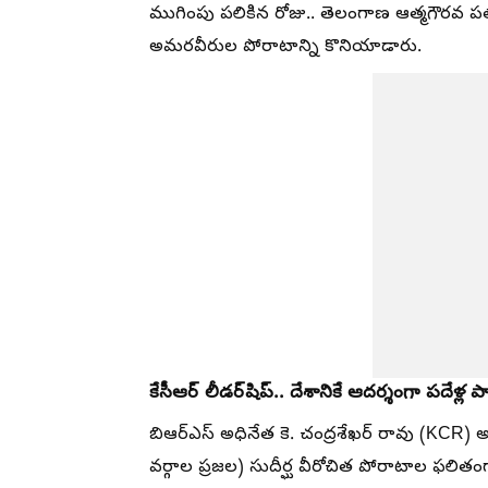
ముగింపు పలికిన రోజు.. తెలంగాణ ఆత్మగౌరవ ప
అమరవీరుల పోరాటాన్ని కొనియాడారు.
కేసీఆర్ లీడర్‌షిప్.. దేశానికే ఆదర్శంగా పదేళ్ల 
బిఆర్ఎస్ అధినేత కె. చంద్రశేఖర్ రావు (KC
వర్గాల ప్రజల) సుదీర్ఘ వీరోచిత పోరాటాల ఫలితంగా