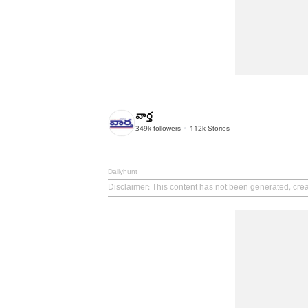
వార్త
349k
followers
112k
Stories
Dailyhunt
Disclaimer
: This content has not been generated, crea