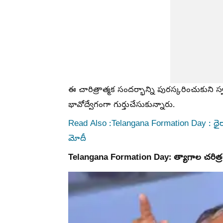
ఈ చారిత్రాత్మక సందర్భాన్ని పురస్కరించుకుని స్
భావోద్వేగంగా గుర్తుచేసుకున్నారు.
Read Also :Telangana Formation Day : ధైర్యాన
మోదీ
Telangana Formation Day: త్యాగాల చరిత్ర