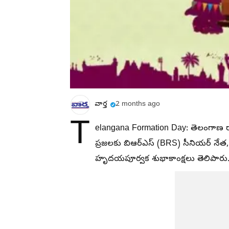
వార్త
2 months ago
T
elangana Formation Day: తెలంగాణ రాష
ప్రజలకు బిఆర్ఎస్ (BRS) సీనియర్ నేత, 
హృదయపూర్వక శుభాకాంక్షలు తెలిపారు