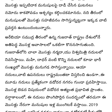
మొసళ్లు ఇప్పటిదాక మనుషులపై దాడి చేసిన ఘటనలు
నమోదు కాకపోవడం ఆశ్చర్యం కల్గించకమానదు. నది తీరంలో
మనుషులతో మొసళ్లు సహజీవనం సాగిస్తున్నట్లుగా ఇక్కడ వాటి
ప్రవర్తన ఉంటుందంటున్నారు.
అరేబియా సముద్ర తీరంలో ఉన్న గుజరాత్ రాష్ట్రం దేశంలోనే
అతిపెద్ద మొసళ్ల ఆవాసాలలో ఒకటిగా కొననసాగుతుంది.
గుజరాత్‌లోని చాలా మొసళ్లు నర్మదా,యు విశ్వమిత్రి నదులలో
నివసిస్తాయి. మహి, దాధర్ వంటి కొన్ని నదులలో కూడా భారీ
సంఖ్యలో మొసళ్లు మనుగడ సాగిస్తున్నాయి. ఆయా
నదులు,వాటి ఉపనదులు రాష్ట్రమంతటా విస్తరించి ఉండగా..ఈ
మూడు నదులు ప్రత్యేకంగా వడోదర నగరం గుండా ప్రవహిస్తాయి.
మొసళ్ల బెడద విషయంలో వడోదర అత్యంత ప్రభావిత ప్రాంతం.
వర్షాకాలంలో, ఈ నదులు పొంగిపొర్లిన సందర్భంలో తరచుగా ఈ
మొసళ్లు నేరుగా మనుషుల ఇళ్ల ముంగిటకే వస్తాయి. 2019