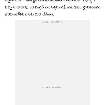
వర్షాకాలంలో, ఆకస్మిక వరదల కారణంగా వడోదరలో వీధుల్లోకి
వచ్చిన దాదాపు 80 మగ్గర్ మొసళ్లను రక్షించబడటం స్థానికులను
భయాందోళనలనకు గురి చేసింది.
ADVERTISEMENT
ADVERTISEMENT