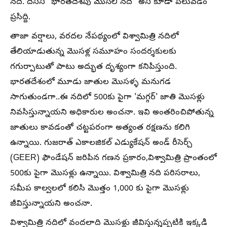
నది. దీనిని "భారతదేశపు మొసలి నది" అని కూడా పిలువడం
ప్రసిద్ది.
తాజా వర్షాలు, వరదల నేపథ్యంలో విశ్వామిత్రి నదిలో
తేలియాడుతున్న మొసళ్ల సమూహం సందర్శకులకు
గగుర్పాటుతో పాటు అద్భుత దృశ్యంగా కనిపిస్తుంది.
భారతదేశంలో మూడు జాతుల మొసళ్ళ మనుగడ
సాగుతుండగా..ఈ నదిలో 500కు పైగా 'మగ్గర్' జాతి మొసళ్లు
నివసిస్తున్నాయని అధికారుల అంచనా. ఇవి అంతరించిపోతున్న
జాతులు కావడంతో చట్టపరంగా అత్యంత రక్షణను కలిగి
ఉన్నాయి. గుజరాత్ ఎకాలజికల్ ఎడ్యుకేషన్ అండ్ రీసెర్చ్
(GEER) ఫౌండేషన్ జరిపిన గణన ప్రకారం,విశ్వామిత్రి ప్రాంతంలో
500కు పైగా మొసళ్లు ఉన్నాయి. విశ్వామిత్రి నది పరిసరాలు,
సమీప కాల్వలలో కలిసి మొత్తం 1,000 కు పైగా మొసళ్లు
జీవిస్తున్నాయని అంచనా.
విశ్వామిత్రి నదిలో వందలాది మొసళ్లు జీవిస్తున్నప్పటికి ఇక్కడి