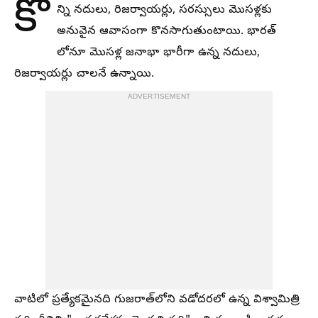
కొ
న్ని నదులు, రిజర్వాయర్లు, సరస్సులు మొసళ్లకు
అనువైన ఆవాసంగా కొనసాగుతుంటాయి. భారత్
లోనూ మొసళ్ల జనాభా భారీగా ఉన్న నదులు,
రిజర్వాయర్లు చాలనే ఉన్నాయి.
ADVERTISEMENT
వాటిలో ప్రత్యేకమైనది గుజరాత్‌లోని వడోదరలో ఉన్న విశ్వామిత్రి