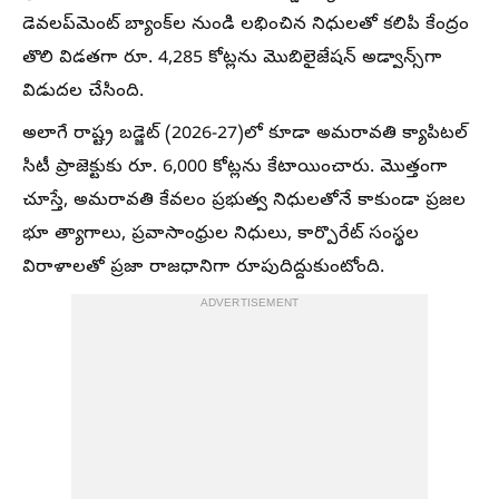
డెవలప్‌మెంట్ బ్యాంక్‌ల నుండి లభించిన నిధులతో కలిపి కేంద్రం
తొలి విడతగా రూ. 4,285 కోట్లను మొబిలైజేషన్ అడ్వాన్స్‌గా
విడుదల చేసింది.
అలాగే రాష్ట్ర బడ్జెట్ (2026-27)లో కూడా అమరావతి క్యాపిటల్
సిటీ ప్రాజెక్టుకు రూ. 6,000 కోట్లను కేటాయించారు. మొత్తంగా
చూస్తే, అమరావతి కేవలం ప్రభుత్వ నిధులతోనే కాకుండా ప్రజల
భూ త్యాగాలు, ప్రవాసాంధ్రుల నిధులు, కార్పొరేట్ సంస్థల
విరాళాలతో ప్రజా రాజధానిగా రూపుదిద్దుకుంటోంది.
ADVERTISEMENT