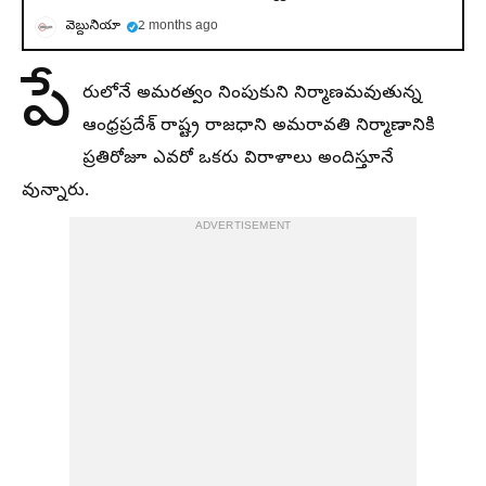
వెబ్దునియా
2 months ago
పే
రులోనే అమరత్వం నింపుకుని నిర్మాణమవుతున్న
ఆంధ్రప్రదేశ్ రాష్ట్ర రాజధాని అమరావతి నిర్మాణానికి
ప్రతిరోజూ ఎవరో ఒకరు విరాళాలు అందిస్తూనే
వున్నారు.
ADVERTISEMENT