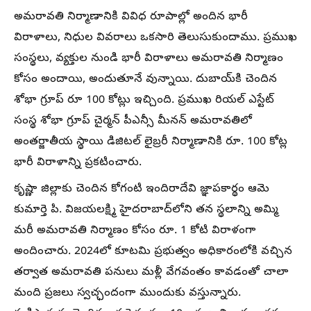
అమరావతి నిర్మాణానికి వివిధ రూపాల్లో అందిన భారీ
విరాళాలు, నిధుల వివరాలు ఒకసారి తెలుసుకుందాము. ప్రముఖ
సంస్థలు, వ్యక్తుల నుండి భారీ విరాళాలు అమరావతి నిర్మాణం
కోసం అందాయి, అందుతూనే వున్నాయి. దుబాయ్‌కి చెందిన
శోభా గ్రూప్ రూ 100 కోట్లు ఇచ్చింది. ప్రముఖ రియల్ ఎస్టేట్
సంస్థ శోభా గ్రూప్ చైర్మన్ పీఎన్సీ మీనన్ అమరావతిలో
అంతర్జాతీయ స్థాయి డిజిటల్ లైబ్రరీ నిర్మాణానికి రూ. 100 కోట్ల
భారీ విరాళాన్ని ప్రకటించారు.
కృష్ణా జిల్లాకు చెందిన కోగంటి ఇందిరాదేవి జ్ఞాపకార్థం ఆమె
కుమార్తె పి. విజయలక్ష్మి హైదరాబాద్‌లోని తన స్థలాన్ని అమ్మి
మరీ అమరావతి నిర్మాణం కోసం రూ. 1 కోటి విరాళంగా
అందించారు. 2024లో కూటమి ప్రభుత్వం అధికారంలోకి వచ్చిన
తర్వాత అమరావతి పనులు మళ్లీ వేగవంతం కావడంతో చాలా
మంది ప్రజలు స్వచ్ఛందంగా ముందుకు వస్తున్నారు.