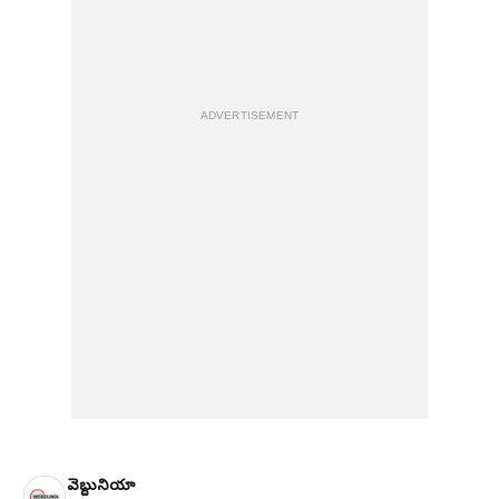
ADVERTISEMENT
వెబ్దునియా