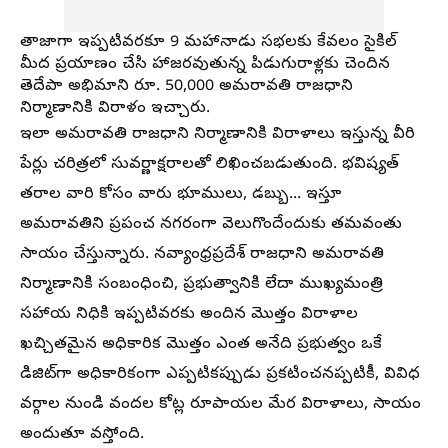
తాజాగా ఇప్పటివరకూ 9 మహానాడు సభలకు కేవలం సైకిల్
మీద ప్రయాణం చేసి హాజరవుతున్న పిడుగురాళ్లకు చెందిన
తెదేపా అభిమాని రూ. 50,000 అమరావతి రాజధాని
నిర్మాణానికి విరాళం ఇచ్చారు.
ఇలా అమరావతి రాజధాని నిర్మాణానికి విరాళాలు ఇస్తున్న వీరి
పేర్లు చరిత్రలో సువర్ణాక్షరాలతో లిఖించబడుతుంది. భవిష్యత్
తరాల వారి కోసం వారు భూములు, డబ్బు... ఇస్తూ
అమరావతిని ప్రపంచ నగరంగా వెలుగొందేందుకు తమవంతు
సాయం చేస్తున్నారు. నవ్యాంధ్రప్రదేశ్ రాజధాని అమరావతి
నిర్మాణానికి సంబంధించి, ప్రభుత్వానికి లేదా ముఖ్యమంత్రి
సహాయ నిధికి ఇప్పటివరకు అందిన మొత్తం విరాళాల
ఖచ్చితమైన అధికారిక మొత్తం ఎంత అనేది ప్రభుత్వం ఒకే
డిజిట్‌గా అధికారికంగా ఎప్పటికప్పుడు ప్రకటించనప్పటికీ, వివిధ
వర్గాల నుండి వందల కోట్ల రూపాయల మేర విరాళాలు, సాయం
అందుతూ వస్తోంది.