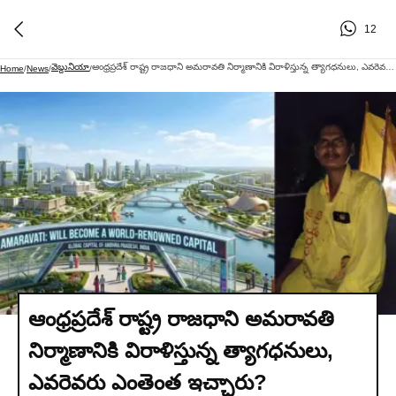
12
వెబ్దునియా
ఆంధ్రప్రదేశ్ రాష్ట్ర రాజధాని అమరావతి నిర్మాణానికి విరాళిస్తున్న త్యాగధనులు, ఎవరెవరు ఎంతెంత ఇచ్చారు?
Home
/
News
/
/
ఆంధ్రప్రదేశ్ రాష్ట్ర రాజధాని అమరావతి
నిర్మాణానికి విరాళిస్తున్న త్యాగధనులు,
ఎవరెవరు ఎంతెంత ఇచ్చారు?