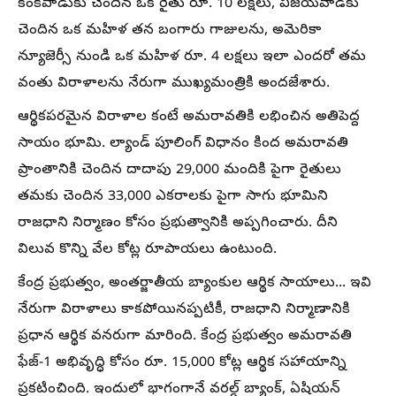
కంకిపాడుకు చెందిన ఒక రైతు రూ. 10 లక్షలు, విజయవాడకు
చెందిన ఒక మహిళ తన బంగారు గాజులను, అమెరికా
న్యూజెర్సీ నుండి ఒక మహిళ రూ. 4 లక్షలు ఇలా ఎందరో తమ
వంతు విరాళాలను నేరుగా ముఖ్యమంత్రికి అందజేశారు.
ఆర్థికపరమైన విరాళాల కంటే అమరావతికి లభించిన అతిపెద్ద
సాయం భూమి. ల్యాండ్ పూలింగ్ విధానం కింద అమరావతి
ప్రాంతానికి చెందిన దాదాపు 29,000 మందికి పైగా రైతులు
తమకు చెందిన 33,000 ఎకరాలకు పైగా సాగు భూమిని
రాజధాని నిర్మాణం కోసం ప్రభుత్వానికి అప్పగించారు. దీని
విలువ కొన్ని వేల కోట్ల రూపాయలు ఉంటుంది.
కేంద్ర ప్రభుత్వం, అంతర్జాతీయ బ్యాంకుల ఆర్థిక సాయాలు... ఇవి
నేరుగా విరాళాలు కాకపోయినప్పటికీ, రాజధాని నిర్మాణానికి
ప్రధాన ఆర్థిక వనరుగా మారింది. కేంద్ర ప్రభుత్వం అమరావతి
ఫేజ్-1 అభివృద్ధి కోసం రూ. 15,000 కోట్ల ఆర్థిక సహాయాన్ని
ప్రకటించింది. ఇందులో భాగంగానే వరల్డ్ బ్యాంక్, ఏషియన్