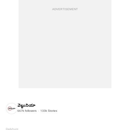
ADVERTISEMENT
వెబ్దునియా
667k
followers
133k
Stories
Dailyhunt