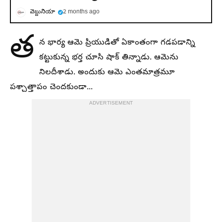
వెబ్దునియా
2 months ago
త
న భార్య ఆమె ప్రియుడితో ఏకాంతంగా గడపడాన్ని
కట్టుకున్న భర్త చూసి షాక్ తిన్నాడు. ఆమెను
నిలదీశాడు. అందుకు ఆమె ఎంతమాత్రమూ
పశ్చాత్తాపం చెందకుండా...
ADVERTISEMENT