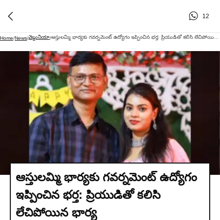
12
వెబ్దునియా
ఆస్తులమ్మి భార్యకు గవర్నమెంట్ ఉద్యోగం ఇప్పించిన భర్త: ప్రియుడితో కలిసి లేచిపోయిన భార్య
Home
/
News
/
/
ఆస్తులమ్మి భార్యకు గవర్నమెంట్ ఉద్యోగం
ఇప్పించిన భర్త: ప్రియుడితో కలిసి
లేచిపోయిన భార్య