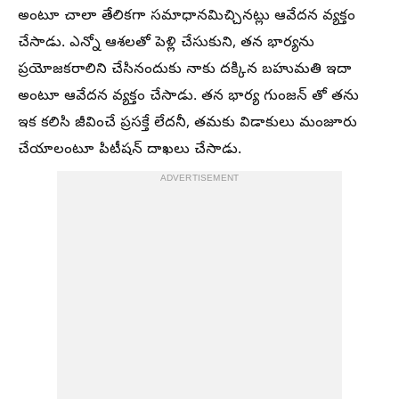
అంటూ చాలా తేలికగా సమాధానమిచ్చినట్లు ఆవేదన వ్యక్తం
చేసాడు. ఎన్నో ఆశలతో పెళ్లి చేసుకుని, తన భార్యను
ప్రయోజకరాలిని చేసినందుకు నాకు దక్కిన బహుమతి ఇదా
అంటూ ఆవేదన వ్యక్తం చేసాడు. తన భార్య గుంజన్ తో తను
ఇక కలిసి జీవించే ప్రసక్తే లేదనీ, తమకు విడాకులు మంజూరు
చేయాలంటూ పిటీషన్ దాఖలు చేసాడు.
ADVERTISEMENT