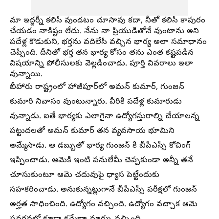
మా ఇద్దర్నీ కలిసి వుండటం చూసావు కదా, నీతో కలిసి కాపురం
చేయడం నాకిష్టం లేదు. నేను నా ప్రియుడితోనే వుంటాను అని
పదేళ్ల కొడుకుని, భర్తను వదిలేసి వచ్చిన భార్య అలా సమాధానం
చెప్పింది. దీనితో భర్త తన భార్య కోసం తను ఎంత కష్టపడిన
విషయాన్ని పోలీసులకు వెల్లడించాడు. పూర్తి వివరాలు ఇలా
వున్నాయి.
బీహారు రాష్ట్రంలో హాజీపూర్‌లో అమన్ కుమార్, గుంజన్
కుమారి నివాసం వుంటున్నారు. వీరికి పదేళ్ల కుమారుడు
వున్నాడు. ఐతే భార్యకు ఎలాగైనా ఉద్యోగస్తురాల్ని చేయాలన్న
పట్టుదలతో అమన్ కుమార్ తన వ్యవసాయ భూమిని
అమ్మేసాడు. ఆ డబ్బుతో భార్య గుంజన్ కి బీపీఎస్సీ కోచింగ్
ఇప్పించాడు. ఆమెకి ఇంటి పనులేమీ చెప్పకుండా అన్నీ తనే
చూసుకుంటూ ఆమె చదువుపై ధ్యాస పెట్టేందుకు
సహకరించాడు. అనుకున్నట్లుగానే బీపీఎస్సీ పరీక్షలో గుంజన్
అర్హత సాధించింది. ఉద్యోగం వచ్చింది. ఉద్యోగం వచ్చాక ఆమె