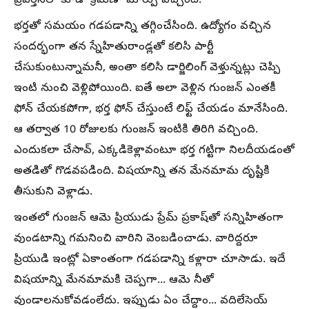
ప్రవర్తనలో కూడా క్రమేణా మార్పు వచ్చింది.
భర్తతో సమయం గడపడాన్ని తగ్గించేసింది. ఉద్యోగం వచ్చిన
సందర్భంగా తన స్నేహితురాండ్లతో కలిసి పార్టీ
చేసుకుంటున్నామనీ, అంతా కలిసి డార్జిలింగ్ వెళ్తున్నట్లు చెప్పి
ఇంటి నుంచి వెళ్లిపోయింది. ఐతే అలా వెళ్లిన గుంజన్ ఎంతకీ
ఫోన్ చేయకపోగా, భర్త ఫోన్ చేస్తుంటే లిఫ్ట్ చేయడం మానేసింది.
ఆ తర్వాత 10 రోజులకు గుంజన్ ఇంటికి తిరిగి వచ్చింది.
ఎందుకలా చేసావ్, ఎక్కడికెళ్లావంటూ భర్త గట్టిగా నిలదీయడంతో
అతడితో గొడవపడింది. విషయాన్ని తన మేనమామ దృష్టికి
తీసుకుని వెళ్లాడు.
ఇంతలో గుంజన్ ఆమె ప్రియుడు ప్రేమ్ ప్రకాష్‌తో సన్నిహితంగా
వుండటాన్ని గమనించి వారిని వెంబడించాడు. వారిద్దరూ
ప్రియుడి ఇంట్లో ఏకాంతంగా గడపడాన్ని కళ్లారా చూసాడు. ఇదే
విషయాన్ని మేనమామకి చెప్పగా... ఆమె నీతో
వుండాలనుకోవడంలేదు. ఇప్పుడు ఏం చేద్దాం... వదిలేసెయ్