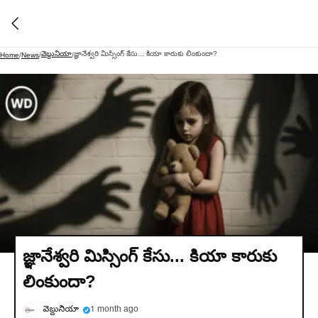
వెబ్దునియా
జ్ఞానేశ్వరి మిస్సింగ్ కేసు... కియా కారుకు లింకుందా?
Home
/
News
/
/
జ్ఞానేశ్వరి మిస్సింగ్ కేసు... కియా కారుకు
లింకుందా?
వెబ్దునియా
1 month ago