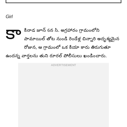
Girl
కా
కినాడ జూన్ 6న సి. అగ్రహారం గ్రామంలోని
పామాయిల్ తోట నుండి రెండేళ్ల చిన్నారి అదృశ్యమైన
రోజున, ఆ గ్రామంలో ఒక కియా కారు తిరుగుతూ
ఉందన్న వార్తలను తుని రూరల్ పోలీసులు ఖండించారు.
ADVERTISEMENT