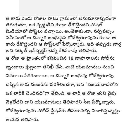
ఆ కారు రెండు రోజుల పాటు గ్రామంలో అనుమానాస్పదంగా
తిరుగుతూ, ఒక వృద్ధుడిని కూడా ఢీకొట్టిందని సోషల్
మీడియాలో పోస్ట్‌లు వచ్చాయి. అంతేకాకుండా, నర్సీపట్నం
సమీపంలో ఆ చిన్నారి బంధువైన కోటేశ్వరరావును కూడా ఆ
కారు ఢీకొట్టిందని ఆ పోస్ట్‌లలో పేర్కొన్నారు. ఇది తప్పుడు వార్త
అని సర్కిల్ ఇన్‌స్పెక్టర్ చెన్న కేశవరావు తెలిపారు.
ఆ రోజు ఆ ప్రాంతంలో కనిపించిన 18 వాహనాలను పోలీసు
బృందాలు క్షుణ్ణంగా తనిఖీ చేసి, వాటి యజమానుల నుంచి
వివరాలు సేకరించాయి. ఆ చిన్నారి బంధువు కోటేశ్వరరావు
చెప్పిన కారు నంబర్‌ను పరిశీలించగా, అది "విజయవాడలోని
ఒక లారీకి చెందినది"గా తేలింది. ఆ లారీ ఆ రోజు తుని వైపు
వెళ్లలేదని దాని యజమానులు తెలిపారని సీఐ పేర్కొన్నారు.
కోటేశ్వరరావును పోలీస్ స్టేషన్‌కు తీసుకువచ్చి విచారిస్తున్నట్లు
ఆయన తెలిపారు.