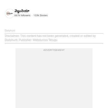
వెబ్దునియా
667k
followers
133k
Stories
Dailyhunt
Disclaimer
: This content has not been generated, created or edited by
Dailyhunt. Publisher: Webduniya Telugu
ADVERTISEMENT