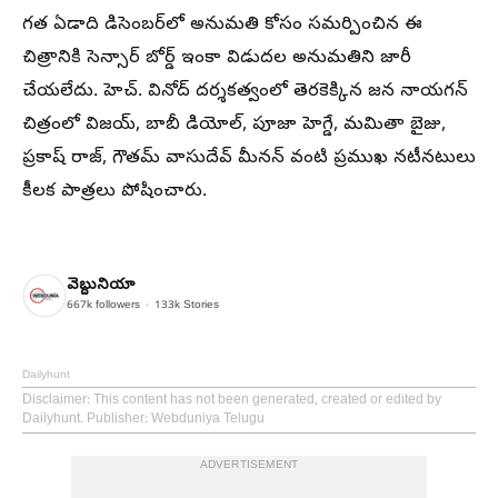
గత ఏడాది డిసెంబర్‌లో అనుమతి కోసం సమర్పించిన ఈ
చిత్రానికి సెన్సార్ బోర్డ్ ఇంకా విడుదల అనుమతిని జారీ
చేయలేదు. హెచ్. వినోద్ దర్శకత్వంలో తెరకెక్కిన జన నాయగన్
చిత్రంలో విజయ్, బాబీ డియోల్, పూజా హెగ్డే, మమితా బైజు,
ప్రకాష్ రాజ్, గౌతమ్ వాసుదేవ్ మీనన్ వంటి ప్రముఖ నటీనటులు
కీలక పాత్రలు పోషించారు.
వెబ్దునియా
667k
followers
133k
Stories
Dailyhunt
Disclaimer
: This content has not been generated, created or edited by
Dailyhunt. Publisher: Webduniya Telugu
ADVERTISEMENT