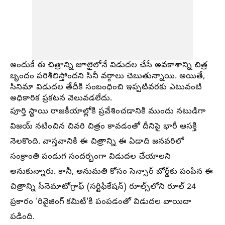
అందుకే ఈ చిత్రాన్ని జూలైలోనే విడుదల చేసే అవకాశాన్ని చిత్ర
బృందం పరిశీలిస్తోందని సినీ వర్గాలు చెబుతున్నాయి. అయితే,
సినిమా విడుదల తేదీకి సంబంధించి ఇప్పటివరకు ఎటువంటి
అధికారిక ప్రకటన వెలువడలేదు.
పూర్తి స్థాయి రాజకీయాల్లోకి ప్రవేశించడానికి ముందు నటుడిగా
విజయ్ నటించిన చివరి చిత్రం కావడంతో దీనిపై భారీ ఆసక్తి
నెలకొంది. వాస్తవానికి ఈ చిత్రాన్ని ఈ ఏడాది జనవరిలో
సంక్రాంతి పండుగ సందర్భంగా విడుదల చేయాలని
అనుకున్నారు. కానీ, అనుమతి కోసం సెన్సార్ బోర్డ్‌కు పంపిన ఈ
చిత్రాన్ని సినెమాటోగ్రాఫ్ (సర్టిఫికేషన్) రూల్స్‌లోని రూల్ 24
ప్రకారం 'రివైజింగ్ కమిటీ'కి పంపడంతో విడుదల వాయిదా
పడింది.