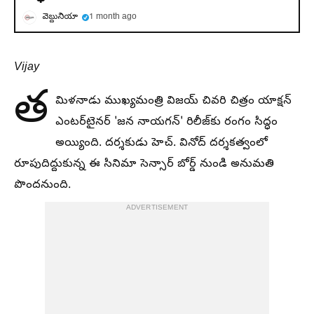
వెబ్దునియా
1 month ago
Vijay
త
మిళనాడు ముఖ్యమంత్రి విజయ్ చివరి చిత్రం యాక్షన్
ఎంటర్‌టైనర్ 'జన నాయగన్' రిలీజ్‌కు రంగం సిద్ధం
అయ్యింది. దర్శకుడు హెచ్. వినోద్ దర్శకత్వంలో
రూపుదిద్దుకున్న ఈ సినిమా సెన్సార్ బోర్డ్ నుండి అనుమతి
పొందనుంది.
ADVERTISEMENT