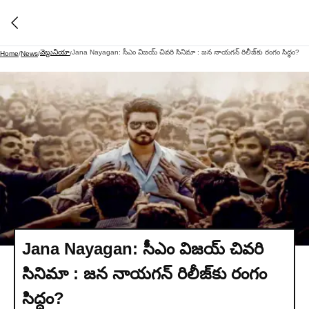
వెబ్దునియా
Jana Nayagan: సీఎం విజయ్ చివరి సినిమా : జన నాయగన్ రిలీజ్‌కు రంగం సిద్ధం?
Home
/
News
/
/
Jana Nayagan: సీఎం విజయ్ చివరి
సినిమా : జన నాయగన్ రిలీజ్‌కు రంగం
సిద్ధం?