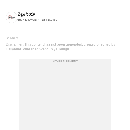
వెబ్దునియా
667k
followers
133k
Stories
Dailyhunt
Disclaimer
: This content has not been generated, created or edited by
Dailyhunt. Publisher: Webduniya Telugu
ADVERTISEMENT