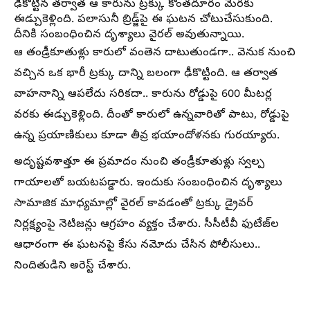
ఢీకొట్టిన తర్వాత ఆ కారును ట్రక్కు కొంతదూరం మేరకు
ఈడ్చుకెళ్లింది. పలాసునీ బ్రిడ్జ్‌పై ఈ ఘటన చోటుచేసుకుంది.
దీనికి సంబంధించిన దృశ్యాలు వైరల్ అవుతున్నాయి.
ఆ తండ్రీకూతుళ్లు కారులో వంతెన దాటుతుండగా.. వెనుక నుంచి
వచ్చిన ఒక భారీ ట్రక్కు దాన్ని బలంగా ఢీకొట్టింది. ఆ తర్వాత
వాహనాన్ని ఆపలేదు సరికదా.. కారును రోడ్డుపై 600 మీటర్ల
వరకు ఈడ్చుకెళ్లింది. దీంతో కారులో ఉన్నవారితో పాటు, రోడ్డుపై
ఉన్న ప్రయాణికులు కూడా తీవ్ర భయాందోళనకు గురయ్యారు.
అదృష్టవశాత్తూ ఈ ప్రమాదం నుంచి తండ్రీకూతుళ్లు స్వల్ప
గాయాలతో బయటపడ్డారు. ఇందుకు సంబంధించిన దృశ్యాలు
సామాజిక మాధ్యమాల్లో వైరల్‌ కావడంతో ట్రక్కు డ్రైవర్‌
నిర్లక్ష్యంపై నెటిజన్లు ఆగ్రహం వ్యక్తం చేశారు. సీసీటీవీ ఫుటేజ్‌ల
ఆధారంగా ఈ ఘటనపై కేసు నమోదు చేసిన పోలీసులు..
నిందితుడిని అరెస్ట్‌ చేశారు.