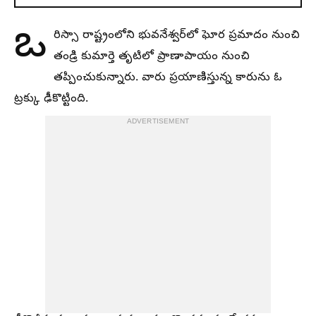
ఒ
రిస్సా రాష్ట్రంలోని భువనేశ్వర్‌లో ఘోర ప్రమాదం నుంచి
తండ్రి కుమార్తె తృటిలో ప్రాణాపాయం నుంచి
తప్పించుకున్నారు. వారు ప్రయాణిస్తున్న కారును ఓ
ట్రక్కు ఢీకొట్టింది.
ADVERTISEMENT