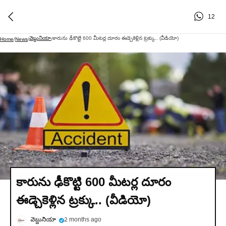
12
వెబ్దునియా
కారును ఢీకొట్టి 600 మీటర్ల దూరం ఈడ్చెకెళ్లిన ట్రక్కు.. (వీడియో)
Home
/
News
/
/
కారును ఢీకొట్టి 600 మీటర్ల దూరం
ఈడ్చెకెళ్లిన ట్రక్కు.. (వీడియో)
వెబ్దునియా
2 months ago