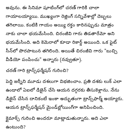
అవును. ఈ సినిమా షూటింగ్‌లో చరణ్ గారికి చాలా
గాయాలయ్యాయి. ముఖ్యంగా రెజ్లింగ్ సన్నివేశాల్లో దెబ్బలు
తగిలాయి. కంటికి గాయం అయ్యి రక్తం కారినప్పుడు మాత్రం
నాకు చాలా భయమేసింది. చిరంజీవి గారు తిడతారేమో అని
భయమేసింది. అది కెమెరాలో కూడా రికార్డ్ అయింది. ఒక ఫైట్
సీన్‌లో పొరపాటున తగిలింది. అయితే చిరంజీవి గారు "బుచ్చి
వీడియో పంపించు" అన్నారు (నవ్వుతూ).
చరణ్ గారి ట్రాన్స్‌ఫర్మేషన్ గురించి?
పెద్ది జర్నీని మూడు దశలుగా విభజించాం. ప్రతి దశకు లుక్ ఎలా
ఉండాలో ఏఐలో డిజైన్ చేసి ఆయన దగ్గరకు తీసుకెళ్లాను. నేను
డిజైన్ చేసిన దానికంటే ఇంకా అద్భుతంగా ట్రాన్స్‌ఫార్మ్ అయ్యారు.
ఆయన ట్రాన్స్‌ఫర్మేషన్ మైండ్‌బ్లోయింగ్‌గా అనిపించింది.
క్లైమాక్స్ గురించి అందరూ మాట్లాడుతున్నారు. అది ఎలా
ఉంటుంది?