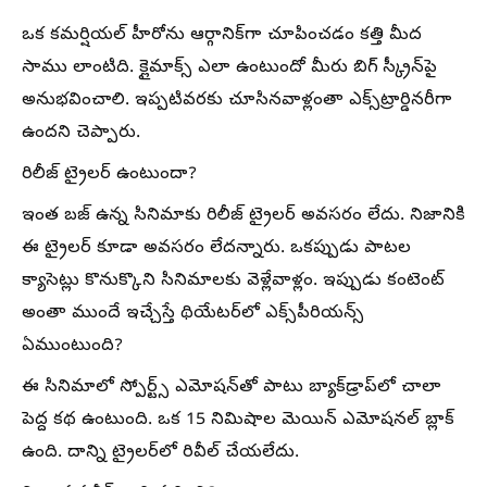
ఒక కమర్షియల్ హీరోను ఆర్గానిక్‌గా చూపించడం కత్తి మీద
సాము లాంటిది. క్లైమాక్స్ ఎలా ఉంటుందో మీరు బిగ్ స్క్రీన్‌పై
అనుభవించాలి. ఇప్పటివరకు చూసినవాళ్లంతా ఎక్స్‌ట్రార్డినరీగా
ఉందని చెప్పారు.
రిలీజ్ ట్రైలర్ ఉంటుందా?
ఇంత బజ్ ఉన్న సినిమాకు రిలీజ్ ట్రైలర్ అవసరం లేదు. నిజానికి
ఈ ట్రైలర్ కూడా అవసరం లేదన్నారు. ఒకప్పుడు పాటల
క్యాసెట్లు కొనుక్కొని సినిమాలకు వెళ్లేవాళ్లం. ఇప్పుడు కంటెంట్
అంతా ముందే ఇచ్చేస్తే థియేటర్‌లో ఎక్స్‌పీరియన్స్
ఏముంటుంది?
ఈ సినిమాలో స్పోర్ట్స్ ఎమోషన్‌తో పాటు బ్యాక్‌డ్రాప్‌లో చాలా
పెద్ద కథ ఉంటుంది. ఒక 15 నిమిషాల మెయిన్ ఎమోషనల్ బ్లాక్
ఉంది. దాన్ని ట్రైలర్‌లో రివీల్ చేయలేదు.