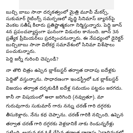
బుచ్చి బాబు సానా దర్శకత్వంలో మైత్రి మూవీ మేకర్స్,
సుకుమార్ రైటింగ్స్ సమర్పణలో వృద్ధి సినిమాస్ బ్యానర్‌పై
వెంకట సతీష్ కిలారు ప్రతిష్టాత్మకంగా నిర్మిస్తున్నారు. పెద్ది జూన్
4న ప్రపంచవ్యాప్తంగా ఘనంగా విడుదల కానుంది. జూన్ 3న
ప్రత్యేక ప్రీమియర్‌లు ప్రదర్శించనున్నారు. ఈ నేపధ్యంలో డైరెక్టర్
బుచ్చిబాబు సానా విలేకర్ల సమావేశంలో సినిమా విశేషాలు
పంచుకున్నారు.
పెద్ది జర్నీ గురించి చెప్పండి?
నా తొలి చిత్రం ఉప్పెన బ్లాక్‌బస్టర్ తర్వాత దాదాపు ఐదేళ్లకు
పెద్దితో వస్తున్నాను. సాధారణంగా ఇండస్ట్రీలో ఒక బ్లాక్‌బస్టర్
విజయం తర్వాత దర్శకుడికి ఐదేళ్ల సమయం పట్టడం జరగదు.
కానీ నా విషయంలో అలా జరిగింది (నవ్వుతూ). మా
గురువుగారు సుకుమార్ గారు నన్ను చరణ్ గారి దగ్గరకు
తీసుకెళ్లారు. నేను కథ చెప్పాను. చరణ్ గారికి నచ్చింది. ఉప్పెన
తర్వాత చరణ్ గారి దగ్గరకు వెళ్లడానికే నాకు రెండున్నరేళ్లు