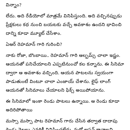
విన్నాం?
లేదు. అది రేడియోలో మాత్రమే వినిపిస్తుంది. అది వచ్చినప్పుడు
ప్రేక్షకులు కథ నుంచి బయటకు వచ్చే అవకాశం ఉందని భావించి
దాన్ని కూడా మ్యూట్ చేసేశాం.
ఏఆర్ రెహమాన్ గారి గురించి?
నాకు రోజా, బొంబాయి.. రెహమాన్ గారి ఆల్బమ్స్ చాలా ఇష్టం.
ఆయనతో పనిచేయాలని ఎప్పటినుంచో కల కన్నాను. ఈ సినిమా
ద్వారా ఆ అవకాశం వచ్చింది. ఆయన పాటలను స్వయంగా
పాడుతుంటే వింటూ చాలా ఎంజాయ్ చేశాను. లైఫ్ లాంగ్
ఆయనతో సినిమాలు చేయాలని ఫిక్స్ అయిపోయాను.
ఈ సినిమాలో ఇంకా రెండు పాటలు ఉన్నాయి. ఆ రెండు కూడా
అదిరిపోతాయి
మస్సా మస్సా పాట రెహమాన్ గారు చేసిన తర్వాత దాదాపు