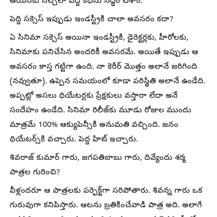
ఆయనకు నచ్చేలా పెద్ది కథను సిద్ధం చేశాం.
పెద్ది సక్సెస్ ఇప్పుడు ఇండస్ట్రీకి చాలా అవసరం కదా?
ఏ సినిమా సక్సెస్ అయినా ఇండస్ట్రీకి, డైరెక్టర్లకు, హీరోలకు,
సినిమాకు పనిచేసిన అందరికీ అవసరమే. అయితే ఇప్పుడు ఆ
అవసరం కాస్త గట్టిగా ఉంది. నా కెరీర్‌ మొత్తం అలానే జరిగింది
(నవ్వుతూ). ఉప్పెన సమయంలో కూడా పరిస్థితి అలానే ఉండేది.
అప్పట్లో అసలు థియేటర్లకు ప్రేక్షకులు వస్తారా లేదా అనే
సందేహం ఉండేది. సినిమా రిలీజ్‌కు మూడు రోజుల ముందు
మాత్రమే 100% ఆక్యుపెన్సీకి అనుమతి వచ్చింది. జనం
థియేటర్స్‌కి వచ్చారు. పెద్ద హిట్ ఇచ్చారు.
శివరాజ్ కుమార్ గారు, జగపతిబాబు గారు, దివ్యేందు శర్మ
పాత్రల గురించి?
వీళ్లందరూ ఆ పాత్రలకు పర్ఫెక్ట్‌గా సరిపోతారు. శివన్న గారు ఒక
గురువుగా కనిపిస్తారు. ఆటను బ్రతికించేవాడి పాత్ర అది. అలాగే