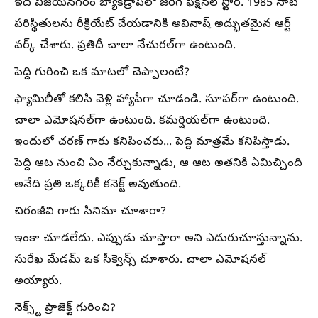
ఇది విజయనగరం బ్యాక్‌డ్రాప్‌లో జరిగే ఫిక్షనల్ స్టోరీ. 1985 నాటి
పరిస్థితులను రీక్రియేట్ చేయడానికి అవినాష్ అద్భుతమైన ఆర్ట్
వర్క్ చేశారు. ప్రతిదీ చాలా నేచురల్‌గా ఉంటుంది.
పెద్ది గురించి ఒక మాటలో చెప్పాలంటే?
ఫ్యామిలీతో కలిసి వెళ్లి హ్యాపీగా చూడండి. సూపర్‌గా ఉంటుంది.
చాలా ఎమోషనల్‌గా ఉంటుంది. కమర్షియల్‌గా ఉంటుంది.
ఇందులో చరణ్ గారు కనిపించరు... పెద్ది మాత్రమే కనిపిస్తాడు.
పెద్ది ఆట నుంచి ఏం నేర్చుకున్నాడు, ఆ ఆట అతనికి ఏమిచ్చింది
అనేది ప్రతి ఒక్కరికీ కనెక్ట్ అవుతుంది.
చిరంజీవి గారు సినిమా చూశారా?
ఇంకా చూడలేదు. ఎప్పుడు చూస్తారా అని ఎదురుచూస్తున్నాను.
సురేఖ మేడమ్ ఒక సీక్వెన్స్ చూశారు. చాలా ఎమోషనల్
అయ్యారు.
నెక్స్ట్ ప్రాజెక్ట్ గురించి?