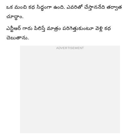
ఒక మంచి కథ సిద్ధంగా ఉంది. ఎవరితో చేస్తాననేది తర్వాత
చూద్దాం.
ఎన్టీఆర్ గారు పిలిస్తే మాత్రం పరిగెత్తుకుంటూ వెళ్లి కథ
చెబుతాను.
ADVERTISEMENT