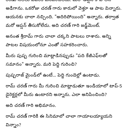
రెండు నెలలు ఎవరికీ వినిపించలేదు. మరో ఆప్షన్ కావాలని
అడిగాను. ఒకరోజు చరణ్ గారు కారులో వెళ్తూ ఆ పాట విన్నారు.
ఆయనకు చాలా నచ్చింది. "అదిరిపోయింది" అన్నారు. తర్వాత
మరో ఆప్షన్ తీసుకోలేదు. అది చరణ్ గారి జడ్జ్‌మెంట్.
అనంత శ్రీరామ్ గారు చాలా చక్కని పాటలు రాశారు. అన్ని
పాటల విషయంలోనూ ఎంతో సహకరించారు.
మీరు పుష్ప గురించి మాట్లాడినప్పుడు "పది కేజీఎఫ్‌లతో
సమానం" అన్నారు. మరి పెద్ది గురించి?
పుష్పరాజ్ మైండ్‌లో ఉంటే... పెద్ది గుండెల్లో ఉంటాడు.
రామ్ చరణ్ గారు మీ గురించి మాట్లాడుతూ ఇండియాలో టాప్-5
డైరెక్టర్లలో మీరు ఉంటారని అన్నారు. ఎలా అనిపించింది?
అది చరణ్ గారి అభిమానం.
రామ్ చరణ్ గారికి ఈ సినిమాలో చాలా గాయాలయ్యాయని
విన్నాం?