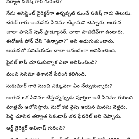
నిర్మాత సతీష్ గారి గురించి?
నేను అసిస్టెంట్ డైరెక్టర్‌గా ఉన్నప్పటి నుంచే సతీష్ గారు తెలుసు.
చరణ్ గారు ఆయనకు సినిమా చేద్దామని చెప్పారు. ఆయన
చాలా పాషన్ వున్ ప్రొడ్యూసర్. చాలా పాజిటివ్‌గా ఉంటారు.
ఈరోజుకీ ఫోన్ చేసి "తిన్నావా?" అని అడుగుతుంటారు.
ఆయనతో పనిచేయడం చాలా ఆనందంగా అనిపించింది.
ఫైనల్ కాపీ చూసుకున్నాక ఎలా అనిపించింది?
మంచి సినిమా తీశాననే ఫీలింగ్ కలిగింది.
సుకుమార్ గారి నుంచి ఎక్కువగా ఏం నేర్చుకున్నారు?
ఆయన ఒక సినిమా చేస్తున్నప్పుడు పూర్తిగా అదే సినిమా గురించి
మాత్రమే ఆలోచిస్తారు. మరో కథ వైపు ఆయన మనసు వెళ్లదు.
పెద్ది చూసిన తర్వాత సెకండాఫ్ తన ఫేవరెట్ అని చెప్పారు.
ఆర్ట్ డైరెక్టర్ అవినాష్ గురించి?