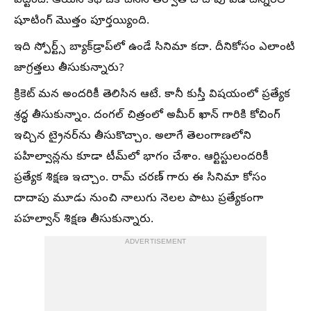
పట్టింది. ఆయన కథ ఓకే చేసిన తర్వాత దాదాపు ఏడాదిన్నరలో
షూటింగ్ మొత్తం పూర్తయ్యింది.
ఇది స్పోర్ట్స్ బ్యాక్‌డ్రాప్‌లో ఉండే సినిమా కదా. దీనికోసం ఎలాంటి
జాగ్రత్తలు తీసుకున్నారు?
క్రికెట్ మన అందరికీ తెలిసిన ఆటే. కానీ కుస్తీ విషయంలో ప్రత్యేక
శ్రద్ధ తీసుకున్నాం. దంగల్ చిత్రంలో అమీర్ ఖాన్ గారికి కోచింగ్
ఇచ్చిన ట్రైనర్‌ను తీసుకొచ్చాం. అలాగే తెలంగాణలోని
పహిల్వాన్లను కూడా టీమ్‌లో భాగం చేశాం. ఆర్టిస్టులందరికీ
ప్రత్యేక శిక్షణ ఇచ్చాం. రామ్ చరణ్ గారు ఈ సినిమా కోసం
దాదాపు మూడు నుంచి నాలుగు నెలల పాటు ప్రత్యేకంగా
పహల్వాన్ శిక్షణ తీసుకున్నారు.
ADVERTISEMENT