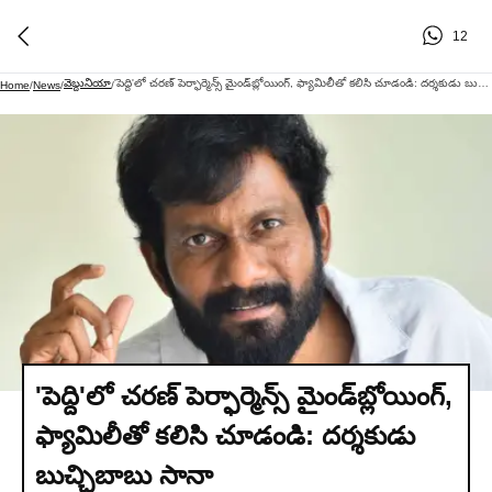
12
వెబ్దునియా
'పెద్ది'లో చరణ్ పెర్ఫార్మెన్స్ మైండ్‌బ్లోయింగ్‌, ఫ్యామిలీతో కలిసి చూడండి: దర్శకుడు బుచ్చిబాబు సానా
Home
/
News
/
/
'పెద్ది'లో చరణ్ పెర్ఫార్మెన్స్ మైండ్‌బ్లోయింగ్‌,
ఫ్యామిలీతో కలిసి చూడండి: దర్శకుడు
బుచ్చిబాబు సానా