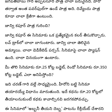
జగపతిబాబు గారి అప్పలసూరి పాత్ర చాలా బరువైనది. హీరో
తర్వాత అంత పవర్‌ఫుల్‌గా ఉండే పాత్ర అది. దివ్యేందు పాత్ర
కూడా చాలా క్రేజీగా ఉంటుంది.
జాన్వి కపూర్ పాత్ర గురించి?
జాన్వి కపూర్ ఈ సినిమాకు ఒక ప్రత్యేకమైన కలర్ తీసుకొచ్చారు.
లవ్ ట్రాక్‌లో చాలా బాగుంటారు. జాన్వి చాలా తెలివైన
అమ్మాయి. చాలా డెడికేటెడ్ పర్సన్. సినిమాపై చాలా ప్యాషన్
ఉంది. చాలా వినయంగా ఉంటారు.
మీ తొలి సినిమాకు రూ.25 కోట్ల బడ్జెట్, రెండో సినిమాకు రూ.350
కోట్ల బడ్జెట్. ఎలా అనిపిస్తోంది?
ఇది చరణ్ గారి వల్లే సాధ్యమైంది. హీరోని బట్టి సినిమా
తయారయ్యే విధానం మారుతుంది. ఇదే కథను రూ.20 కోట్లలో
తీయాలనుకుంటే కథకు కావాల్సినవి జరగకపోవచ్చు.
ఈ సినిమాలో 'అబ్బనీ తీయని దెబ్బ' పాటను రీక్రియేట్ చేశారని