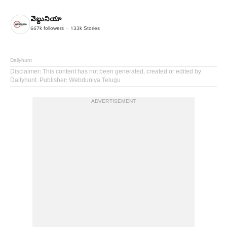
వెబ్దునియా
667k
followers
133k
Stories
Dailyhunt
Disclaimer
: This content has not been generated, created or edited by
Dailyhunt. Publisher: Webduniya Telugu
ADVERTISEMENT