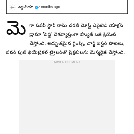
వెబ్దునియా
2 months ago
మె
గా పవర్ స్టార్ రామ్ చరణ్ మోస్ట్ ఎవైటెడ్ యాక్షన్
డ్రామా 'పెద్ది' దేశవ్యాప్తంగా హ్యుజ్ బజ్ క్రియేట్
చేస్తోంది. అద్భుతమైన గ్లింప్స్, చార్ట్ బస్టర్ పాటలు,
పవర్ ఫుల్ థియేట్రికల్ ట్రైలర్‌తో ప్రేక్షకులను మెస్మరైజ్ చేస్తోంది.
ADVERTISEMENT