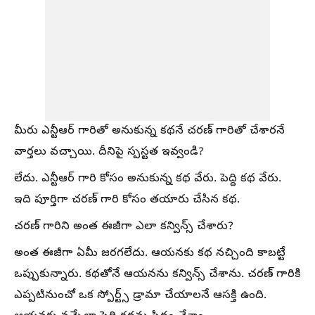
మీరు ఎన్టీఆర్ గారితో అనుకున్న కథనే చరణ్ గారితో చేశారనే
వార్తలు వచ్చాయి. దీనిపై స్పస్టత ఇవ్వండి?
లేదు. ఎన్టీఆర్ గారి కోసం అనుకున్న కథ వేరు. పెద్ది కథ వేరు.
ఇది పూర్తిగా చరణ్ గారి కోసం తయారు చేసిన కథ.
చరణ్ గారిని అంత ఈజీగా ఎలా కన్విన్స్ చేశారు?
అంత ఈజీగా ఏమీ జరగలేదు. ఆయనకు కథ నచ్చింది కాబట్టే
ఒప్పుకున్నారు. కథతోనే ఆయనను కన్విన్స్ చేశాను. చరణ్ గారికి
ఎప్పటినుంచో ఒక స్పోర్ట్స్ డ్రామా చేయాలనే ఆసక్తి ఉంది.