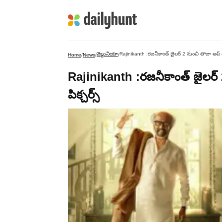
వెబ్దునియా
Rajinikanth :రజనీకాంత్ జైలర్ 2 నుంచి తాజా అప్ డేట
Home
/
News
/
/
Rajinikanth :రజనీకాంత్ జైలర్ 2
పిక్చర్స్