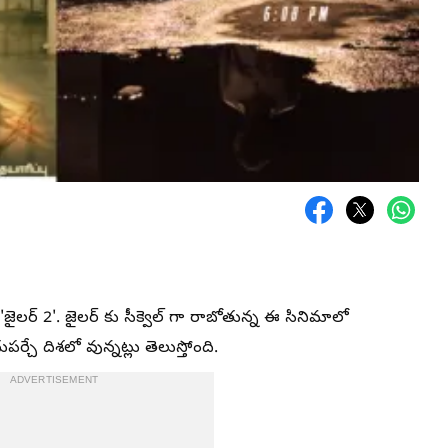
 'జైలర్ 2'. జైలర్ కు సీక్వెల్ గా రాబోతున్న ఈ సినిమాలో
ే దిశలో వున్నట్లు తెలుస్తోంది.
ADVERTISEMENT