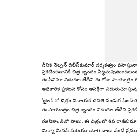
దీనికి నెల్సన్ దిలీప్‌కుమార్ దర్శకత్వం వహిస్తు
ప్రకటించడానికి చిత్ర బృందం సిద్ధమవుతుండటంతో, 
ఈ సినిమా విడుదల తేదీని ఈ రోజు సాయంత్రం 6 గం
అధికారిక ప్రకటన కోసం ఆసక్తిగా ఎదురుచూస్తున
'జైలర్ 2' చిత్రం వినాయక చవితి పండుగ సీజన్‌ల
ఈ సాయంత్రం చిత్ర బృందం విడుదల తేదీని ప్రక
రజనీకాంత్‌తో పాటు, ఈ చిత్రంలో శివ రాజ్‌కుమార
మిర్నా మీనన్ మరియు యోగి బాబు వంటి ప్రముఖ తార