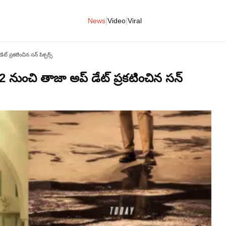
|
|
News
Video
Viral
్ ప్రకటించిన సన్ పిక్చర్స్
 నుంచి తాజా అప్ డేట్ ప్రకటించిన సన్