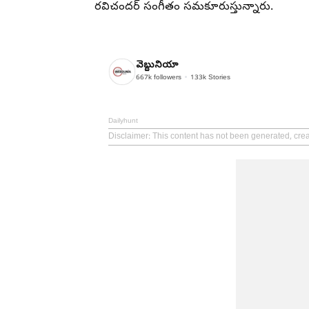
రవిచందర్ సంగీతం సమకూరుస్తున్నారు.
వెబ్దునియా
667k
followers
133k
Stories
Dailyhunt
Disclaimer
: This content has not been generated, cre