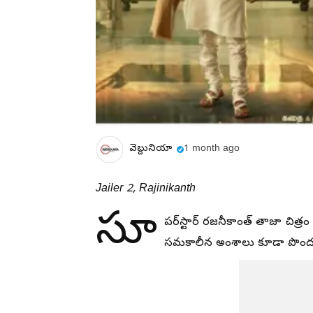
వెబ్దునియా
1 month ago
Jailer 2, Rajinikanth
సూ
పర్‌స్టార్ రజనీకాంత్ తాజా చిత్రం
సమకాలీన అంశాలు కూడా పొందుపర్చ