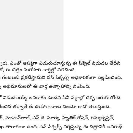
న్నారు. ఎంతో ఆసక్తిగా ఎదురుచూస్తున్న ఈ సీక్వెల్ విడుదల తేదీని
ఈ చిత్రం మరోసారి వార్తల్లో నిలిచింది.
టలకు ప్రకటిస్తామని సన్ పిక్చర్స్ అధికారికంగా వెల్లడించింది.
్న అభిమానులలో ఈ వార్త ఉత్సాహాన్ని నింపింది.
ో విడుదలయ్యే అవకాశం ఉందని సినీ వర్గాల్లో చర్చ జరుగుతోంది.
టించిన తర్వాతే ఈ ఊహాగానాలు నిజమో కాదో తెలుస్తుంది.
్, మోహన్‌లాల్, ఎస్.జె. సూర్య, హృతిక్ రోషన్, రమ్యకృష్ణన్,
ాగణం ఉంది. సన్ పిక్చర్స్ నిర్మిస్తున్న ఈ చిత్రానికి అనిరుధ్