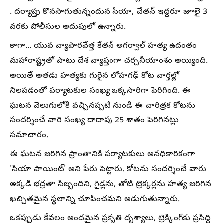
. దర్యాప్తు కొనసాగుతున్నందున సియా, చేతన్ ఇద్దరూ జూలై 3
వరకు పోలీసుల అదుపులో ఉన్నారు.
కాగా... యువ వ్యాపారవేత్త కేతన్ అగర్వాల్ హత్య ఉదంతం
మహారాష్ట్రతో పాటు దేశ వ్యాప్తంగా చర్చనీయాంశం అయ్యింది.
అయితే అతడు హత్యకు గురైన లోహగఢ్ కోట వార్తల్లో
నిలపడంతో పర్యాటకుల సంఖ్య ఒక్కసారిగా పెరిగింది. ఈ
ఘటన వెలుగులోకి వచ్చినప్పటి నుండి ఈ చారిత్రక కోటను
సందర్శించే వారి సంఖ్య దాదాపు 25 శాతం పెరిగినట్లు
సమాచారం.
ఈ ఘటన జరిగిన ప్రాంతానికి పర్యాటకులు అనధికారికంగా
'సియా పాయింట్' అని పేరు పెట్టారు. కోటను సందర్శించే వారు
అక్కడి భద్రతా సిబ్బందిని, గైడ్లను, తోటి ట్రెక్కర్లను హత్య జరిగిన
ఖచ్చితమైన స్థలాన్ని చూపించమని అడుగుతున్నారు.
ఒకప్పుడు కేవలం అందమైన ప్రకృతి దృశ్యాలు, ట్రెక్కింగ్‌కు ప్రసిద్ధి