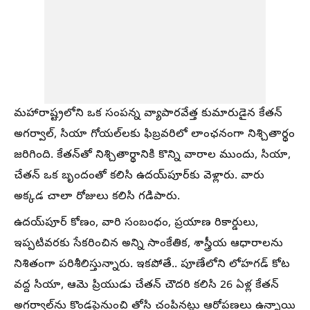
మహారాష్ట్రలోని ఒక సంపన్న వ్యాపారవేత్త కుమారుడైన కేతన్
అగర్వాల్, సియా గోయల్‌లకు ఫిబ్రవరిలో లాంఛనంగా నిశ్చితార్థం
జరిగింది. కేతన్‌తో నిశ్చితార్థానికి కొన్ని వారాల ముందు, సియా,
చేతన్ ఒక బృందంతో కలిసి ఉదయ్‌పూర్‌కు వెళ్లారు. వారు
అక్కడ చాలా రోజులు కలిసి గడిపారు.
ఉదయ్‌పూర్ కోణం, వారి సంబంధం, ప్రయాణ రికార్డులు,
ఇప్పటివరకు సేకరించిన అన్ని సాంకేతిక, శాస్త్రీయ ఆధారాలను
నిశితంగా పరిశీలిస్తున్నారు. ఇకపోతే.. పూణేలోని లోహగడ్ కోట
వద్ద సియా, ఆమె ప్రియుడు చేతన్ చౌదరి కలిసి 26 ఏళ్ల కేతన్
అగర్వాల్‌ను కొండపైనుంచి తోసి చంపినట్లు ఆరోపణలు ఉన్నాయి