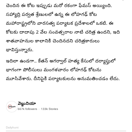
చెందిన ఈ కోట ఇప్పుడు మరో రకంగా ఫేమస్ అయ్యింది.
సహ్యాద్రి పర్వత శ్రేణులలో ఉన్న ఈ లోహగఢ్ కోట
మహారాష్ట్రలోని వారసత్వ పర్యాటక ప్రదేశాలలో ఒకటి. ఈ
కోటకు దాదాపు 2 వేల సంవత్సరాల నాటి చరిత్ర ఉందని, ఇది
శాతవాహనుల కాలానికి చెందినదని చరిత్రకారులు
భావిస్తున్నారు.
ఇదిలా ఉండగా.. కేతన్ అగర్వాల్ హత్య కేసులో దర్యాప్తులో
భాగంగా పోలీసులు మంగళవారం లోహగఢ్ కోటను
మూసివేశారు. దీనిపైకి పర్యాటకులను అనుమతించడం లేదు.
వెబ్దునియా
667k
followers
133k
Stories
Dailyhunt