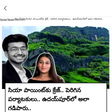
వెబ్దునియా
సియా పాయింట్‌కు క్రేజ్.. పెరిగిన పర్యాటకులు.. ఉదయ్‌పూర్‌లో అలా గడిపారు..
Home
/
News
/
/
సియా పాయింట్‌కు క్రేజ్.. పెరిగిన
పర్యాటకులు.. ఉదయ్‌పూర్‌లో అలా
గడిపారు..