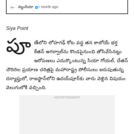
వెబ్దునియా
1 month ago
Siya Point
పూ
ణేలోని లోహగఢ్ కోట వద్ద తన కాబోయే భర్త
కేతన్ అగర్వాల్‌ను కొండపైనుంచి తోసివేసినట్లు
ఆరోపణలు ఎదుర్కొంటున్న సియా గోయల్, చేతన్
చౌదిరిల ప్రయాణ చరిత్రపై మహారాష్ట్ర పోలీసులు జరుపుతున్న
దర్యాప్తులో, రాజస్థాన్‌లోని ఉదయ్‌పూర్‌కు వారు వెళ్లిన విషయం
వెలుగులోకి వచ్చింది.
ADVERTISEMENT