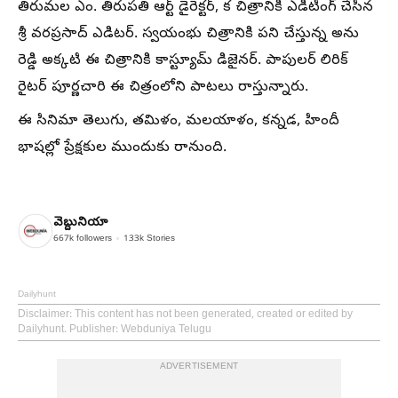
తిరుమల ఎం. తిరుపతి ఆర్ట్ డైరెక్టర్‌, క చిత్రానికి ఎడిటింగ్ చేసిన
శ్రీ వరప్రసాద్ ఎడిటర్‌. స్వయంభు చిత్రానికి పని చేస్తున్న అను
రెడ్డి అక్కటి ఈ చిత్రానికి కాస్ట్యూమ్ డిజైనర్. పాపులర్ లిరిక్
రైటర్ పూర్ణచారి ఈ చిత్రంలోని పాటలు రాస్తున్నారు.
ఈ సినిమా తెలుగు, తమిళం, మలయాళం, కన్నడ, హిందీ
భాషల్లో ప్రేక్షకుల ముందుకు రానుంది.
వెబ్దునియా
667k
followers
133k
Stories
Dailyhunt
Disclaimer
: This content has not been generated, created or edited by
Dailyhunt. Publisher: Webduniya Telugu
ADVERTISEMENT