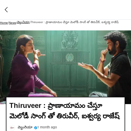
వెబ్దునియా
Thiruveer : ప్రాణాయామం చేస్తూ మెలోడీ సాంగ్ తో తిరువీర్, ఐశ్వర్య రాజేష్
Home
/
News
/
/
Thiruveer : ప్రాణాయామం చేస్తూ
మెలోడీ సాంగ్ తో తిరువీర్, ఐశ్వర్య రాజేష్
వెబ్దునియా
1 month ago