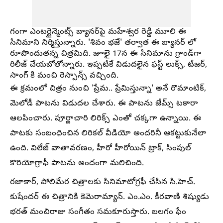
గంగా ఎంటర్టైన్మెంట్స్ బ్యానర్‌పై మహేశ్వర రెడ్డి మూలి ఈ
సినిమాని నిర్మిస్తున్నారు. 'శివం భజే' తర్వాత ఈ బ్యానర్ లో
రూపొందుతన్న చిత్రమిది. జూలై 17న ఈ సినిమాను గ్రాండ్‌గా
రిలీజ్ చేయబోతోన్నారు. ఇప్పటికే విడుదలైన ఫస్ట్ లుక్స్, టీజర్,
సాంగ్ కి మంచి రెస్పాన్స్ వచ్చింది.
ఈ క్రమంలో చిత్రం నుంచి 'ప్రేమ.. ప్రేమిస్తున్నా' అనే రొమాంటిక్,
మెలోడీ పాటను విడుదల చేశారు. ఈ పాటను జేమ్స్ టకారా
ఆలపించారు. పూర్ణాచారి లిరిక్స్ ఎంతో చక్కగా ఉన్నాయి. ఈ
పాటకు సంబంధించిన లిరికల్ వీడియో అందరినీ ఆకట్టుకునేలా
ఉంది. విలేజ్ వాతావరణం, హీరో హీరోయిన్ ట్రాక్, సింపుల్
కొరియోగ్రాఫీ పాటను అందంగా మలిచింది.
రజాకార్, పోలిమేర చిత్రాలకు సినిమాటోగ్రఫీ చేసిన సి.హెచ్.
కుషేందర్ ఈ చిత్రానికి కెమెరామ్యాన్. ఎం.ఎం. కీరవాణి శిష్యుడు
భరత్ మంచిరాజు సంగీతం సమకూరుస్తారు. బలగం ఫేం