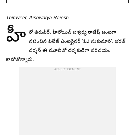
Thiruveer, Aishwarya Rajesh
హీ
రో తిరువీర్, హీరోయిన్ ఐశ్వర్య రాజేష్ జంటగా
నటించిన విలేజ్ ఎంటర్టైనర్ 'ఓ.! సుకుమారి'. భరత్
దర్శన్ ఈ మూవీతో దర్శకుడిగా పరిచయం
కాబోతోన్నారు.
ADVERTISEMENT