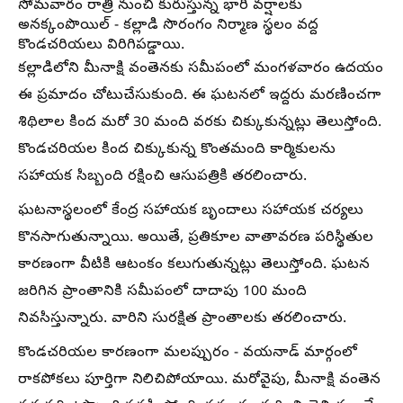
సోమవారం రాత్రి నుంచి కురుస్తున్న భారీ వర్షాలకు
అనక్కంపొయిల్‌ - కల్లాడి సొరంగం నిర్మాణ స్థలం వద్ద
కొండచరియలు విరిగిపడ్డాయి.
కల్లాడిలోని మీనాక్షి వంతెనకు సమీపంలో మంగళవారం ఉదయం
ఈ ప్రమాదం చోటుచేసుకుంది. ఈ ఘటనలో ఇద్దరు మరణించగా
శిథిలాల కింద మరో 30 మంది వరకు చిక్కుకున్నట్లు తెలుస్తోంది.
కొండచరియల కింద చిక్కుకున్న కొంతమంది కార్మికులను
సహాయక సిబ్బంది రక్షించి ఆసుపత్రికి తరలించారు.
ఘటనాస్థలంలో కేంద్ర సహాయక బృందాలు సహాయక చర్యలు
కొనసాగుతున్నాయి. అయితే, ప్రతికూల వాతావరణ పరిస్థితుల
కారణంగా వీటికి ఆటంకం కలుగుతున్నట్లు తెలుస్తోంది. ఘటన
జరిగిన ప్రాంతానికి సమీపంలో దాదాపు 100 మంది
నివసిస్తున్నారు. వారిని సురక్షిత ప్రాంతాలకు తరలించారు.
కొండచరియల కారణంగా మలప్పురం - వయనాడ్‌ మార్గంలో
రాకపోకలు పూర్తిగా నిలిచిపోయాయి. మరోవైపు, మీనాక్షి వంతెన