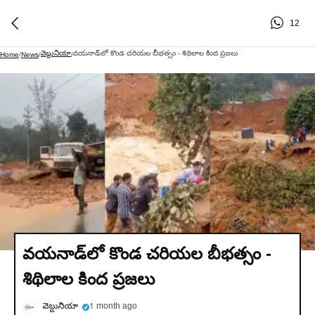
12
వెబ్దునియా
వయనాడ్‌లో కొండ చరియల బీభత్సం - శిథిలాల కింద ప్రజలు
Home
/
News
/
/
వయనాడ్‌లో కొండ చరియల బీభత్సం -
శిథిలాల కింద ప్రజలు
వెబ్దునియా
1 month ago