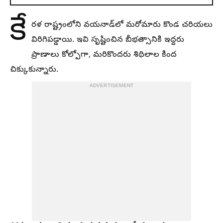
కే
రళ రాష్ట్రంలోని వయనాడ్‍లో మరోమారు కొండ చరియలు
విరిగిపడ్డాయి. ఇవి సృష్టించిన బీభత్సానికి ఇద్దరు
ప్రాణాలు కోల్పోగా, మరికొందరు శిథిలాల కింద
చిక్కుకున్నారు.
ADVERTISEMENT