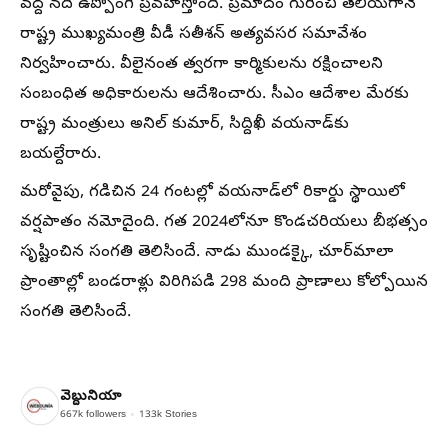
వద్ద నది ఉప్పొంగి ప్రవహిస్తోంది. ప్రమాదం గురించి తెలియగానే
రాష్ట్ర ముఖ్యమంత్రి వీడీ సతీశన్ అత్యవసర సమావేశం
నిర్వహించారు. వీలైనంత త్వరగా కార్మికులను రక్షించాలని
సంబంధిత అధికారులను ఆదేశించారు. సీఎం ఆదేశాల మేరకు
రాష్ట్ర మంత్రులు అనిల్‌ కుమార్‌, సిద్దిఖీ వయనాడ్‌కు
బయల్దేరారు.
మరోవైపు, గడిచిన 24 గంటల్లో వయనాడ్‌లో రికార్డు స్థాయిలో
వర్షపాతం నమోదైంది. గత 2024లోనూ కొండచరియలు బీభత్సం
సృష్టించిన సంగతి తెలిసిందే. నాడు ముండక్కై, చూర్‌మాలా
ప్రాంతాల్లో బండరాళ్లు విరిగిపడి 298 మంది ప్రాణాలు కోల్పోయిన
సంగతి తెలిసిందే.
వెబ్దునియా
667k
followers
133k
Stories