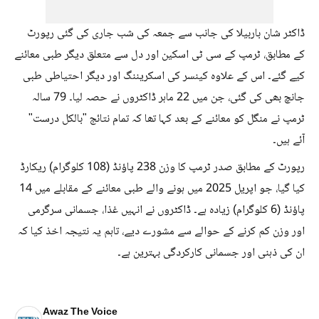
ڈاکٹر شان باربیلا کی جانب سے جمعہ کی شب جاری کی گئی رپورٹ
کے مطابق، ٹرمپ کے سی ٹی اسکین اور دل سے متعلق دیگر طبی معائنے
کیے گئے۔ اس کے علاوہ کینسر کی اسکریننگ اور دیگر احتیاطی طبی
جانچ بھی کی گئی، جن میں 22 ماہر ڈاکٹروں نے حصہ لیا۔ 79 سالہ
ٹرمپ نے منگل کو معائنے کے بعد کہا تھا کہ تمام نتائج "بالکل درست"
آئے ہیں۔
رپورٹ کے مطابق صدر ٹرمپ کا وزن 238 پاؤنڈ (108 کلوگرام) ریکارڈ
کیا گیا، جو اپریل 2025 میں ہونے والے طبی معائنے کے مقابلے میں 14
پاؤنڈ (6 کلوگرام) زیادہ ہے۔ ڈاکٹروں نے انہیں غذا، جسمانی سرگرمی
اور وزن کم کرنے کے حوالے سے مشورے دیے، تاہم یہ نتیجہ اخذ کیا کہ
ان کی ذہنی اور جسمانی کارکردگی بہترین ہے۔
Awaz The Voice