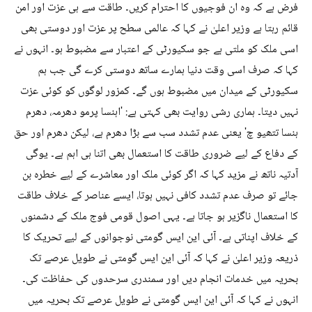
فرض ہے کہ وہ ان فوجیوں کا احترام کریں۔ طاقت سے ہی عزت اور امن
قائم رہتا ہے وزیر اعلیٰ نے کہا کہ عالمی سطح پر عزت اور دوستی بھی
اسی ملک کو ملتی ہے جو سکیورٹی کے اعتبار سے مضبوط ہو۔ انہوں نے
کہا کہ صرف اسی وقت دنیا ہمارے ساتھ دوستی کرے گی جب ہم
سکیورٹی کے میدان میں مضبوط ہوں گے۔ کمزور لوگوں کو کوئی عزت
نہیں دیتا۔ ہماری رشی روایت بھی کہتی ہے: 'اہنسا پرمو دھرمہ، دھرم
ہنسا تتھیو چ' یعنی عدم تشدد سب سے بڑا دھرم ہے، لیکن دھرم اور حق
کے دفاع کے لیے ضروری طاقت کا استعمال بھی اتنا ہی اہم ہے۔ یوگی
آدتیہ ناتھ نے مزید کہا کہ اگر کوئی ملک اور معاشرے کے لیے خطرہ بن
جائے تو صرف عدم تشدد کافی نہیں ہوتا، ایسے عناصر کے خلاف طاقت
کا استعمال ناگزیر ہو جاتا ہے۔ یہی اصول قومی فوج ملک کے دشمنوں
کے خلاف اپناتی ہے۔ آئی این ایس گومتی نوجوانوں کے لیے تحریک کا
ذریعہ وزیر اعلیٰ نے کہا کہ آئی این ایس گومتی نے طویل عرصے تک
بحریہ میں خدمات انجام دیں اور سمندری سرحدوں کی حفاظت کی۔
انہوں نے کہا کہ آئی این ایس گومتی نے طویل عرصے تک بحریہ میں