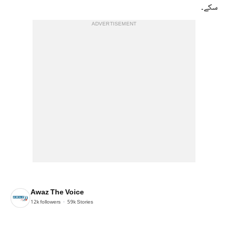
سکے۔
ADVERTISEMENT
Awaz The Voice
12k
followers
59k
Stories