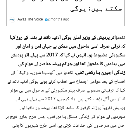
سکتے ہیں: یوگی
Awaz The Voice
2 months ago
اتر پردیش کے وزیر اعلیٰ یوگی آدتیہ ناتھ نے ہفتہ کے روز کہا
لکھنؤ
کہ ترقی صرف اسی ماحول میں ممکن ہے جہاں امن و امان اور
سکیورٹی مضبوط ہو۔ انہوں نے کہا کہ 2017 سے پہلے اتر پردیش
میں بدامنی کا ماحول تھا اور جرائم پیشہ عناصر نے عوام کی
زندگی اجیرن بنا رکھی تھی۔
لکھنؤ میں "نوسینا شوریہ واٹیکا" کے
افتتاح کے بعد عوامی اجتماع سے خطاب کرتے ہوئے یوگی آدتیہ ناتھ نے
کہا کہ ترقیاتی منصوبے صرف بہتر سکیورٹی کے ماحول میں ہی مؤثر
انداز میں آگے بڑھ سکتے ہیں۔ یاد کیجیے، 2017 سے پہلے یہی اتر
پردیش تقریباً روزانہ کرفیو کا سامنا کرتا تھا۔ پیشہ ور مافیا اور
مجرموں نے عوام کی زندگی مشکل بنا دی تھی۔ جس طرح ہماری فوج ہر
حال میں سرحدوں کی حفاظت کرتی ہے، اسی طرح شہریوں کا بھی