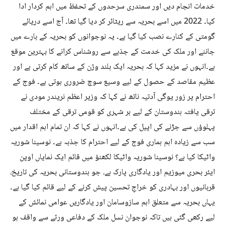
خدمات انجام دیں اور سمندری سرحدوں کے تحفظ میں اہم کردار ادا
کیا۔ 2022 میں اسے بحریہ سے ریٹائر کر دیا گیا تھا۔ آج اسے دریائے
گومتی کے کنارے نصب کیا گیا ہے۔ یہ نوجوانوں کو بحریہ کے بارے میں
جاننے اور ملک کی خدمت کے جذبے سے روشناس کرانے کا بہترین موقع
ہے۔انہوں نے مزید کہا کہ بحریہ ایک بلند وژن کے ساتھ کام کرتی ہے اور
عظیم مقاصد کے حصول کے لیے وسیع سوچ ضروری ہوتی ہے۔ فوج کے
احترام پر زور یوگی آدتیہ ناتھ نے کہا کہ وزیر اعظم نریندر مودی نے
ترقی یافتہ ہندوستان کے لیے ہر شہری کو قومی ترقی کے مختلف
پہلوؤں سے جڑنے کی اپیل کی ہے۔انہوں نے کہا کہ ان تمام اہم اقدار میں
سب سے زیادہ اہم ہماری فوج کے لیے احترام کا جذبہ ہے۔ نوسینا شوریہ
واٹیکا کیا ہے؟ نوسینا شوریہ واٹیکا لکھنؤ میں قائم ایک نمایاں اوپن
ایئر بحری میوزیم اور یادگاری پارک ہے، جو ہندوستانی بحریہ کی تاریخ،
قربانیوں اور بہادری کو خراجِ تحسین پیش کرنے کے لیے قائم کیا گیا ہے۔
یہاں بحریہ سے متعلق اہم سازوسامان اور یادگاریں عوامی نمائش کے
لیے رکھی گئی ہیں تاکہ نوجوان نسل ملک کے دفاعی ورثے سے واقف ہو