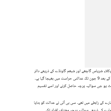
ت کی درخواست وکلاء شریاس گاچھے اور شبھم گاونڈے کے ذریعے دائر
کی گئی ہے۔ منیشا واگھمارے کو نیٹ یو جی پرچہ لیک کیس میں تفتیش کے بعد 9 جون تک عدالتی حراست میں بھیجا گیا ہے۔
 نیٹ یو جی سوالیہ پرچہ حاصل کرنے اور اسے تقسیم
رے کے رابطے میں تھے۔ سی بی آئی نے عدالت کو بتایا
گھمارے کے ذریعے سوالیہ پرچہ مختلف افراد تک