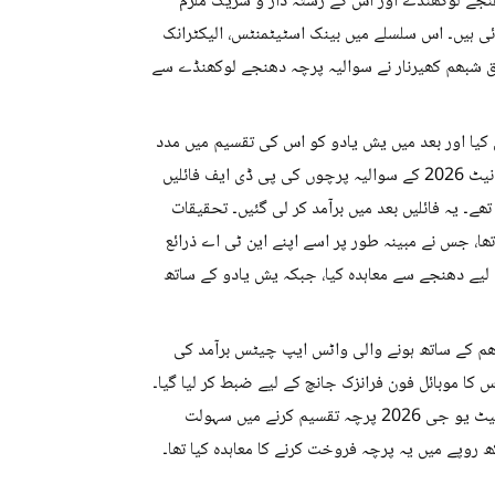
نجے لوکھنڈے اور اس کے رشتہ دار و شریک ملزم
 ٹرانزیکشنز سامنے آئی ہیں۔ اس سلسلے میں بینک اسٹیٹمنٹس، الیکٹرانک
ابق شبھم کھیرنار نے سوالیہ پرچہ دھنجے لوکھنڈے سے
 کیا اور بعد میں یش یادو کو اس کی تقسیم میں مدد
فراہم کی۔ اسی سلسلے میں 29 اپریل کو یش یادو کو ٹیلیگرام کے ذریعے نیٹ 2026 کے سوالیہ پرچوں کی پی ڈی ایف فائلیں
۔ یہ فائلیں بعد میں برآمد کر لی گئیں۔ تحقیقات
صل کیا تھا، جس نے مبینہ طور پر اسے اپنے این ٹی اے ذرائع
لیے دھنجے سے معاہدہ کیا، جبکہ یش یادو کے ساتھ
بھم کے ساتھ ہونے والی واٹس ایپ چیٹس برآمد کی
کا موبائل فون فرانزک جانچ کے لیے ضبط کر لیا گیا۔
مزید تحقیقات سے معلوم ہوا کہ شبھم کھیرنار نے یش یادو کو لیک شدہ نیٹ یو جی 2026 پرچہ تقسیم کرنے میں سہولت