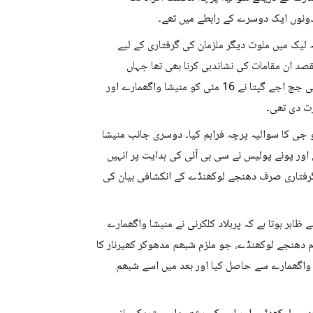
 دونوں ایک دوسرے کے رابطے میں تھے۔
ہ لیک میں ملوث دیگر ملزمان کی گرفتاری کے لیے
د ان مقامات کی نشاندہی کرنا بھی تھا جہاں
مخصوص امیدواروں کو امتحان سے قبل سوالات فراہم کیے گئے۔ خصوصی جج اجے گپتا نے 16 مئی کو منیشا واگھمارے اور
 جی کا سوالیہ پرچہ فراہم کیا۔ دوسری جانب منیشا
اور پونے پولیس نے سی بی آئی کی ہدایت پر انہیں
 گرفتاری صرف دھنجے لوکھنڈے کے انکشافی بیان کی
اہر ہوتا ہے کہ پرہلاد کلکرنی نے منیشا واگھمارے
م دھنجے لوکھنڈے، جو ملزم شبھم مدھوکر کھیرنار کا
کی رہائشی منیشا واگھمارے سے حاصل کیا اور بعد میں اسے شبھم