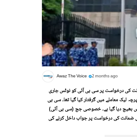
Awaz The Voice
2 months ago
ضمانت کی درخواست پر سی بی آئی کو نوٹس جاری
تے ہوئے جواب طلب کر لیا۔ منیشا واگھمارے کو نیٹ یو جی 2026 پرچہ لیک معاملے میں گرفتار کیا گیا تھا۔ سی بی
ست میں بھیج دیا گیا ہے۔ خصوصی جج (سی بی آئی)
کی ضمانت کی درخواست پر جواب داخل کرنے کی