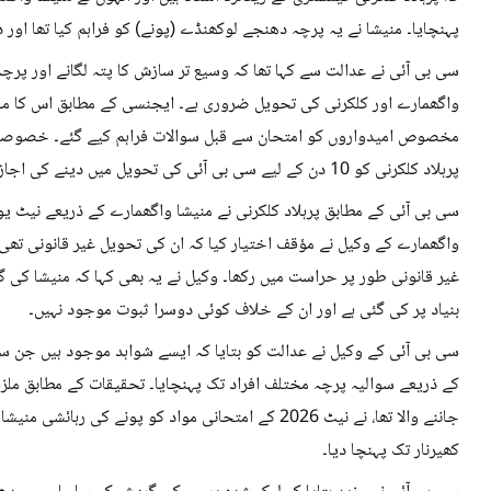
پہنچایا۔ منیشا نے یہ پرچہ دھنجے لوکھنڈے (پونے) کو فراہم کیا تھا اور
سی بی آئی نے عدالت سے کہا تھا کہ وسیع تر سازش کا پتہ لگانے اور پرچ
واگھمارے اور کلکرنی کی تحویل ضروری ہے۔ ایجنسی کے مطابق اس کا مقص
پرہلاد کلکرنی کو 10 دن کے لیے سی بی آئی کی تحویل میں دینے کی اجازت دی تھی۔
سی بی آئی کے مطابق پرہلاد کلکرنی نے منیشا واگھمارے کے ذریعے نیٹ یو
واگھمارے کے وکیل نے مؤقف اختیار کیا کہ ان کی تحویل غیر قانونی تھی 
غیر قانونی طور پر حراست میں رکھا۔ وکیل نے یہ بھی کہا کہ منیشا کی
بنیاد پر کی گئی ہے اور ان کے خلاف کوئی دوسرا ثبوت موجود نہیں۔
سی بی آئی کے وکیل نے عدالت کو بتایا کہ ایسے شواہد موجود ہیں جن سے ظ
کے ذریعے سوالیہ پرچہ مختلف افراد تک پہنچایا۔ تحقیقات کے مطابق ملز
جاننے والا تھا، نے نیٹ 2026 کے امتحانی مواد کو پونے 
کھیرنار تک پہنچا دیا۔