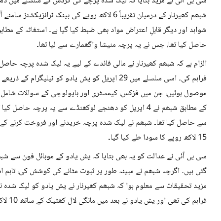
سی بی آئی نے مزید بتایا کہ لیک شدہ پرچے کی گردش کے سلسلے میں دھ
شبھم کھیرنار کے درمیان تقریباً 6 لاکھ روپے کی بینک
شواہد اور دیگر قابلِ اعتراض مواد بھی ضبط کیا گیا ہے۔ استغاثہ کے مط
حاصل کیا تھا، جس نے یہ پرچہ منیشا واگھمارے سے لیا تھا۔
الزام ہے کہ شبھم کھیرنار نے مالی فائدے کے لیے یہ لیک شدہ پرچہ حاصل
موصول ہوئیں، جن میں فزکس، کیمسٹری اور بایولوجی کے سوالات شامل تھے
کے مطابق شبھم نے 4 اپریل کو دھنجے لوکھنڈے سے یہ پرچہ حا
سے حاصل کیا تھا۔ شبھم نے لیک شدہ پرچہ خریدنے اور فروخت کرنے کے 
15 لاکھ روپے کا سودا طے کیا گیا۔
سی بی آئی نے عدالت کو یہ بھی بتایا کہ یش یادو کے موبائل فون سے ش
گئی ہیں۔ اگرچہ شبھم نے مبینہ طور پر ثبوت مٹانے کی کوشش کی، تاہم اس 
فراہم کی تھی اور یش یادو نے بعد میں مانگی لال کھٹیک کے ساتھ 10 لاکھ روپے میں یہ پرچہ فروخت کرنے کا معاہدہ کیا تھا۔