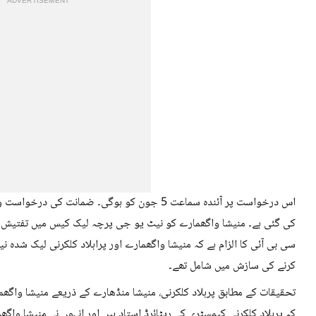
ADVERTISEMENT
اس درخواست پر آئندہ سماعت 5 جون کو ہوگی۔ ضمان
سی بی آئی کا الزام ہے کہ منیشا واگھمارے اور پراہلاد کلکرنی لیک شدہ
کرنے کی سازش میں شامل تھے۔
تحقیقات کے مطابق پرہلاد کلکرنی، منیشا منڈھارے کے ذریعے منیشا واگھما
کہ پرہلاد کلکرنی کیمسٹری کے ریٹائرڈ استاد ہیں اور انہوں نے منیشا وا