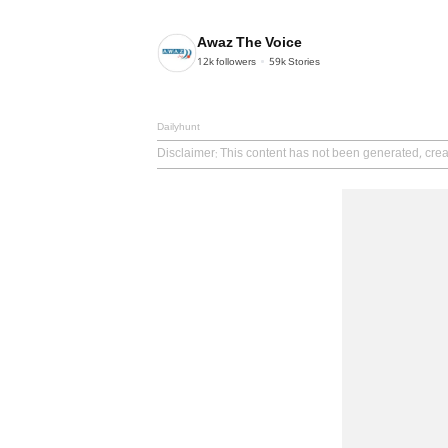
Awaz The Voice
12k
followers
59k
Stories
Dailyhunt
Disclaimer
: This content has not been generated, cre