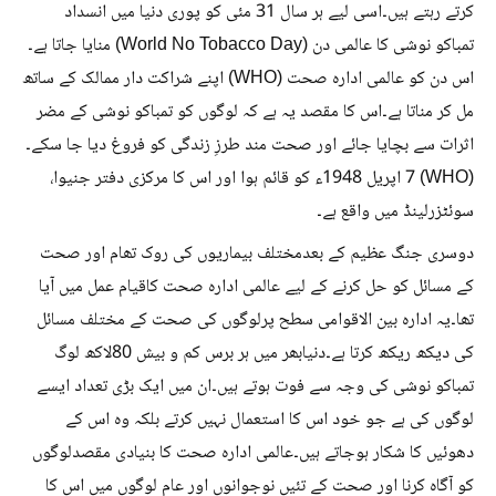
کرتے رہتے ہیں۔اسی لیے ہر سال 31 مئی کو پوری دنیا میں انسداد
تمباکو نوشی کا عالمی دن (World No Tobacco Day) منایا جاتا ہے۔
اس دن کو عالمی ادارہ صحت (WHO) اپنے شراکت دار ممالک کے ساتھ
مل کر مناتا ہے۔اس کا مقصد یہ ہے کہ لوگوں کو تمباکو نوشی کے مضر
اثرات سے بچایا جائے اور صحت مند طرزِ زندگی کو فروغ دیا جا سکے۔
(WHO) 7 اپریل 1948ء کو قائم ہوا اور اس کا مرکزی دفتر جنیوا،
سوئٹزرلینڈ میں واقع ہے۔
دوسری جنگ عظیم کے بعدمختلف بیماریوں کی روک تھام اور صحت
کے مسائل کو حل کرنے کے لیے عالمی ادارہ صحت کاقیام عمل میں آیا
تھا۔یہ ادارہ بین الاقوامی سطح پرلوگوں کی صحت کے مختلف مسائل
کی دیکھ ریکھ کرتا ہے۔دنیابھر میں ہر برس کم و بیش 80لاکھ لوگ
تمباکو نوشی کی وجہ سے فوت ہوتے ہیں۔ان میں ایک بڑی تعداد ایسے
لوگوں کی ہے جو خود اس کا استعمال نہیں کرتے بلکہ وہ اس کے
دھوئیں کا شکار ہوجاتے ہیں۔عالمی ادارہ صحت کا بنیادی مقصدلوگوں
کو آگاہ کرنا اور صحت کے تئیں نوجوانوں اور عام لوگوں میں اس کا