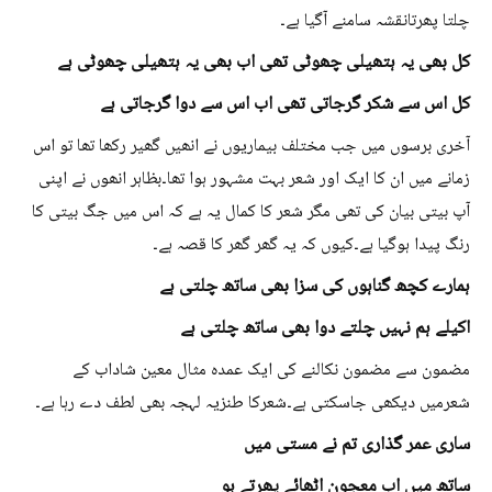
چلتا پھرتانقشہ سامنے آگیا ہے۔
کل بھی یہ ہتھیلی چھوٹی تھی اب بھی یہ ہتھیلی چھوٹی ہے
کل اس سے شکر گرجاتی تھی اب اس سے دوا گرجاتی ہے
آخری برسوں میں جب مختلف بیماریوں نے انھیں گھیر رکھا تھا تو اس
زمانے میں ان کا ایک اور شعر بہت مشہور ہوا تھا۔بظاہر انھوں نے اپنی
آپ بیتی بیان کی تھی مگر شعر کا کمال یہ ہے کہ اس میں جگ بیتی کا
رنگ پیدا ہوگیا ہے۔کیوں کہ یہ گھر گھر کا قصہ ہے۔
ہمارے کچھ گناہوں کی سزا بھی ساتھ چلتی ہے
اکیلے ہم نہیں چلتے دوا بھی ساتھ چلتی ہے
مضمون سے مضمون نکالنے کی ایک عمدہ مثال معین شاداب کے
شعرمیں دیکھی جاسکتی ہے۔شعرکا طنزیہ لہجہ بھی لطف دے رہا ہے۔
ساری عمر گذاری تم نے مستی میں
ساتھ میں اب معجون اٹھائے پھرتے ہو