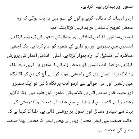
شعور اور بیداری پیدا کرناہے۔
اردو ادبیات کا مطالعہ کرنے والوں کے علم میں یہ بات ہوگی کہ وہ
محض تفریح کاسامان فراہم نہیں کرتا بلکہ ادب
انسانی،سماجی،ثقافتی،اخلاقی اور جمالیاتی شعور کی تہذیب کرتا ہے۔
انسانوں میں ہمدردی اور رواداری کے شعور کو عام کرتا ہے۔ایک اچھے
معاشرہ کی تشکیل کی راہ ہموار کرتا ہے۔ اعلی اخلاقی اقدار کی پرورش
کرتا ہے۔دراصل ادب انسان کو محض زندگی کا شعور ہی نہیں دیتا بلکہ
وہ ایک بہتر انسان بننے کی راہ بھی ہموار کرتا ہے۔آج کے دن کو اگرنگاہ
میں رکھیں اور اس حوالے سے اردو ادب پر نگاہ ڈالیں تو ایک تعمیری
اور مثبت قدر سامنے آتی ہے۔کلاسیکی شاعری اور طب میں ایک ناگزیر
رشتہ رہا ہے۔قصیدوں اور غزلوں میں شعرا نے صحت و تندرستی کے
بہت سے بنیادی مسائل اور اصول پر روشنی ڈالی ہے۔اطبا کا کہنا ہے کہ
حالت صحت میں نبض معتدل رہتی ہے۔یعنی نبض کا معتدل ہونا صحت
مندی کی علامت ہے۔