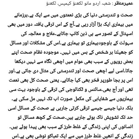
عمیر
منظر
: شعبہ اردو مانو لکھنؤ کیمپس، لکھنؤ
صحت و تندرستی دنیا کی بڑی نعمتوں میں سے ایک ہے۔ہرزمانے
میں بیماری ایک بڑا آزار رہی ہے۔آج کے اس ترقی یافتہ دور میں بھی
اسپتال کے تصور سے ہی ذہن کانپ جاتاہے۔علاج و معالجہ کی
سہولت کے باوجودبیماری تو بیماری ہے۔اس کی مشکلات اور مسائل
کو جھیلنا ہر شخص کے بس میں نہیں۔ موجودہ نظام صحت اپنے
بعض رویوں کے سبب بھی عوام میں اچھی نگاہ سے نہیں دیکھا
جاتا۔اسی لیے اچھی صحت اور تندرستی کی مثال دی جاتی ہے۔اور
اس پر بجا طورپر فخر بھی کیا جاتاہے۔ یعنی صحت کل بھی نعمت
تھی اور آج بھی۔سائنس و ٹکنالوجی کی ترقی کے باوجود بہت سی
بیماریوں سے شفایابی کی مکمل صورت اب تک نہیں مل سکی ہے۔
بلکہ دنیا جیسے جیسے ترقی کرتی جارہی ہے صحت کے مسائل اسی
حد تک تشویش ناک ہوتے جارہے ہیں۔صحت کے کچھ مسائل تو
انسانوں کی اپنی زندگی کے غلط طرز کے سبب بھی پیدا ہوئے ہیں۔
زندگی کے انھیں غلط طرز میں سے ایک تمباکو نوشی بھی ہے۔اس