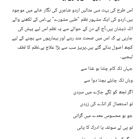
اس طرح کی بہت سی مثالیں اردو شاعری کی نگار خانے میں موجود
ہیں۔اردو کی ایک مشہور نظم "طبی مشورے" ہے۔اس کے لکھنے والے
اللہ ذیشان ہیں۔آج کے دن کے حوالے سے یہ نظم اس لیے پیش کی
جارہی ہے کہ اس میں صحت مند رہنے اور بیماریوں سے بچنے کے لیے
کچھ اصول بتائے گئے ہیں۔پرہیز سب سے بڑا علاج ہے۔نظم کا لطف
لیجیے۔
جہاں تک کام چلتا ہو غذا سے
وہاں تک چاہئے بچنا دوا سے
اگر تجھ کو لگے جاڑے میں سردی
تو استعمال کر انڈے کی زردی
جو ہو محسوس معدے میں گرانی
تو پی لے سونف یا ادرک کا پانی