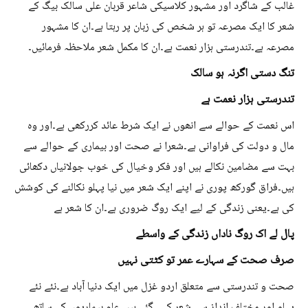
غالب کے شاگرد اور مشہور کلاسیکی شاعر قربان علی سالک بیگ کے
شعر کا ایک مصرعہ تو ہر شخص کی زبان پر رہتا ہے۔ان کا مشہور
مصرعہ ہے۔تندرستی ہزار نعمت ہے۔ان کا مکمل شعر ملاحظہ فرمائیں۔
تنگ دستی اگرنہ ہو سالک
تندرستی ہزار نعمت ہے
اس نعمت کے حوالے سے انھوں نے ایک شرط عائد کررکھی ہے۔اور وہ
مال و دولت کی فراوانی ہے۔شعرا نے صحت اور بیماری کے حوالے سے
بہت سے مضامین نکالے ہیں اور فکر وخیال کی خوب جولانیاں دکھائی
ہیں۔فراق گورکھ پوری نے اپنے ایک شعر میں نیا پہلو نکالنے کی کوشش
کی ہے۔یعنی زندگی کے لیے ایک روگ ضروری ہے۔ان کا شعر ہے
پال لے اک روگ ناداں زندگی کے واسطے
صرف صحت کے سہارے عمر تو کٹتی نہیں
صحت و تندرستی سے متعلق اردو غزل میں ایک دنیا آباد ہے۔نئے نئے
پہلو اور مختلف انداز سے شعر کہے گئے ہیں۔عام بیماریوں کے ساتھ