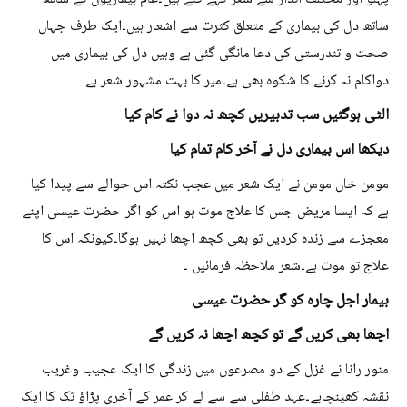
ساتھ دل کی بیماری کے متعلق کثرت سے اشعار ہیں۔ایک طرف جہاں
صحت و تندرستی کی دعا مانگی گئی ہے وہیں دل کی بیماری میں
دواکام نہ کرنے کا شکوہ بھی ہے۔میر کا بہت مشہور شعر ہے
الٹی ہوگئیں سب تدبیریں کچھ نہ دوا نے کام کیا
دیکھا اس بیماری دل نے آخر کام تمام کیا
مومن خاں مومن نے ایک شعر میں عجب نکتہ اس حوالے سے پیدا کیا
ہے کہ ایسا مریض جس کا علاج موت ہو اس کو اگر حضرت عیسی اپنے
معجزے سے زندہ کردیں تو بھی کچھ اچھا نہیں ہوگا۔کیونکہ اس کا
علاج تو موت ہے۔شعر ملاحظہ فرمائیں ۔
بیمار اجل چارہ کو گر حضرت عیسی
اچھا بھی کریں گے تو کچھ اچھا نہ کریں گے
منور رانا نے غزل کے دو مصرعوں میں زندگی کا ایک عجیب وغریب
نقشہ کھینچاہے۔عہد طفلی سے سے لے کر عمر کے آخری پڑاؤ تک کا ایک