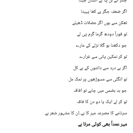
جگر کے بل پہ ہے انسان جیتا
اگر ضعف جگر ہے کھا پپیتا
تھکن سے ہوں اگر عضلات ڈھیلے
تو فوراً دودھ گرما گرم پی لے
جو دکھتا ہو گلا نزلے کے مارے
تو کر نمکین پانی سے غرارے
اگر ہے درد سے دانتوں کے بے کل
تو انگلی سے مسوڑھوں پر نمک مل
جو بد ہضمی میں چاہے تو افاقہ
تو کر لے ایک یا دو دن کا فاقہ
سرنامے کا مصرعہ میر کا ہے۔ان کا مشہور شعر ہے
میر عمداً بھی کوئی مرتا ہے