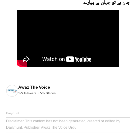
جان ہے تو جہان ہے پیارے
Awaz The Voice
12k
followers
59k
Stories
Dailyhunt
Disclaimer
: This content has not been generated, created or edited by
Dailyhunt. Publisher: Awaz The Voice Urdu