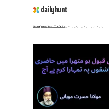
اردو شاعری میں شری کرشن بھگتی
/
Awaz The Voice
/
News
/
Home