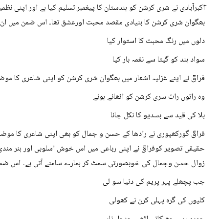
ؔاکبرآبادی نے شری کرشن کو ہندستان کا پیغمبر تسلیم کیا ہے اور اپنی نظم
بھگوان شری کرشن کا بنیادی مقصد محبت اورعشق تھا۔ اس ضمن میں ان کا
دلوں میں رنگ محبت کا استوار کیا
سواد ہند کو گیتا سے نغمہ بار کیا
فراقؔ نے اپنے غزلیہ اشعار میں بھگوان شری کرشن کو اپنی شاعری کا موضوع
وہ راتوں رات سری کرشن کو اٹھائے ہوئے
بلا کی قید سے بسدیو کا نکل جانا
فراقؔ گورکھپوری نے رادھا کے حسن و جمال کو بھی اپنی شاعری کا موضوع
حقیقی تصویر کوفراقؔ نے اپنی رباعی میں اس خوش اسلوبی اور ہنر مند
زوال حسن وجمال کی خوبصورتی سمٹ کر ہمارے سامنے آتی ہے۔ اس ضمن م
جب پچھلے پہر پریم کی دنیا سو لی
کلیوں کی گرہ پہلی کرن نے کھولی