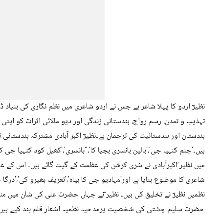
نظیرؔ اردو کا پہلا شاعر ہے جس نے اردو شاعری میں نظم نگاری کی بنیاد 
تہذیب و تمدن، رسم رواج، ہندستانی زندگی اور دیو مالائی اثرات کو اپ
ہندستان اور ہندستانیت کی ترجمان ہے۔نظیرؔ اکبر آبادی مشترکہ ہندستان
ہیں۔'جنم کنہیا جی'،'بالپن بانسری بجیا کا'،''بانسری'،'کھیل کود کنہیا جی کا
میں نظیر ؔاکبرآبادی نے شری کرشن کی عظمت کے گیت گائے ہیں۔ اس کے علا
شاعری کا موضوع بنایا ہے اور'مہادیو جی کا بیاہ'،'تعریف بھیرو کی'،'درگا
نظمیں نظیرؔ نے تخلیق کی ہیں۔ نظیر ؔنے جہاں حضرت علی کی شان میں منقب
حضرت سلیم چشتی کی شخصیت پرمدحیہ نظمیہ اشعار قلم بند کیے ہیں تو