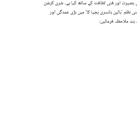
ی بصیرت اور فنی لطافت کے ساتھ کیا ہے۔ شری کرشن
نظم 'بالپن بانسری بجیا کا' میں بڑی عمدگی اور
ند ملاحظہ فرمائیں: