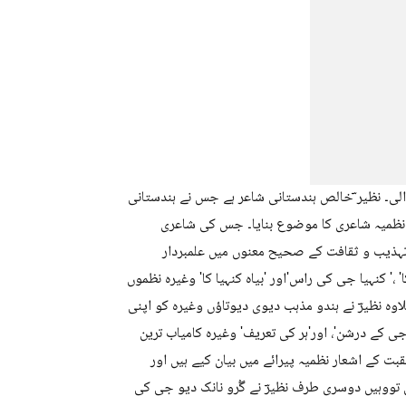
ڈالی۔ نظیر ؔخالص ہندستانی شاعر ہے جس نے ہندستانی
نی نظمیہ شاعری کا موضوع بنایا۔ جس کی شاعری
ی تہذیب و ثقافت کے صحیح معنوں میں علمبردار
' ،' کنہیا جی کی راس'اور 'بیاہ کنہیا کا' وغیرہ نظموں
وہ نظیرؔ نے ہندو مذہب دیوی دیوتاؤں وغیرہ کو اپنی
 جی کے درشن'، اور'ہر کی تعریف' وغیرہ کامیاب ترین
ت کے اشعار نظمیہ پیرائے میں بیان کیے ہیں اور
وہیں دوسری طرف نظیرؔ نے گُرو نانک دیو جی کی