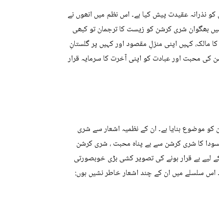
و نذرانہ عقیدت پیش کیا ہے۔ اس نظم میں انھوں نے
میں بھگوان شری کرشن کو زیست کا ترجمان تو کبھی
 کا مالک، کہیں اپنی منزلِ مقصود اور کہیں پر گلستانِ
ن کی محبت اور عبادت کو اپنی آخرت کا سرمایہ قرار
 کو موضوع بنایا ہے۔ ان کے نظمیہ اشعار سے شری
جسودا کا شری کرشن سے بے پناہ محبت ، شری کرشن
کے لیے بے قرار ہونے کی تصویر کشی بڑی خوبصورتی
۔ اس سلسلے میں ان کے چند اشعار خاطر نشیں ہوں: