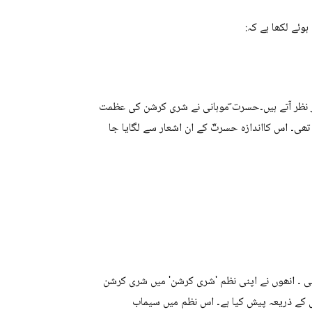
ئے لکھا ہے کہ:
ظر آتے ہیں۔حسرت ؔموہانی نے شری کرشن کی عظمت
ی۔ اس کااندازہ حسرتؔ کے ان اشعار سے لگایا جا
ی ۔ انھوں نے اپنی نظم 'شری کرشن' میں شری کرشن
 کے ذریعہ پیش کیا ہے۔ اس نظم میں سیماب