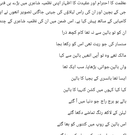
عظمت کا احترام اور عقیدت کا اظہار اپنی نظمیہ شاعری میں بڑے ہی فن
جی کے بچپن اور ان کی راس لیلاؤں کی جیتی جاگتی تصویر انھوں نے اپنی 
کامیابی کے ساتھ پیش کیا ہے۔ اس ضمن میں ان کی نظمیہ شاعری کے چند ب
ان کو تو بالپن سے نہ تھا کام کچھ ذرا
سنسار کی جو ریت تھی اس کو رکھا بجا
مالک تھے وہ تو آپی انھیں بالپن سے کیا
واں بالپن،جوانی، بڑھاپا، سب ایک تھا
ایسا تھا بانسری کے بجیا کا بالپن
کیا کیا کہوں میں کشن کنہیا کا بالپن
بالے ہو برج راج جو دنیا میں آ گئے
لیلیٰ کے لاکھ رنگ تماشے دکھا گئے
اس بالپن کے روپ میں کتنوں کو بھا گئے