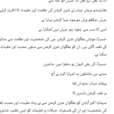
اک یہ بھی لہر تھی کہ جہاں کو جتا گئے
بھارتیندو ہریش چندر نے شری کرشن کی عظمت اور عقیدت کا اظہار کرتے ہو
جہاں دیکھو وہاں موجود میرا کرشن پیارا ہے
اسی کا سب سے جلوہ جو جہاں میں آشکارا ہے
حسرتؔ موہانی بھگوان شری کرشن جی کی شخصیت اور عظمت سے متاثر ن
کے نغمہ گائے ہیں۔ ان کو بھگوان شری کرشن سے سچّی محبت اور عقیدت تھ
سکتا ہے:
حسرتؔ کی بھی قبول ہو متھرا میں حاضری
سنتے ہیں عاشقوں پہ تمہارا کرم ہے آج
پیغام حیات جاوداں تھا
ہر نغمہ کرشن بانسری کا
سیمابؔ اکبر آبادی کو بھگوان شری کرشن سے بے پناہ عقیدت اور محبت تھ
کی شخصیت اور ان کے فلسفیانہ خیالات و تعلیمات کو اپنی نظمیہ شاعری