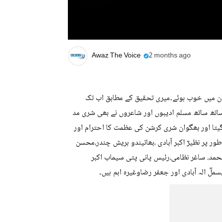
Awaz The Voice
2 months ago
بان میں خوب ہوئے۔میری تحقیق کے مطابق اب تک
ے ساتھ ساتھ مسلم ادیبوں اور شاعروں نے بھی شری مد
یتا اور بھگوان شری کرشن کی عظمت کا احترام اور
 پر نظیرؔ اکبر آبادی ،بھاتیندو ہریش چندر،محسن
مد، ساغر نظامی،رئیس پانی پتی سیماب اکبر
سملؔ الہ آبادی اور جعفر رضاوغیرہ اہم ہیں۔