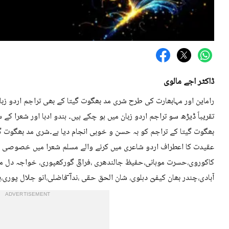
ڈاکٹر اجے مالوی
راماین اور مہابھارت کی طرح شری مد بھگوت گیتا کے بھی تراجم اردو ز
تقریباً ڈیڑھ سو تراجم اردو زبان میں ہو چکے ہیں۔ ہندو ادبا اور شعرا ک
بھگوت گیتا کے تراجم کو بہ حسن و خوبی انجام دیا ہے۔شری مد بھگوت گ
عقیدت کا اعطراف اردو شاعری میں کرنے والے مسلم شعرا میں خصوصی طور
کاکوروی،حسرت موہانی،حفیظ جالندھری ،فراقؔ گورکھپوری، خواجہ دل مح
آبادی،چندر بھان کیفیؔ دہلوی، شان الحق حقی ،نداؔ ؔفاضلی،انو جلال پوری،ب
ADVERTISEMENT