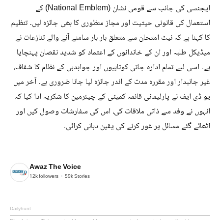
ایجنسی کی جانب سے قومی نشان (National Emblem) کے
استعمال کی قانونی حیثیت اور مجاز منظوری کا بھی جائزہ لیں۔ تنظیم
کا کہنا ہے کہ نیٹ امتحان سے متعلق بار بار سامنے آنے والے تنازعات نے
میڈیکل طلبہ اور ان کے خاندانوں کے اعتماد کو شدید نقصان پہنچایا
ہے۔ اسی لیے تمام ادارہ جاتی کوتاہیوں اور جوابدہی کے نظام کا شفاف،
غیر جانبدار اور مقررہ مدت کے اندر جائزہ لیا جانا ضروری ہے۔ آخر میں
یو ڈی ایف نے پارلیمانی قائمہ کمیٹی کے چیئرمین کا شکریہ ادا کیا کہ
انہوں نے وفد سے ذاتی ملاقات کی، اس کی سفارشات وصول کیں اور
اٹھائے گئے مسائل پر غور کرنے کی یقین دہانی کرائی۔
Awaz The Voice
12k
followers
59k
Stories
Dailyhunt