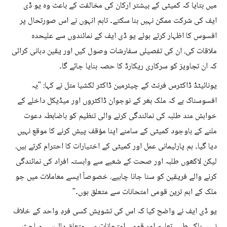
میں بتایا کہ کمیٹی کے بیشتر ارکان کی مخالفت کے باعث وہ یو ڈی
ایف کی شرکت ممکن نہیں بنا سکتے۔ تاہم انہوں نے اس صورتحال پر
افسوس کا اظہار کرتے ہوئے یو ڈی ایف کے نمائندوں سے علیحدہ
ملاقات کی، ان کی تفصیلی سفارشات وصول کیں اور یقین دہانی کرائی
کہ ان تجاویز کو سرکاری ریکارڈ کا حصہ بنایا جائے گا۔
یونائیٹڈ ڈاکٹرس فرنٹ کے چیئرمین ڈاکٹر لکشیا متل نے کہا: "یہ
افسوسناک ہے کہ ملک بھر کے نوجوان ڈاکٹروں اور میڈیکل داخلے کے
خواہش مند طلبہ کی نمائندگی کرنے والی تنظیم کو باضابطہ دعوت
ملنے کے باوجود کمیٹی کے سامنے اپنا مؤقف پیش کرنے کا موقع نہیں
دیا گیا۔ ہم پارلیمانی عمل اور کمیٹی کے اختیارات کا احترام کرتے ہیں،
لیکن لاکھوں طلبہ اور صحت کے شعبے سے وابستہ افراد کی نمائندگی
کرنے والے فریقین کو سنا جانا چاہیے، خصوصاً ایسے معاملات میں جو
ملک کے اہم ترین قومی امتحانات سے متعلق ہوں۔"
یو ڈی ایف نے واضح کیا کہ اس کی تشویش کسی فردِ واحد کے خلاف
نہیں بلکہ طبی تعلیم اور قومی امتحانات سے متعلق پالیسی مباحث