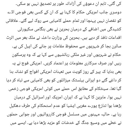
کی گئی۔ تاہم ان دعوؤں کی آزادانہ طور پر تصدیق نہیں ہو سکی۔
دوسری جانب امریکی حکام کا کہنا ہے کہ ان کے کسی بھی فوجی اڈے
کو نقصان نہیں پہنچا اور تمام حملے کامیابی سے روک لیے گئے۔ علاقائی
کشیدگی میں اضافے کے درمیان بحرین نے بھی ہنگامی سکیورٹی
اقدامات نافذ کر دیے ہیں۔ بحرین کی وزارتِ داخلہ نے ملک بھر میں الرٹ
سائرن بجا کر شہریوں سے محفوظ مقامات پر جانے کی اپیل کی ہے۔
حکام نے شہریوں اور غیر ملکی رہائشیوں سے کہا ہے کہ وہ پرسکون
رہیں اور صرف سرکاری معلومات پر اعتماد کریں۔ امریکی فوج نے یہ
بھی بتایا کہ پیر کے روز کویت میں تعینات امریکی افواج کو نشانہ بنا
کر داغے گئے دو ایرانی بیلسٹک میزائلوں کو بھی کامیابی سے تباہ کر دیا
گیا تھا۔ سینٹکام کے مطابق اس حملے میں کوئی امریکی فوجی زخمی
نہیں ہوا۔ ماہرین کا کہنا ہے کہ ایران، امریکہ اور اسرائیل کے درمیان
بڑھتا ہوا تنازع پورے مغربی ایشیا کو عدم استحکام کی طرف دھکیل
رہا ہے۔ حالیہ مہینوں میں مسلسل فوجی کارروائیوں اور جوابی حملوں
نے خطے میں وسیع جنگ کے خدشات کو مزید بڑھا دیا ہے۔ ایسے میں