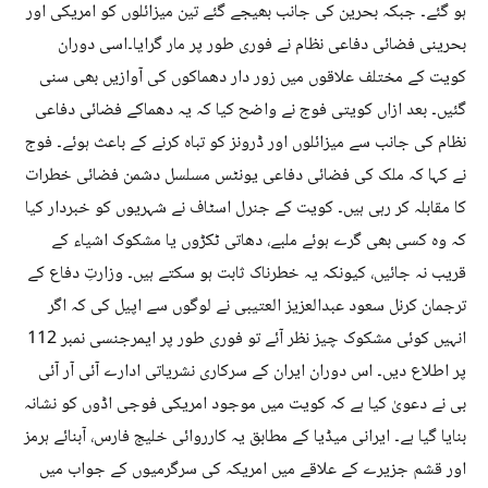
ہو گئے۔ جبکہ بحرین کی جانب بھیجے گئے تین میزائلوں کو امریکی اور
بحرینی فضائی دفاعی نظام نے فوری طور پر مار گرایا۔اسی دوران
کویت کے مختلف علاقوں میں زور دار دھماکوں کی آوازیں بھی سنی
گئیں۔ بعد ازاں کویتی فوج نے واضح کیا کہ یہ دھماکے فضائی دفاعی
نظام کی جانب سے میزائلوں اور ڈرونز کو تباہ کرنے کے باعث ہوئے۔ فوج
نے کہا کہ ملک کی فضائی دفاعی یونٹس مسلسل دشمن فضائی خطرات
کا مقابلہ کر رہی ہیں۔ کویت کے جنرل اسٹاف نے شہریوں کو خبردار کیا
کہ وہ کسی بھی گرے ہوئے ملبے، دھاتی ٹکڑوں یا مشکوک اشیاء کے
قریب نہ جائیں، کیونکہ یہ خطرناک ثابت ہو سکتے ہیں۔ وزارتِ دفاع کے
ترجمان کرنل سعود عبدالعزیز العتیبی نے لوگوں سے اپیل کی کہ اگر
انہیں کوئی مشکوک چیز نظر آئے تو فوری طور پر ایمرجنسی نمبر 112
پر اطلاع دیں۔ اس دوران ایران کے سرکاری نشریاتی ادارے آئی آر آئی
بی نے دعویٰ کیا ہے کہ کویت میں موجود امریکی فوجی اڈوں کو نشانہ
بنایا گیا ہے۔ ایرانی میڈیا کے مطابق یہ کارروائی خلیج فارس، آبنائے ہرمز
اور قشم جزیرے کے علاقے میں امریکہ کی سرگرمیوں کے جواب میں