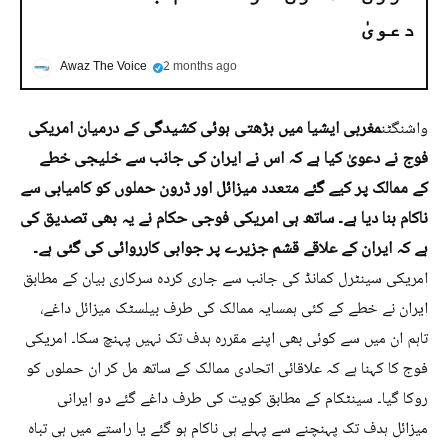
دعویٰ
Awaz The Voice
2 months ago
مغربی ایشیا میں بڑھتی ہوئی کشیدگی کے درمیان امریکی
واشنگٹن
فوج نے دعویٰ کیا ہے کہ اس نے ایران کی جانب سے خلیجی خطے
کے ممالک پر کیے گئے متعدد میزائل اور ڈرون حملوں کو کامیابی سے
ناکام بنا دیا ہے۔ ساتھ ہی امریکی فوجی حکام نے یہ بھی تصدیق کی
ہے کہ ایران کے علاقے قشم جزیرے پر جوابی کارروائی کی گئی ہے۔
امریکی سینٹرل کمانڈ کی جانب سے جاری کردہ سرکاری بیان کے مطابق
ایران نے خطے کے کئی ہمسایہ ممالک کی طرف بیلسٹک میزائل داغے،
تاہم ان میں سے کوئی بھی اپنے مقررہ ہدف تک نہیں پہنچ سکا۔ امریکی
فوج کا کہنا ہے کہ علاقائی اتحادی ممالک کے ساتھ مل کر ان حملوں کو
روکا گیا۔ سینٹکام کے مطابق کویت کی طرف داغے گئے دو ایرانی
میزائل ہدف تک پہنچنے سے پہلے ہی ناکام ہو گئے یا راستے میں ہی تباہ