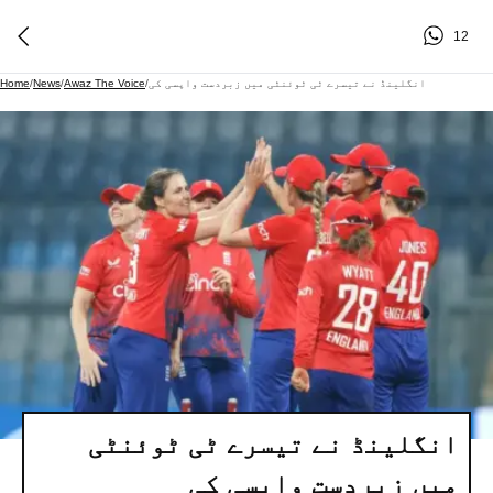
12
انگلینڈ نے تیسرے ٹی ٹوئنٹی میں زبردست واپسی کی
/
Awaz The Voice
/
News
/
Home
انگلینڈ نے تیسرے ٹی ٹوئنٹی
میں زبردست واپسی کی