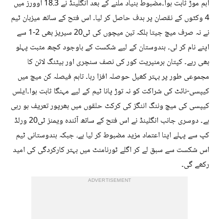
اہم موڑ ثابت ہوا۔مضبوط بنیاد ملنے کے بعد انگلینڈ نے 18.3 اوورز میں
4 وکٹوں کے نقصان پر ہدف حاصل کر لیا۔ اس فتح کے ساتھ میزبان ٹیم
نے نہ صرف میچ جیتا بلکہ تین میچوں کی ٹی20 سیریز بھی 2-1 سے
اپنے نام کر لی۔ ہندوستان کے لیے شکست کے باوجود کچھ مثبت پہلو
بھی رہے۔ کپتان ہرمنپریت کور کی نصف سنچری اور بیٹنگ لائن کا
مجموعی طور پر بہتر کھیل حوصلہ افزا رہا۔ تاہم فیصلہ کن میچ میں
کیپسی-نائٹ کی شراکت کو نہ توڑ پانا ٹیم کے لیے مہنگا ثابت ہوا۔ایلس
کیپسی کی میچ وننگ اننگز کی کرکٹ حلقوں میں بھرپور تعریف ہو رہی
ہے۔ دوسری جانب انگلینڈ نے اس فتح کے ساتھ آئندہ ویمنز ٹی20 ورلڈ
کپ سے پہلے اپنا اعتماد مزید مضبوط کر لیا ہے، جبکہ ہندوستانی ٹیم
اس شکست سے سبق لے کر اگلے ٹورنامنٹ میں بہتر کارکردگی کی امید
رکھے گی۔
ADVERTISEMENT