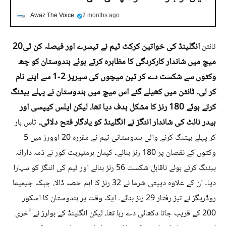
Awaz The Voice
2 months ago
انگلینڈ کی خواتین کرکٹ ٹیم نے تیسرے اور فیصلہ کن ٹی20
ٹانٹن
میچ میں شاندار کارکردگی کا مظاہرہ کرتے ہوئے ہندوستان کو چھ
وکٹوں سے شکست دے کر تین میچوں کی سیریز 2-1 سے اپنے نام
کر لی۔ ٹانٹن میں کھیلے گئے اس میچ میں ہندوستان نے پہلے بیٹنگ
کرتے ہوئے 180 رنز کا مشکل ہدف دیا تھا، لیکن ایلس کیپسی اور
ہیدر نائٹ کی شاندار اننگز نے انگلینڈ کو یادگار فتح دلائی۔
ٹاس ہار
کر پہلے بیٹنگ کرنے والی ہندوستانی ٹیم نے مقررہ 20 اوورز میں 5
وکٹوں کے نقصان پر 180 رنز بنائے۔ کپتان ہرمنپریت کور نے ذمہ دارانہ
بیٹنگ کرتے ہوئے ناقابلِ شکست 56 رنز بنائے اور ٹیم کی اننگز کو سہارا
دیا۔ ان کے علاوہ دیپتی شرما نے 32 رنز کا اہم حصہ ڈالا، جبکہ جیمیما
روڈریگز نے تیز رفتار 29 رنز بنائے۔ ایک وقت پر ہندوستان کا اسکور
200 کے قریب جاتا دکھائی دے رہا تھا، لیکن انگلینڈ کے بولرز نے آخری