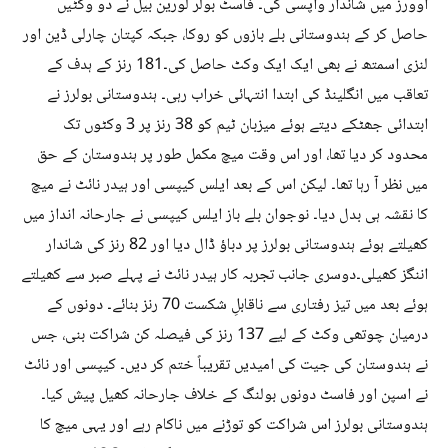
اوورز میں شاندار واپسی کی۔ فاسٹ بولر لورین بیل نے دو وکٹیں
حاصل کر کے ہندوستانی بلے بازوں کو روکا، جبکہ کپتان چارلی ڈین اور
لنزی اسمتھ نے بھی ایک ایک وکٹ حاصل کی۔181 رنز کے ہدف کے
تعاقب میں انگلینڈ کی ابتدا انتہائی خراب رہی۔ ہندوستانی بولرز نے
ابتدائی جھٹکے دیتے ہوئے میزبان ٹیم کو 38 رنز پر 3 وکٹوں تک
محدود کر دیا تھا، اور اس وقت میچ مکمل طور پر ہندوستان کے حق
میں نظر آ رہا تھا۔ لیکن اس کے بعد ایلس کیپسی اور ہیدر نائٹ نے میچ
کا نقشہ ہی بدل دیا۔ نوجوان بلے باز ایلس کیپسی نے جارحانہ انداز میں
کھیلتے ہوئے ہندوستانی بولرز پر دباؤ ڈال دیا اور 82 رنز کی شاندار
اننگز کھیلی۔دوسری جانب تجربہ کار ہیدر نائٹ نے پہلے صبر سے کھیلتے
ہوئے بعد میں تیز رفتاری سے ناقابلِ شکست 70 رنز بنائے۔ دونوں کے
درمیان چوتھی وکٹ کے لیے 137 رنز کی فیصلہ کن شراکت بنی، جس
نے ہندوستان کی جیت کی امیدیں تقریباً ختم کر دیں۔ کیپسی اور نائٹ
نے اسپن اور فاسٹ دونوں بولنگ کے خلاف جارحانہ کھیل پیش کیا۔
ہندوستانی بولرز اس شراکت کو توڑنے میں ناکام رہے اور یہی میچ کا