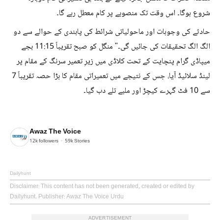
شروع ہوگا۔ اس وقت تک منصوبے پر کام معطل رہے گا۔
حادثے کی وجوہات اور ماحولیاتی شرائط کی پابندی کے حوالے سے دو
الگ الگ تحقیقات کی جائیں گی۔" منگل کو صبح تقریباً 11:15 بجے
میپاڈی گرام پنچایت کے تحت کلاڈی میں زیرِ تعمیر سرنگ کے مقام پر
لینڈ سلائیڈ آیا، جس کے نتیجے میں تعمیراتی مقام کا بڑا حصہ تقریباً 7
سے 10 فٹ گہرے کیچڑ اور ملبے تلے دب گیا۔
Awaz The Voice
12k
followers
59k
Stories
Dailyhunt
Disclaimer
: This content has not been generated, created or edited by
Dailyhunt. Publisher: Awaz The Voice Urdu
ADVERTISEMENT