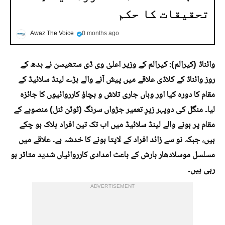
تحقیقات کا حکم
Awaz The Voice
0 months ago
وائناڈ (کیرالم): کیرالم کے وزیر اعلیٰ وی ڈی ستھیسن نے بدھ کے
روز وائناڈ کے کلاڈی علاقے میں پیش آنے والے بڑے لینڈ سلائیڈ کے
مقام کا دورہ کیا اور وہاں جاری تلاش و بچاؤ کارروائیوں کا جائزہ
لیا۔ منگل کی دوپہر زیرِ تعمیر جڑواں سرنگ (ٹوئن ٹنل) منصوبے کے
مقام پر ہونے والے لینڈ سلائیڈ میں اب تک تین افراد ہلاک ہو چکے
ہیں، جبکہ نو سے زائد افراد کے لاپتا ہونے کا خدشہ ہے۔ علاقے میں
مسلسل موسلادھار بارش کے باعث امدادی کارروائیاں شدید متاثر ہو
رہی ہیں۔
ADVERTISEMENT