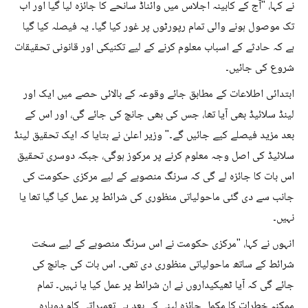
نے کہا، "آج کے کابینہ اجلاس میں وائناڈ سانحے کا جائزہ لیا گیا اور اب
تک موصول ہونے والی تمام رپورٹوں پر غور کیا گیا۔ یہ فیصلہ کیا گیا
ہے کہ حادثے کے اسباب معلوم کرنے کے لیے تکنیکی اور قانونی تحقیقات
شروع کی جائیں۔
ابتدائی اطلاعات کے مطابق جائے وقوعہ کے بالائی حصے میں ایک اور
لینڈ سلائیڈ بھی آیا تھا، جس کی بھی جانچ کی جائے گی، اور اس کے
بعد مزید فیصلے کیے جائیں گے۔" وزیر اعلیٰ نے بتایا کہ ایک تحقیق لینڈ
سلائیڈ کی اصل وجہ معلوم کرنے پر مرکوز ہوگی، جبکہ دوسری تحقیق
اس بات کا جائزہ لے گی کہ سرنگ منصوبے کے لیے مرکزی حکومت کی
جانب سے دی گئی ماحولیاتی منظوری کی شرائط پر عمل کیا گیا تھا یا
نہیں۔
انہوں نے کہا، "مرکزی حکومت نے اس سرنگ منصوبے کے لیے سخت
شرائط کے ساتھ ماحولیاتی منظوری دی تھی۔ اس بات کی جانچ کی
جائے گی کہ آیا ٹھیکیداروں نے ان شرائط پر عمل کیا یا نہیں۔ تمام
ممکنہ خطرات کا مکمل جائزہ لینے کے بعد ہی تعمیراتی کام دوبارہ