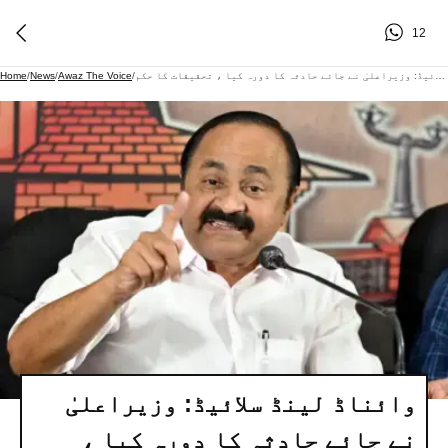
12
وائناڈ لینڈ سلائیڈ: وزیراعلیٰ نے جائے حادثہ کا دورہ کیا ، تحقیقات کا حکم
/
Awaz The Voice
/
News
/
Home
وائناڈ لینڈ سلائیڈ: وزیراعلیٰ
نے جائے حادثہ کا دورہ کیا ،