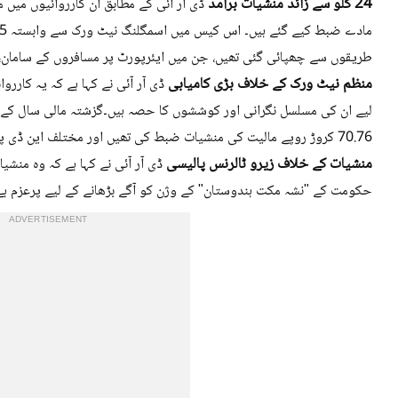
24 کلو سے زائد منشیات برآمد
طریقوں سے چھپائی گئی تھیں، جن میں ایئرپورٹ پر مسافروں کے سامان، ک
منظم نیٹ ورک کے خلاف بڑی کامیابی
ڈی آر آئی نے کہا ہے کہ یہ کارر
لیے ان کی مسلسل نگرانی اور کوششوں کا حصہ ہیں۔گزشتہ مالی سال کے دو
70.76 کروڑ روپے مالیت کی منشیات ضبط کی تھیں اور مختلف این ڈی پی ایس مقدمات میں 21 افراد کو گرفتار کیا گیا تھا۔
منشیات کے خلاف زیرو ٹالرنس پالیسی
ڈی آر آئی نے کہا ہے کہ وہ من
حکومت کے "نشہ مکت ہندوستان" کے وژن کو آگے بڑھانے کے لیے پرعزم ہے
ADVERTISEMENT