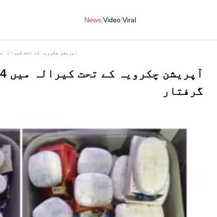
|
|
News
Video
Viral
آپریشن چکرویہ کے تحت کیرالہ میں 24 کلو منشیات ضبط کی، 5 گر
گرفتار