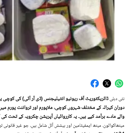
ڈائریکٹوریٹ آف ریونیو انٹیلیجنس (ڈی آر آئی) کی کوچی یو
نئی دہلی
دوران کیرالہ کے مختلف شہروں کوچی، ملاپورم اور ترواننت پورم میں 
والے مادے برآمد کیے ہیں۔ یہ کارروائیاں آپریشن چکرویہ کے تحت کی 
میتھاکوالون، میتھ ایمفیٹامین اور ہیشش آئل شامل ہیں، جو غیر قانونی ت