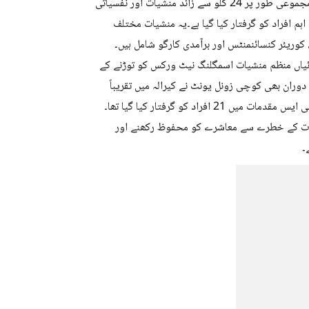
ڈی آر آئی کے مطابق ان کارروائیوں میں مجموعی طور پر 24 کلو سے زائد منشیات اور نفسیاتی
مادے ضبط کیے گئے ہیں۔ اس کیس میں اسمگلنگ نیٹ ورک سے وابستہ 5 اہم افراد کو گرفتار کیا گیا ہے۔یہ منشیات مختلف
وریئر کنسائنمنٹس اور برآمدی کارگو شامل ہیں۔
وائیاں منظم منشیات اسمگلنگ نیٹ ورکس کو توڑنے کے
ران بھی کوچی زونل یونٹ نے کیرالہ میں تقریباً
شیات کے خطرے سے معاشرے کو محفوظ رکھنے اور
۔