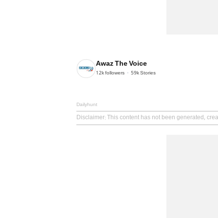
Awaz The Voice
12k
followers
59k
Stories
Dailyhunt
Disclaimer
: This content has not been generated, cre