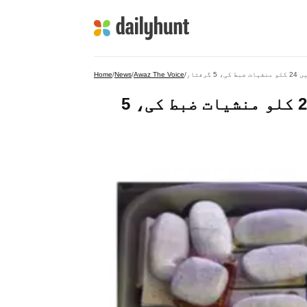
فتار
/
Awaz The Voice
/
News
/
Home
آپریشن چکرویہ کے تحت کیرالہ میں 24 کلو منشیات ضبط کی، 5