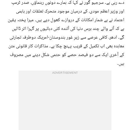
دے رہی ہے۔ سرجیو گور نے کہا کہ ہمارے دونوں رہنماؤں، صدر ٹرمپ
اور وزیر اعظم مودی، کے درمیان موجود متحرک تعلقات اور باہمی
اعتماد نے بے شمار امکانات کے دروازے کھول دیے ہیں۔ میرا پختہ یقین
ہے کہ آنے والے چند برس دنیا کی آئندہ کئی دہائیوں پر گہرا اثر ڈالیں
گے۔ ادھر، کافی عرصے سے زیرِ غور ہندوستان-امریکہ دوطرفہ تجارتی
معاہدہ بھی اب تکمیل کے قریب پہنچ چکا ہے۔ مذاکرات کار قانونی متن
کے آخری ایک سے دو فیصد حصے کو حتمی شکل دینے میں مصروف
ہیں۔
ADVERTISEMENT