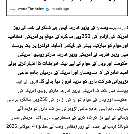
Awaz The Voice
1 month ago
ہندوستان کے وزیر خارجہ ایس جے شنکر نے ہفتہ کے روز
نئی دہلی
امریکہ کی آزادی کی 250ویں سالگرہ کے موقع پر امریکی انتظامیہ
اور عوام کو مبارکباد پیش کی۔ایکس (سابقہ ٹوئٹر) پر ایک پوسٹ
میں وزیر خارجہ نے امریکی وزیر خارجہ مارکو روبیو، امریکی
حکومت اور وہاں کے عوام کے لیے نیک خواہشات کا اظہار کرتے ہوئے
امید ظاہر کی کہ ہندوستان اور امریکہ کے درمیان جامع عالمی
تزویراتی شراکت داری کو مزید فروغ دیا جائے گا۔
انہوں نے اپنی
پوسٹ میں لکھا کہ امریکی وزیر خارجہ مارکو روبیو، امریکہ کی
حکومت اور وہاں کے عوام کو ان کی آزادی کی 250ویں سالگرہ پر دلی
مبارکباد۔ ہم اپنی جامع عالمی تزویراتی شراکت داری کو مزید آگے
بڑھانے کے لیے مل کر کام کرنے کے منتظر ہیں۔ دریں اثنا، امریکی صدر
ڈونالڈ ٹرمپ نے جمعہ کے روز (مقامی وقت کے مطابق) 4 جولائی 2026