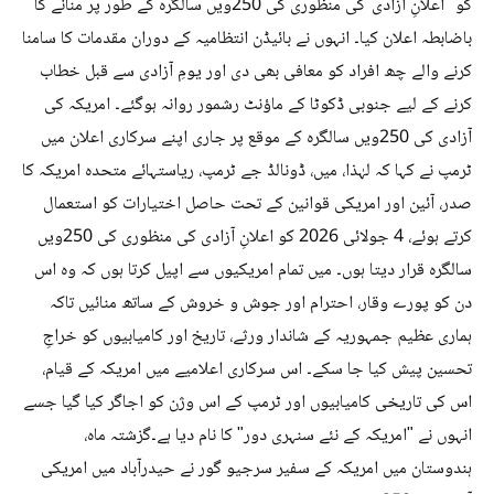
کو "اعلانِ آزادی"کی منظوری کی 250ویں سالگرہ کے طور پر منانے کا
باضابطہ اعلان کیا۔ انہوں نے بائیڈن انتظامیہ کے دوران مقدمات کا سامنا
کرنے والے چھ افراد کو معافی بھی دی اور یومِ آزادی سے قبل خطاب
کرنے کے لیے جنوبی ڈکوٹا کے ماؤنٹ رشمور روانہ ہوگئے۔ امریکہ کی
آزادی کی 250ویں سالگرہ کے موقع پر جاری اپنے سرکاری اعلان میں
ٹرمپ نے کہا کہ لہٰذا، میں، ڈونالڈ جے ٹرمپ، ریاستہائے متحدہ امریکہ کا
صدر، آئین اور امریکی قوانین کے تحت حاصل اختیارات کو استعمال
کرتے ہوئے، 4 جولائی 2026 کو اعلانِ آزادی کی منظوری کی 250ویں
سالگرہ قرار دیتا ہوں۔ میں تمام امریکیوں سے اپیل کرتا ہوں کہ وہ اس
دن کو پورے وقار، احترام اور جوش و خروش کے ساتھ منائیں تاکہ
ہماری عظیم جمہوریہ کے شاندار ورثے، تاریخ اور کامیابیوں کو خراجِ
تحسین پیش کیا جا سکے۔ اس سرکاری اعلامیے میں امریکہ کے قیام،
اس کی تاریخی کامیابیوں اور ٹرمپ کے اس وژن کو اجاگر کیا گیا جسے
انہوں نے "امریکہ کے نئے سنہری دور" کا نام دیا ہے۔گزشتہ ماہ،
ہندوستان میں امریکہ کے سفیر سرجیو گور نے حیدرآباد میں امریکی