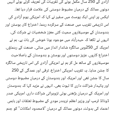
آزادی کے 250 سال مکمل ہونے کی تقریبات کی تعریف کرتے ہوئے انہیں
دونوں ممالک کے درمیان مضبوط دوستی کی علامت قرار دیا تھا۔
ایکس پر اپنی ایک پوسٹ میں سفیر نے کہا کہ امریکی یومِ آزادی کی
اس تاریخی تقریب میں صنعت کے سرکردہ رہنما، اختراع کار، بوسٹن اور
ہندوستان کے موسیقاروں سمیت کئی معزز شخصیات نے شرکت کی۔
انہوں نے لکھا کہ حیدرآباد میں موجود ہونا خوشی کی بات ہے۔ ہم نے
امریکہ کی 250ویں سالگرہ شاندار انداز میں منائی۔ صنعت کے رہنماؤں،
اختراع کاروں، عزیز دوستوں اور بوسٹن و ہندوستان کے باصلاحیت
موسیقاروں کے ساتھ مل کر ہم نے امریکی آزادی کی اس تاریخی سالگرہ
کا جشن منایا۔ یہ تقریب امریکی اختراع، ترقی اور عمدگی کے 250
سال کا جشن تھی اور امریکہ اور ہندوستان کے درمیان مضبوط دوستی
اور پائیدار شراکت داری کا ثبوت بھی۔ انہوں نے مزید کہا کہ ہندوستان
اور امریکہ کے درمیان بڑھتی ہوئی تزویراتی شراکت داری، امریکی صدر
ڈونالڈ ٹرمپ اور وزیر اعظم نریندر مودی کے مضبوط تعلقات اور باہمی
اعتماد کی بدولت، دونوں ممالک کے درمیان "لامحدود امکانات" کو جنم