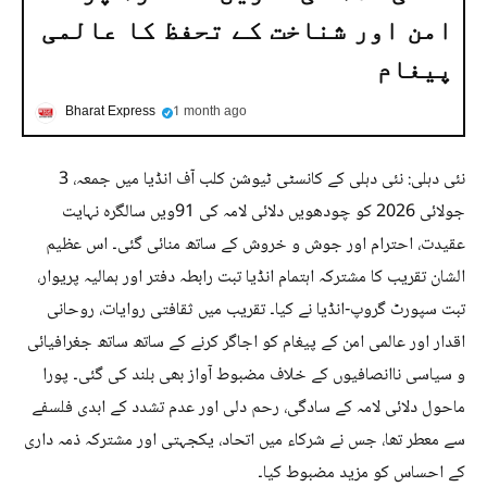
امن اور شناخت کے تحفظ کا عالمی
پیغام
Bharat Express
1 month ago
نئی دہلی: نئی دہلی کے کانسٹی ٹیوشن کلب آف انڈیا میں جمعہ، 3
جولائی 2026 کو چودھویں دلائی لامہ کی 91ویں سالگرہ نہایت
عقیدت، احترام اور جوش و خروش کے ساتھ منائی گئی۔ اس عظیم
الشان تقریب کا مشترکہ اہتمام انڈیا تبت رابطہ دفتر اور ہمالیہ پریوار،
تبت سپورٹ گروپ-انڈیا نے کیا۔ تقریب میں ثقافتی روایات، روحانی
اقدار اور عالمی امن کے پیغام کو اجاگر کرنے کے ساتھ ساتھ جغرافیائی
و سیاسی ناانصافیوں کے خلاف مضبوط آواز بھی بلند کی گئی۔ پورا
ماحول دلائی لامہ کے سادگی، رحم دلی اور عدم تشدد کے ابدی فلسفے
سے معطر تھا، جس نے شرکاء میں اتحاد، یکجہتی اور مشترکہ ذمہ داری
کے احساس کو مزید مضبوط کیا۔