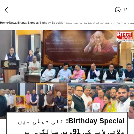
12
Birthday Special: نئی دہلی میں دلائی لامہ کی 91ویں سالگرہ پر امن اور شناخت کے تحفظ کا عالمی پیغام
/
Bharat Express
/
News
/
Home
Birthday Special: نئی دہلی میں
دلائی لامہ کی 91ویں سالگرہ پر