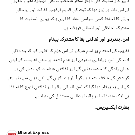
تاپیر گاؤ سمیت کئی دیگر ممتاز شخصیات بھی موجود تھیں، جنہوں
نے اس بات پر زور دیا کہ تبت کی قدیم تہذیب، ثقافت اور روحانی
ورثے کا تحفظ کسی سیاسی مفاد کا نہیں بلکہ پوری انسانیت کا
مشترکہ اخلاقی اور انسانی فریضہ ہے۔
امن، ہمدردی اور ثقافتی بقا کا مشترکہ پیغام
تقریب کے اختتام پر تمام شرکاء نے اس عزم کا اظہار کیا کہ وہ دلائی
لامہ کی امن، رواداری، ہمدردی اور عدم تشدد پر مبنی تعلیمات کو اپنی
عملی زندگی کا حصہ بنائیں گے اور ثقافتی شناخت کو مٹانے کی ہر
کوشش کے خلاف متحد ہو کر آواز بلند کریں گے۔ نئی دہلی سے دنیا بھر
کے لیے یہ پیغام دیا گیا کہ امن، انسانی وقار اور ثقافتی تنوع کا تحفظ
ہی ایک منصفانہ اور پائیدار عالمی مستقبل کی بنیاد ہے۔
بھارت ایکسپریس۔
Bharat Express