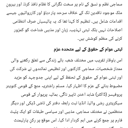
سماجی نظم و نسق کے نام پر سخت نگرانی کا نظام نافذ کرنا، اور بیرونِ
ملک موجود ناقدین تک کے خلاف سرحد پار دباؤ اور کارروائیوں جیسے
اقدامات شامل ہیں۔ تنظیم کا کہنا تھا کہ یہ پالیسیاں صرف انتظامی
اصلاحات نہیں بلکہ تبتی تہذیب، زبان اور مذہبی شناخت کو کمزور
کرنے کی منظم کوشش ہیں۔
تبتی عوام کے حقوق کے لیے متحدہ عزم
اس باوقار تقریب میں مختلف شعبہ ہائے زندگی سے تعلق رکھنے والی
ممتاز شخصیات، سماجی کارکنوں اور تنظیمی نمائندوں نے شرکت کی
اور تبتی عوام کے حقوق کے تحفظ کے لیے اپنی جدوجہد کو مزید
مضبوط بنانے کے عزم کا اظہار کیا۔ مسلم راشٹریہ منچ کے قومی کنوینر
پروفیسر (ڈاکٹر) شاہد اختر، تاپیر ناگی، ہمالیہ پریوار کے قومی
سیکریٹری رشی والیا، انڈیا تبت رابطہ دفتر کی تاشی ڈیکی اور دیگر
منتظمین نے مختلف سماجی، مذہبی اور سیاسی طبقات کو ایک پلیٹ
فارم پر جمع کرنے میں اہم کردار ادا کیا۔ اس موقع پر رکنِ پارلیمنٹ