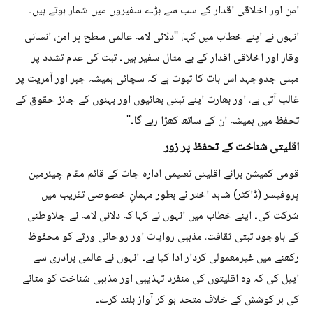
امن اور اخلاقی اقدار کے سب سے بڑے سفیروں میں شمار ہوتے ہیں۔
انہوں نے اپنے خطاب میں کہا، ''دلائی لامہ عالمی سطح پر امن، انسانی
وقار اور اخلاقی اقدار کے بے مثال سفیر ہیں۔ تبت کی عدم تشدد پر
مبنی جدوجہد اس بات کا ثبوت ہے کہ سچائی ہمیشہ جبر اور آمریت پر
غالب آتی ہے، اور بھارت اپنے تبتی بھائیوں اور بہنوں کے جائز حقوق کے
تحفظ میں ہمیشہ ان کے ساتھ کھڑا رہے گا۔''
اقلیتی شناخت کے تحفظ پر زور
قومی کمیشن برائے اقلیتی تعلیمی ادارہ جات کے قائم مقام چیئرمین
پروفیسر (ڈاکٹر) شاہد اختر نے بطور مہمانِ خصوصی تقریب میں
شرکت کی۔ اپنے خطاب میں انہوں نے کہا کہ دلائی لامہ نے جلاوطنی
کے باوجود تبتی ثقافت، مذہبی روایات اور روحانی ورثے کو محفوظ
رکھنے میں غیرمعمولی کردار ادا کیا ہے۔ انہوں نے عالمی برادری سے
اپیل کی کہ وہ اقلیتوں کی منفرد تہذیبی اور مذہبی شناخت کو مٹانے
کی ہر کوشش کے خلاف متحد ہو کر آواز بلند کرے۔