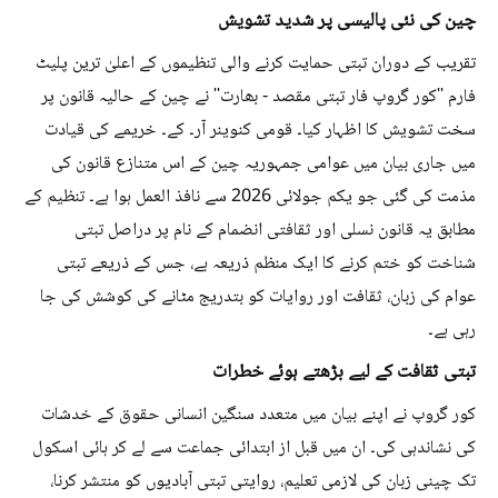
چین کی نئی پالیسی پر شدید تشویش
تقریب کے دوران تبتی حمایت کرنے والی تنظیموں کے اعلیٰ ترین پلیٹ
فارم ''کور گروپ فار تبتی مقصد - بھارت'' نے چین کے حالیہ قانون پر
سخت تشویش کا اظہار کیا۔ قومی کنوینر آر۔ کے۔ خریمے کی قیادت
میں جاری بیان میں عوامی جمہوریہ چین کے اس متنازع قانون کی
مذمت کی گئی جو یکم جولائی 2026 سے نافذ العمل ہوا ہے۔ تنظیم کے
مطابق یہ قانون نسلی اور ثقافتی انضمام کے نام پر دراصل تبتی
شناخت کو ختم کرنے کا ایک منظم ذریعہ ہے، جس کے ذریعے تبتی
عوام کی زبان، ثقافت اور روایات کو بتدریج مٹانے کی کوشش کی جا
رہی ہے۔
تبتی ثقافت کے لیے بڑھتے ہوئے خطرات
کور گروپ نے اپنے بیان میں متعدد سنگین انسانی حقوق کے خدشات
کی نشاندہی کی۔ ان میں قبل از ابتدائی جماعت سے لے کر ہائی اسکول
تک چینی زبان کی لازمی تعلیم، روایتی تبتی آبادیوں کو منتشر کرنا،