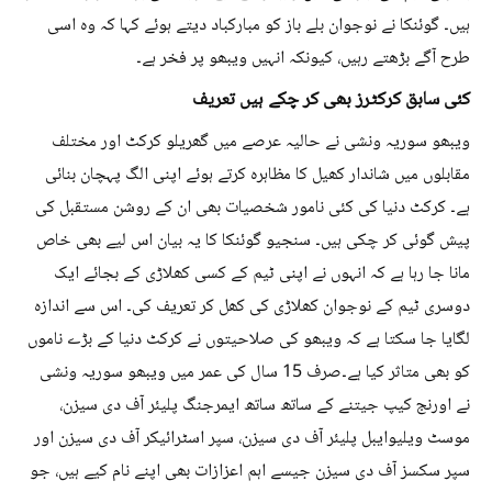
ہیں۔ گوئنکا نے نوجوان بلے باز کو مبارکباد دیتے ہوئے کہا کہ وہ اسی
طرح آگے بڑھتے رہیں، کیونکہ انہیں ویبھو پر فخر ہے۔
کئی سابق کرکٹرز بھی کر چکے ہیں تعریف
ویبھو سوریہ ونشی نے حالیہ عرصے میں گھریلو کرکٹ اور مختلف
مقابلوں میں شاندار کھیل کا مظاہرہ کرتے ہوئے اپنی الگ پہچان بنائی
ہے۔ کرکٹ دنیا کی کئی نامور شخصیات بھی ان کے روشن مستقبل کی
پیش گوئی کر چکی ہیں۔ سنجیو گوئنکا کا یہ بیان اس لیے بھی خاص
مانا جا رہا ہے کہ انہوں نے اپنی ٹیم کے کسی کھلاڑی کے بجائے ایک
دوسری ٹیم کے نوجوان کھلاڑی کی کھل کر تعریف کی۔ اس سے اندازہ
لگایا جا سکتا ہے کہ ویبھو کی صلاحیتوں نے کرکٹ دنیا کے بڑے ناموں
کو بھی متاثر کیا ہے۔صرف 15 سال کی عمر میں ویبھو سوریہ ونشی
نے اورنج کیپ جیتنے کے ساتھ ساتھ ایمرجنگ پلیئر آف دی سیزن،
موسٹ ویلیوایبل پلیئر آف دی سیزن، سپر اسٹرائیکر آف دی سیزن اور
سپر سکسز آف دی سیزن جیسے اہم اعزازات بھی اپنے نام کیے ہیں، جو