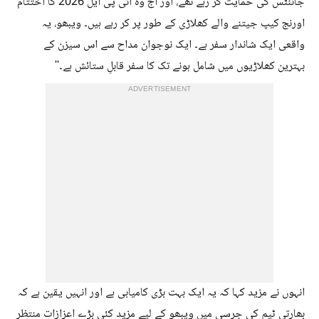
جائنٹس کی حمایت کر رہے تھے، اور آج وہ آئی پی ایل 2026 کا اختتام
اورنج کیپ جیتنے والے کھلاڑی کے طور پر کر رہے ہیں۔ ویبھو، یہ
واقعی ایک شاندار سفر ہے۔ ایک نوجوان مداح سے اس سیزن کے
بہترین کھلاڑیوں میں شامل ہونے تک کا سفر قابلِ ستائش ہے۔''
ADVERTISEMENT
انہوں نے مزید کہا کہ یہ ایک بہت بڑی کامیابی ہے اور انہیں یقین ہے کہ
بھارتی ٹیم کی جرسی میں ویبھو کے لیے مزید کئی بڑے اعزازات منتظر