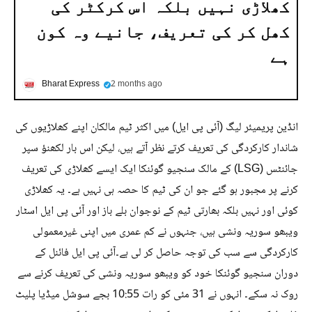
کھلاڑی نہیں بلکہ اس کرکٹر کی
کھل کر کی تعریف، جانیے وہ کون
ہے
Bharat Express
2 months ago
انڈین پریمیئر لیگ (آئی پی ایل) میں اکثر ٹیم مالکان اپنے کھلاڑیوں کی
شاندار کارکردگی کی تعریف کرتے نظر آتے ہیں، لیکن اس بار لکھنؤ سپر
جائنٹس (LSG) کے مالک سنجیو گوئنکا ایک ایسے کھلاڑی کی تعریف
کرنے پر مجبور ہو گئے جو ان کی ٹیم کا حصہ ہی نہیں ہے۔ یہ کھلاڑی
کوئی اور نہیں بلکہ بھارتی ٹیم کے نوجوان بلے باز اور آئی پی ایل اسٹار
ویبھو سوریہ ونشی ہیں، جنہوں نے کم عمری میں اپنی غیرمعمولی
کارکردگی سے سب کی توجہ حاصل کر لی ہے۔آئی پی ایل فائنل کے
دوران سنجیو گوئنکا خود کو ویبھو سوریہ ونشی کی تعریف کرنے سے
روک نہ سکے۔ انہوں نے 31 مئی کو رات 10:55 بجے سوشل میڈیا پلیٹ