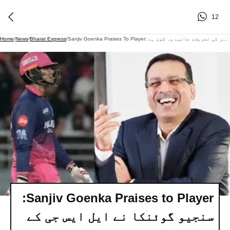
12
Sanjiv Goenka Praises To Player: سنجیو گوئنکا نے ایل ایس جی کے کھلاڑی نہیں بلکہ اس کرکٹر کی کھل کر کی تعریف، جانیے وہ کون ہے
/
Bharat Express
/
News
/
Home
Sanjiv Goenka Praises to Player:
سنجیو گوئنکا نے ایل ایس جی کے