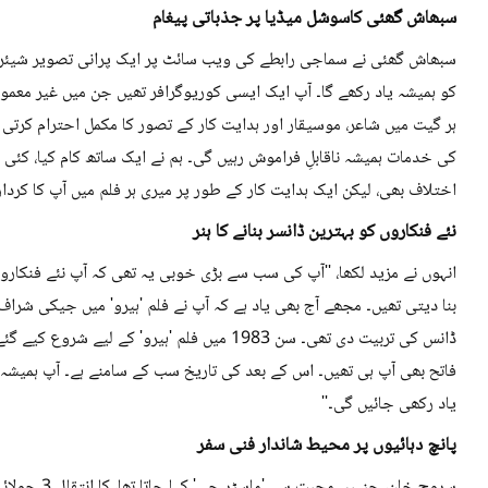
سبھاش گھئی کا
سوشل میڈیا پر جذباتی پیغام
سبھاش گھئی نے سماجی رابطے کی ویب سائٹ پر ایک پرانی تصویر شیئر کرت
کو ہمیشہ یاد رکھے گا۔ آپ ایک ایسی کوریوگرافر تھیں جن میں غیر معمو
ہر گیت میں شاعر، موسیقار اور ہدایت کار کے تصور کا مکمل احترام کرتی
کی خدمات ہمیشہ ناقابلِ فراموش رہیں گی۔ ہم نے ایک ساتھ کام کیا، کئی مر
اختلاف بھی، لیکن ایک ہدایت کار کے طور پر میری ہر فلم میں آپ کا کردار ن
نئے فنکاروں کو بہترین ڈانسر بنانے کا ہنر
انہوں نے مزید لکھا، ''آپ کی سب سے بڑی خوبی یہ تھی کہ آپ نئے فنکاروں
بنا دیتی تھیں۔ مجھے آج بھی یاد ہے کہ آپ نے فلم 'ہیرو' میں جیکی شر
ڈانس کی تربیت دی تھی۔ سن 1983 میں فلم 'ہیرو' کے
فاتح بھی آپ ہی تھیں۔ اس کے بعد کی تاریخ سب کے سامنے ہے۔ آپ ہمیشہ 
یاد رکھی جائیں گی۔''
پانچ دہائیوں پر محیط شاندار فنی سفر