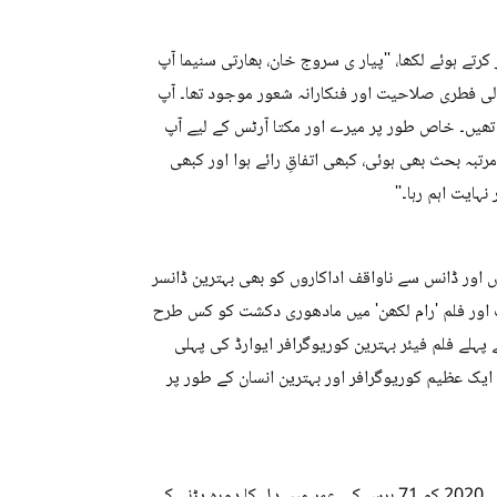
ے ہوئے لکھا، ''پیار ی سروج خان، بھارتی سنیما آپ
لی فطری صلاحیت اور فنکارانہ شعور موجود تھا۔ آپ
 تھیں۔ خاص طور پر میرے اور مکتا آرٹس کے لیے آپ
تبہ بحث بھی ہوئی، کبھی اتفاقِ رائے ہوا اور کبھی
ہایت اہم رہا۔''
 اور ڈانس سے ناواقف اداکاروں کو بھی بہترین ڈانسر
اف اور فلم 'رام لکھن' میں مادھوری دکشت کو کس طرح
 لیے شروع کیے گئے پہلے فلم فیئر بہترین کوریوگرافر ایوارڈ کی پہلی
ایک عظیم کوریوگرافر اور بہترین انسان کے طور پر
سروج خان، جنہیں محبت سے 'ماسٹر جی' کہا جاتا تھا، کا انتقال 3 جولائی 2020 کو 71 برس کی عمر میں دل کا دورہ پڑنے کے