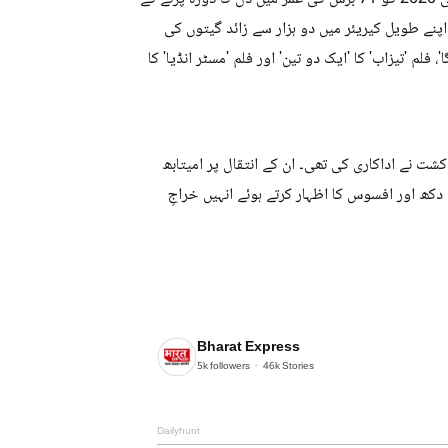
اپنے طویل کیریئر میں دو ہزار سے زائد گیتوں کی
فلم 'تیزاب' کا 'ایک دو تین' اور فلم 'مسٹر انڈیا' کا
ت نے اداکاری کی تھی۔ ان کے انتقال پر امیتابھ
ھ اور افسوس کا اظہار کرتے ہوئے انہیں خراجِ
Bharat Express
5k
followers
46k
Stories
Dailyhunt