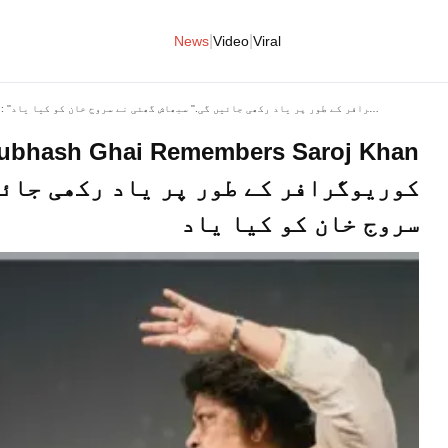
|
|
News
Video
Viral
Subhash Ghai Remembers Saroj Khan: ''آپ ہمیشہ ایک عظیم کوریوگرافر کے طور پر یاد رکھی جائیں گی.'' سبھاش گھئی نے سروج خان کو کیا یاد
کوریوگرافر کے طور پر یاد رکھی جائیں
سروج خان کو کیا یاد