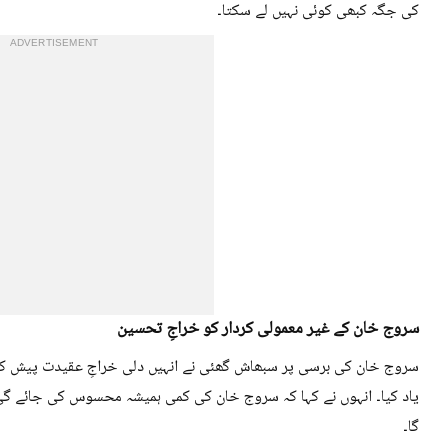
کی جگہ کبھی کوئی نہیں لے سکتا۔
ADVERTISEMENT
سروج خان کے غیر معمولی کردار کو خراجِ تحسین
سروج خان کی برسی پر سبھاش گھئی نے انہیں دلی خراجِ عقیدت پیش کرتے
یاد کیا۔ انہوں نے کہا کہ سروج خان کی کمی ہمیشہ محسوس کی جائے گی او
گا۔