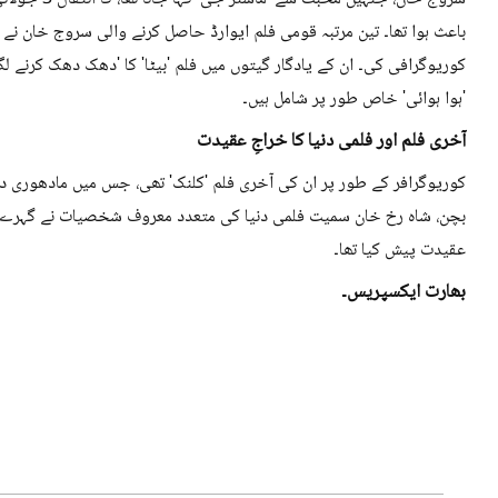
باعث ہوا تھا۔ تین مرتبہ قومی فلم ایوارڈ حاصل کرنے والی سروج خان نے 
کوریوگرافی کی۔ ان کے یادگار گیتوں میں فلم 'بیٹا' کا 'دھک دھک کرنے لگا'، 
'ہوا ہوائی' خاص طور پر شامل ہیں۔
آخری فلم اور فلمی دنیا کا خراجِ عقیدت
کوریوگرافر کے طور پر ان کی آخری فلم 'کلنک' تھی، جس میں مادھوری دکش
بچن، شاہ رخ خان سمیت فلمی دنیا کی متعدد معروف شخصیات نے گہرے دک
عقیدت پیش کیا تھا۔
بھارت ایکسپریس۔