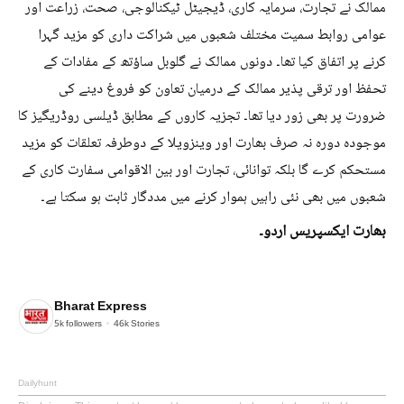
ممالک نے تجارت، سرمایہ کاری، ڈیجیٹل ٹیکنالوجی، صحت، زراعت اور
عوامی روابط سمیت مختلف شعبوں میں شراکت داری کو مزید گہرا
کرنے پر اتفاق کیا تھا۔ دونوں ممالک نے گلوبل ساؤتھ کے مفادات کے
تحفظ اور ترقی پذیر ممالک کے درمیان تعاون کو فروغ دینے کی
ضرورت پر بھی زور دیا تھا۔ تجزیہ کاروں کے مطابق ڈیلسی روڈریگیز کا
موجودہ دورہ نہ صرف بھارت اور وینزویلا کے دوطرفہ تعلقات کو مزید
مستحکم کرے گا بلکہ توانائی، تجارت اور بین الاقوامی سفارت کاری کے
شعبوں میں بھی نئی راہیں ہموار کرنے میں مددگار ثابت ہو سکتا ہے۔
بھارت ایکسپریس اردو۔
Bharat Express
5k
followers
46k
Stories
Dailyhunt