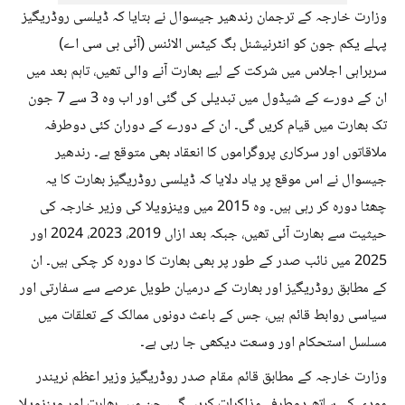
وزارت خارجہ کے ترجمان رندھیر جیسوال نے بتایا کہ ڈیلسی روڈریگیز
پہلے یکم جون کو انٹرنیشنل بگ کیٹس الائنس (آئی بی سی اے)
سربراہی اجلاس میں شرکت کے لیے بھارت آنے والی تھیں، تاہم بعد میں
ان کے دورے کے شیڈول میں تبدیلی کی گئی اور اب وہ 3 سے 7 جون
تک بھارت میں قیام کریں گی۔ ان کے دورے کے دوران کئی دوطرفہ
ملاقاتوں اور سرکاری پروگراموں کا انعقاد بھی متوقع ہے۔ رندھیر
جیسوال نے اس موقع پر یاد دلایا کہ ڈیلسی روڈریگیز بھارت کا یہ
چھٹا دورہ کر رہی ہیں۔ وہ 2015 میں وینزویلا کی وزیر خارجہ کی
حیثیت سے بھارت آئی تھیں، جبکہ بعد ازاں 2019، 2023، 2024 اور
2025 میں نائب صدر کے طور پر بھی بھارت کا دورہ کر چکی ہیں۔ ان
کے مطابق روڈریگیز اور بھارت کے درمیان طویل عرصے سے سفارتی اور
سیاسی روابط قائم ہیں، جس کے باعث دونوں ممالک کے تعلقات میں
مسلسل استحکام اور وسعت دیکھی جا رہی ہے۔
وزارت خارجہ کے مطابق قائم مقام صدر روڈریگیز وزیر اعظم نریندر
مودی کے ساتھ دوطرفہ مذاکرات کریں گی، جن میں بھارت اور وینزویلا