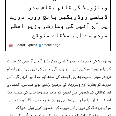
وینزویلا کی قائم مقام صدر
ڈیلسی روڈریگیز پانچ روزہ دورے
پر آج آئیں گی بھارت، وزیر اعظم
مودی سے اہم ملاقات متوقع
Bharat Express
2 months ago
وینزویلا کی قائم مقام صدر ڈیلسی روڈریگیز 3 سے 7 جون تک بھارت
کے پانچ روزہ سرکاری دورے پر رہیں گی، جس کے دوران وہ وزیر اعظم
نریندر مودی سمیت بھارتی قیادت کے ساتھ اہم ملاقاتیں کریں گی۔ اس
دورے کو بھارت اور وینزویلا کے درمیان بڑھتے ہوئے سیاسی، اقتصادی
اور توانائی کے شعبوں میں تعاون کو مزید مضبوط بنانے کی سمت ایک
اہم قدم قرار دیا جا رہا ہے۔ بھارتی وزارتِ خارجہ نے منگل کو ہفتہ وار
میڈیا بریفنگ کے دوران اس دورے کی تصدیق کرتے ہوئے بتایا کہ
ڈیلسی روڈریگیز ایک اعلیٰ سطحی وفد کے ہمراہ بھارت آئیں گی۔ وفد