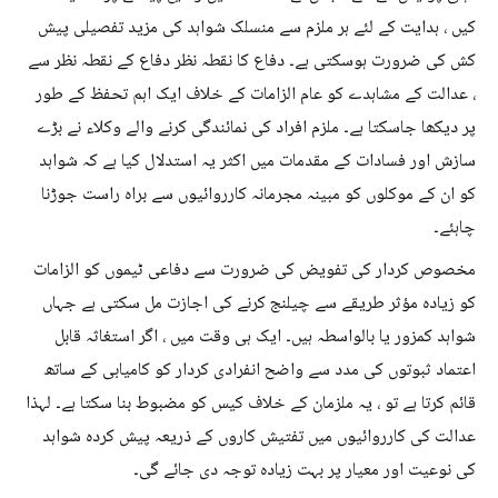
کیں ، ہدایت کے لئے ہر ملزم سے منسلک شواہد کی مزید تفصیلی پیش
کش کی ضرورت ہوسکتی ہے۔ دفاع کا نقطہ نظر دفاع کے نقطہ نظر سے
، عدالت کے مشاہدے کو عام الزامات کے خلاف ایک اہم تحفظ کے طور
پر دیکھا جاسکتا ہے۔ ملزم افراد کی نمائندگی کرنے والے وکلاء نے بڑے
سازش اور فسادات کے مقدمات میں اکثر یہ استدلال کیا ہے کہ شواہد
کو ان کے موکلوں کو مبینہ مجرمانہ کارروائیوں سے براہ راست جوڑنا
چاہئے۔
مخصوص کردار کی تفویض کی ضرورت سے دفاعی ٹیموں کو الزامات
کو زیادہ مؤثر طریقے سے چیلنج کرنے کی اجازت مل سکتی ہے جہاں
شواہد کمزور یا بالواسطہ ہیں۔ ایک ہی وقت میں ، اگر استغاثہ قابل
اعتماد ثبوتوں کی مدد سے واضح انفرادی کردار کو کامیابی کے ساتھ
قائم کرتا ہے تو ، یہ ملزمان کے خلاف کیس کو مضبوط بنا سکتا ہے۔ لہذا
عدالت کی کارروائیوں میں تفتیش کاروں کے ذریعہ پیش کردہ شواہد
کی نوعیت اور معیار پر بہت زیادہ توجہ دی جائے گی۔