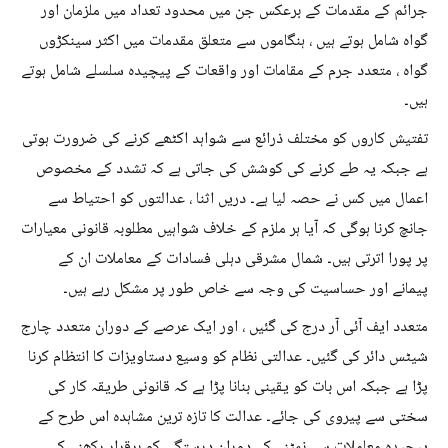
جرائم کے مقدمات کے برعکس جن میں محدود تعداد میں ملزمان اور
گواہ شامل ہوتے ہیں ، ہنگاموں سے متعلق مقدمات میں اکثر سینکڑوں
گواہ ، متعدد جرم کے مقامات اور واقعات کے پیچیدہ سلسلے شامل ہوتے
ہیں۔
تفتیش کاروں کو مختلف ذرائع سے شواہد اکٹھے کرنے کی ضرورت ہوتی
ہے جبکہ یہ طے کرنے کی کوشش کی جاتی ہے کہ تشدد کے مخصوص
اعمال میں کس نے حصہ لیا ہے۔ دریں اثنا ، عدالتوں کو احتیاط سے
جانچ کرنا ہوگی کہ آیا ہر ملزم کے خلاف شواہیں مطلوبہ قانونی معیارات
پر پورا اترتی ہیں۔ شمال مشرقی دہلی فسادات کے معاملات ان کے
پیمانے اور حساسیت کی وجہ سے خاص طور پر مشکل رہے ہیں۔
متعدد ایف آئی آر درج کی گئیں ، اور ایک عرصے کے دوران متعدد چارج
شیٹس دائر کی گئیں۔ عدالتی نظام کو وسیع دستاویزات کا انتظام کرنا
پڑا ہے جبکہ اس بات کو یقینی بنانا پڑا ہے کہ قانونی طریقہ کار کی
سختی سے پیروی کی جائے۔ عدالت کا تازہ ترین مشاہدہ اس طرح کے
پیچیدہ معاملات سے نمٹنے کے دوران درستگی کو برقرار رکھنے کی