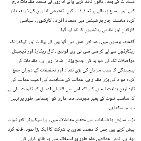
فسادات کے بعد ، قانون نافذ کرنے والے اداروں نے متعدد مقدمات درج
کیے اور وسیع پیمانے پر تحقیقات کیں۔ تفتیشی اداروں کے ذریعہ دائر
کردہ مختلف چارجز شیٹس میں متعدد افراد ، کارکنوں ، سیاسی
کارکنان اور مقامی رہائشیوں کا نام لیا گیا۔
گذشتہ برسوں میں ، عدالتی عمل میں گواہوں کے بیانات اور الیکٹرانک
ریکارڈوں سے لے کر سی سی ٹی وی فوٹیج ، کال ریکارڈ اور ڈیجیٹل
مواصلات تک کے شواہد کی جانچ پڑتال شامل رہی ہے۔ مقدمات کی
پیچیدگی کا سبب ملزمان کی بڑی تعداد اور تحقیقات کے دوران جمع
کردہ مواد کی بڑی مقدار ہے۔ عدالت کے مشاہدے کی اہمیت عدالت کی
تازہ ترین ہدایت اہم ہے کیونکہ اس میں قانونی اصول کو تقویت ملی ہے
کہ مناسب ثبوت کے بغیر مجرمانہ ذمہ داری کو اجتماعی طور پر نہیں
دیا جاسکتا ہے۔
بڑے سازش یا فسادات سے متعلق معاملات میں ، پراسیکیوٹر اکثر ثبوت
پیش کرتے ہیں جس کا مقصد تعاون یا شرکت کا ایک بڑا نمونہ قائم کرنا
ہوتا ہے۔ تاہم ، عدالتیں عام طور پر استغاثہ سے یہ ظاہر کرنے کی