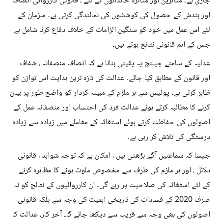
جاری ہے۔ متاثرین اور متاثرہ خاندانوں کے لئے ، قانونی کارروائی انصاف
اور بندش کے حصول کی کوششوں کی نمائندگی کرتی ہے۔ ملزمان کے
لئے اس عمل میں خود کو سنگین الزامات کے خلاف دفاع کرنا شامل ہے
جس کے اہم قانونی نتائج ہوتے ہیں۔
عدلیہ کے سامنے چیلنج یہ یقینی بنانا ہے کہ انصاف منصفانہ ، شفاف
اور قانون کے مطابق کیا جائے۔ عدالت کی تازہ ترین ہدایت اس توازن کو
ظاہر کرتی ہے۔ پولیس سے ہر ملزم کے مبینہ کردار کو واضح طور پر بیان
کرنے کا مطالبہ کرتے ہوئے عدالت فرد کی احتساب اور منصفانہ عمل کے
اصولوں کی حفاظت کرتے ہوئے استغاثہ کے معاملے میں زیادہ سے زیادہ
درستگی کی تلاش کر رہی ہے۔
جیسا کہ سماعتیں آگے بڑھتی ہیں ، امکان ہے کہ توجہ شواہد ، قانونی
دلائل ، اور ہر ملزم کی طرف سے مخصوص ملوث ہونے کا مظاہرہ کرنے
کے لئے استغاثہ کی صلاحیت پر رہے گی۔ ان کارروائیوں کے نتائج کو نہ
صرف 2020 کے فسادات کی تاریخی اہمیت کی وجہ سے بلکہ قانونی
اصولوں کی بھی وجہ سے قریب سے دیکھا جائے گا۔ آخر کار، عدالت کا