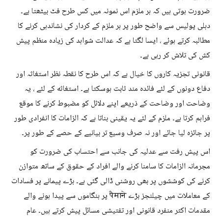
ضرورت ہوتی ہیں کہ ہر ملزم اس نمونہ میں کس طرح فٹ بیٹھتا ہے۔
دہلی پولیس سے واضح طور پر ہر ملزم کے کردار کی نشاندہی کرنے کا
مطالبہ کرتے ہوئے ، ایسا لگتا ہے کہ عدالت شواہد کی زیادہ منظم پیش
کش کی تلاش کر رہی ہے۔
قانونی تجزیہ کاروں کا خیال ہے کہ اس طرح کا نقطہ نظر استغاثہ اور
دفاع دونوں کے لئے فائدہ مند ثابت ہوسکتا ہے۔ استغاثه کے لئے ، یہ
وضاحت اور وضاحت کے ذریعے اپنے دلائل کو مضبوط کرنے کا موقع
فراہم کرتا ہے۔ ملزم کے لئے یہ یقینی بناتا ہے کہ الزامات کا انفرادی طور
پر جائزہ لیا جائے اور نہ صرف وسیع تر بیانیے کے حصے کے طور پر۔
اس پیش رفت سے عدلیہ کی جانب سے احتساب کی ضرورت کو
مجرمانہ الزامات کا سامنا کرنے والے افراد کے حقوق کے ساتھ متوازن
کرنے کی کوششوں پر بھی روشنی ڈالی گئی ہے۔ بڑے پیمانے پر فسادات
کے معاملات میں چیلنجز بڑے पैमाने پر ہنگاموں سے پیدا ہونے والے
مقدمات اکثر منفرد قانونی اور تفتیشی مسائل پیش کرتے ہیں۔ عام