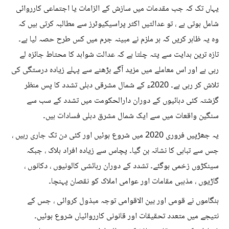
یہاں تک کہ جب مقدمات میں سازش کے الزامات یا اجتماعی کارروائی
شامل ہوتی ہے ، تو عدالتیں اکثر پراسیکیوٹرز سے مطالبہ کرتی ہیں کہ
وہ یہ ظاہر کریں کہ ہر ملزم نے مبینہ جرم میں کس طرح حصہ لیا ہے۔
تازہ ترین ہدایت سے پتہ چلتا ہے کہ عدالت شواہد کا محتاط جائزہ لے
رہی ہے اور اس معاملے میں مزید آگے بڑھنے سے پہلے زیادہ درستگی کی
تلاش کر رہی ہے۔ 2020ء کے شمال مشرقی دہلی تشدد کا پس منظر
گزشتہ کئی دہائیوں کے دوران دارالحکومت میں تشدد کے سب سے
سنگین واقعات میں سے ایک شمال مشرق دہلی فسادات ہیں۔
یہ جھڑپیں فروری 2020 میں شروع ہوئیں اور کئی دن تک جاری رہیں ،
جس سے تباہی کا نشانہ بن گیا۔ پچاس سے زیادہ افراد ہلاک ، جبکہ
سینکڑوں زخمی ہوگئے۔ تشدد کے دوران رہائشی کالونیوں ، دکانوں ،
گاڑیوں ، مذہبی مقامات اور عوامی املاک کو نقصان پہنچا۔
ہنگاموں نے قومی اور بین الاقوامی توجہ مبذول کروائی ، جس کے
نتیجے میں متعدد تحقیقات اور قانونی کارروائیاں شروع ہوئیں۔