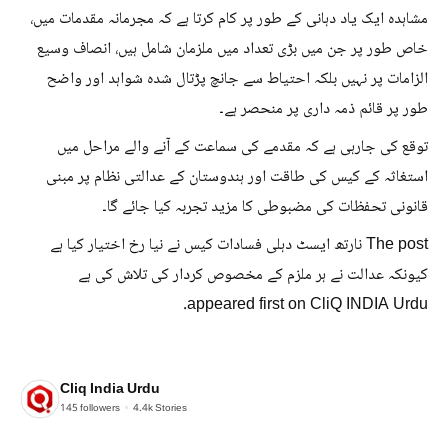
مشاہدہ ایک یاد دہانی کے طور پر کام کرتا ہے کہ مجرمانہ مقدمات میں،
خاص طور پر جن میں بڑی تعداد میں ملزمان شامل ہیں، انصاف وسیع
الزامات پر نہیں بلکہ احتیاط سے جانچ پڑتال شدہ شواہد اور واضح
طور پر قائم ذمہ داری پر منحصر ہے۔
توقع کی جارہی ہے کہ مقدمے کی سماعت کے آنے والے مراحل میں
استغاثہ کے کیس کی طاقت اور ہندوستان کے عدالتی نظام پر مبنی
قانونی تحفظات کی مضبوطی کا مزید تجربہ کیا جائے گا۔
The post نارتھ ایسٹ دہلی فسادات کیس نے نیا رخ اختیار کیا ہے
کیونکہ عدالت نے ہر ملزم کے مخصوص کردار کی تلاش کی ہے
appeared first on CliQ INDIA Urdu.
Cliq India Urdu
145
followers
4.4k
Stories