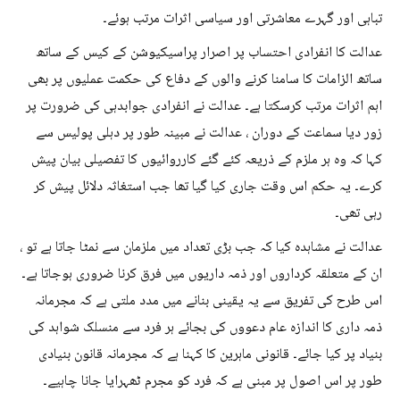
تباہی اور گہرے معاشرتی اور سیاسی اثرات مرتب ہوئے۔
عدالت کا انفرادی احتساب پر اصرار پراسیکیوشن کے کیس کے ساتھ
ساتھ الزامات کا سامنا کرنے والوں کے دفاع کی حکمت عملیوں پر بھی
اہم اثرات مرتب کرسکتا ہے۔ عدالت نے انفرادی جوابدہی کی ضرورت پر
زور دیا سماعت کے دوران ، عدالت نے مبینہ طور پر دہلی پولیس سے
کہا کہ وہ ہر ملزم کے ذریعہ کئے گئے کارروائیوں کا تفصیلی بیان پیش
کرے۔ یہ حکم اس وقت جاری کیا گیا تھا جب استغاثہ دلائل پیش کر
رہی تھی۔
عدالت نے مشاہدہ کیا کہ جب بڑی تعداد میں ملزمان سے نمٹا جاتا ہے تو ،
ان کے متعلقہ کرداروں اور ذمہ داریوں میں فرق کرنا ضروری ہوجاتا ہے۔
اس طرح کی تفریق سے یہ یقینی بنانے میں مدد ملتی ہے کہ مجرمانہ
ذمہ داری کا اندازہ عام دعووں کی بجائے ہر فرد سے منسلک شواہد کی
بنیاد پر کیا جائے۔ قانونی ماہرین کا کہنا ہے کہ مجرمانہ قانون بنیادی
طور پر اس اصول پر مبنی ہے کہ فرد کو مجرم ٹھہرایا جانا چاہیے۔