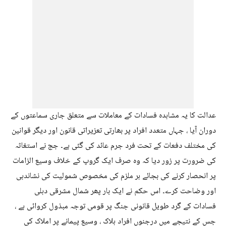
عدالت کا یہ مشاہدہ فسادات کے معاملات سے متعلق جاری سماعتوں کے
دوران آیا ، جہاں متعدد افراد پر بھارتی تعزیراتی قانون اور دیگر قوانین
کی مختلف دفعات کے تحت فرد جرم عائد کی گئی ہے۔ جج نے استغاثہ
کی ضرورت پر زور دیا کہ وہ صرف ایک گروپ کے خلاف وسیع الزامات
پر انحصار کرنے کی بجائے ہر ملزم کی مخصوص شمولیت کی نشاندہی
اور وضاحت کرے۔ اس حکم نے ایک بار پھر شمال مشرقی دہلی
فسادات کے گرد طویل قانونی جنگ پر قومی توجہ مبذول کروائی ہے ،
جس کے نتیجے میں درجنوں افراد ہلاک ، وسیع پیمانے پر املاک کی