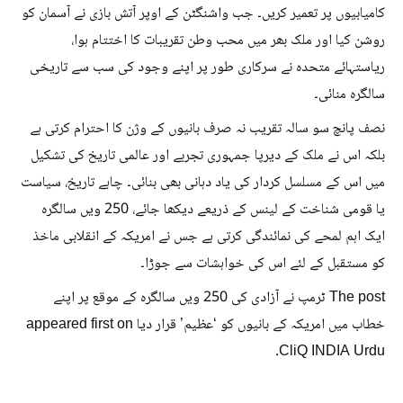
کامیابیوں پر تعمیر کریں۔ جب واشنگٹن کے اوپر آتش بازی نے آسمان کو
روشن کیا اور ملک بھر میں محب وطن تقریبات کا اختتام ہوا،
ریاستہائے متحدہ نے سرکاری طور پر اپنے وجود کی سب سے تاریخی
سالگرہ منائی۔
نصف پانچ سو سالہ تقریب نہ صرف بانیوں کے وژن کا احترام کرتی ہے
بلکہ اس نے ملک کے دیرپا جمہوری تجربے اور عالمی تاریخ کی تشکیل
میں اس کے مسلسل کردار کی یاد دہانی بھی بنائی۔ چاہے تاریخ، سیاست
یا قومی شناخت کے لینس کے ذریعے دیکھا جائے، 250 ویں سالگرہ
ایک اہم لمحے کی نمائندگی کرتی ہے جس نے امریکہ کے انقلابی ماخذ
کو مستقبل کے لئے اس کی خواہشات سے جوڑا۔
The post ٹرمپ نے آزادی کی 250 ویں سالگرہ کے موقع پر اپنے
خطاب میں امریکہ کے بانیوں کو ‘عظیم’ قرار دیا appeared first on
CliQ INDIA Urdu.