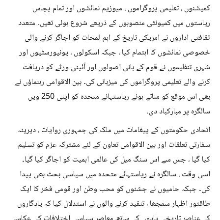
کمیشنوں ، تعلیمی پروگراموں ، میوزیم نمائشوں اور تمام پچاس
ریاستوں میں کمیونٹی منصوبوں کے ذریعے شروع ہوئی تھیں۔ متعدد
ثقافتی اداروں نے امریکی تاریخ کے اہم لمحات کو اجاگر کرنے والی
خصوصی نمائشوں کا اہتمام کیا ، جبکہ اسکولوں ، یونیورسٹیوں اور
شہری تنظیموں نے قوم کے بانی اصولوں اور آئینی ورثے کو دریافت
کرنے والے تعلیمی پروگراموں کی میزبانی کی۔ بین الاقوامی رہنماؤں نے
بھی اس موقع کو مناتے ہوئے ریاستہائے متحدہ کو اپنی 250 ویں
سالگرہ پر مبارکباد دی۔
اتحادی حکومتوں کے پیغامات میں ملک کی جمہوری روایات ، دیرینہ
سفارتی تعلقات اور بین الاقوامی تعاون کے لئے مشترکہ عزم کو تسلیم
کیا گیا ، جس سے اس سنگ میل کی عالمی اہمیت کو اجاگر کیا گیا۔
اسی وقت ، سالگرہ نے ریاستہائے متحدہ میں سیاسی بحث بھی پیدا
کی۔ جبکہ حامیوں نے جشنوں کو محب وطن اور قومی فخر کا ایک
طاقتور اظہار سمجھا ، تنقید کرنے والوں نے استدلال کیا کہ یادگاروں
کے عناصر تاریخی یادوں کے ساتھ معاصر سیاسی اختلافات کی عکاسی