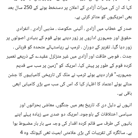
کہا کہ ان کی میراث آزادی کے اعلان پر دستخط ہونے کے 250 سال بعد
بھی امریکیوں کو متاثر کرتی ہے۔
صدر کے خطاب میں آزادی ، آئینی حکومت ، مذہبی آزادی ، انفرادی
حقوق اور جمہوری اداروں پر زور دیتے ہوئے قوم کے بنیادی اصولوں پر
زور دیا گیا۔ تقریر کے دوران ، ٹرمپ نے ریاستہائے متحدہ کو قربانی ،
جدت ، فوجی طاقت اور آزادی میں غیر متزلزل عقیدے کے ذریعے تعمیر
کردہ قوم کے طور پر پیش کیا۔ امریکہ کو “زمین پر سب سے قدیم
جمہوریہ” قرار دیتے ہوئے ٹرمپ نے ملک کی تاریخی کامیابیوں کا جشن
مناتے ہوئے اعتماد کا اظہار کیا کہ اس کی سب سے بڑی کامیابی ابھی
باقی ہے۔
انہوں نے دلیل دی کہ تاریخ بھر میں جنگوں، معاشی بحرانوں اور
سیاسی اختلافات کے باوجود، امریکہ دو صدی سے زیادہ پہلے اپنے
بانیوں کی طرف سے قائم کردہ اقدار کی وجہ سے بار بار مضبوط ہوا
ہے۔ سالگرہ کی تقریبات کی بڑی علامتی اہمیت تھی کیونکہ وہ 4