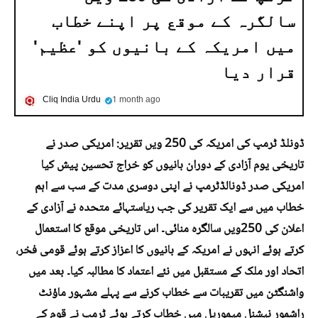
سالگرہ کے موقع پر اپنے خطاب
میں امریکہ کے بانیوں کو 'عظیم'
قرار دیا
Cliq India Urdu
1 month ago
ڈونلڈ ٹرمپ کی امریکہ کی 250 ویں تقریر: امریکی صدر نے
تاریخی یوم آزادی کے دوران بانیوں کو خراج تحسین پیش کیا
امریکی صدر ڈونالڈٹرمپ نے اپنی دوسری مدت کے سب سے اہم
خطاب میں سے ایک تقریر کی جب ریاستہائے متحدہ نے آزادی کے
اعلان کی 250ویں سالگرہ منائی۔ اس تاریخی موقع کا استعمال
کرتے ہوئے انہوں نے امریکہ کے بانیوں کا اعزاز کرتے ہوئے قومی فخر،
اتحاد اور ملک کے مستقبل میں نئے اعتماد کا مطالبہ کیا۔ بعد میں
واشنگٹن میں تقریبات سے خطاب کرنے سے پہلے مشہور ماؤنٹ
راشمور نیشنل میموریل میں خطاب کرتے ہوئے ٹرمپ نے قوم کے