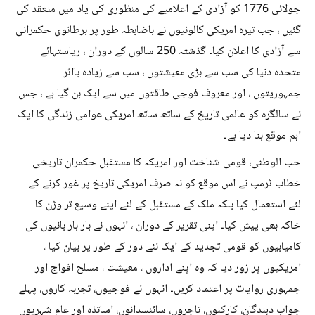
جولائی 1776 کو آزادی کے اعلامیے کی منظوری کی یاد میں منعقد کی
گئیں ، جب تیرہ امریکی کالونیوں نے باضابطہ طور پر برطانوی حکمرانی
سے آزادی کا اعلان کیا۔ گذشتہ 250 سالوں کے دوران ، ریاستہائے
متحدہ دنیا کی سب سے بڑی معیشتوں ، سب سے زیادہ بااثر
جمہوریتوں ، اور معروف فوجی طاقتوں میں سے ایک بن گیا ہے ، جس
نے سالگرہ کو عالمی تاریخ کے ساتھ ساتھ امریکی عوامی زندگی کا ایک
اہم موقع بنا دیا ہے۔
حب الوطنی، قومی شناخت اور امریکہ کا مستقبل حکمران تاریخی
خطاب ٹرمپ نے اس موقع کو نہ صرف امریکی تاریخ پر غور کرنے کے
لئے استعمال کیا بلکہ ملک کے مستقبل کے لئے اپنے وسیع تر وژن کا
خاکہ بھی پیش کیا۔ اپنی تقریر کے دوران ، انہوں نے بار بار بانیوں کی
کامیابیوں کو قومی تجدید کے ایک نئے دور کے طور پر بیان کیا ،
امریکیوں پر زور دیا کہ وہ اپنے اداروں ، معیشت ، مسلح افواج اور
جمہوری روایات پر اعتماد کریں۔ انہوں نے فوجیوں، تجربہ کاروں، پہلے
جواب دہندگان، کارکنوں، تاجروں، سائنسدانوں، اساتذہ اور عام شہریوں