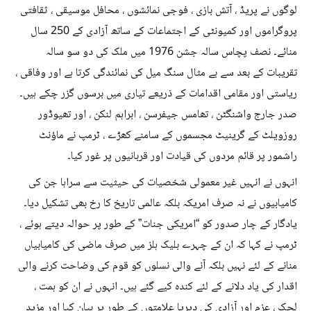
لوگوں نے پریڈ ، آتش بازی ، فوجی نمائشوں ، محافل موسیقی ، ثقافتی
پروگراموں اور کمیونٹی کے اجتماعات کے ساتھ آزادی کے 250 سال
منائے۔ نصف پچاس سالہ جشن 1976 میں ملک کی دو سو سالہ
تقریبات کے بعد سے بے مثال سنگ میل کی نمائندگی کرتا ہے اور وفاقی ،
ریاستی اور مقامی اقدامات کے ذریعے تیاری میں برسوں گزر چکے ہیں۔
صدر جارج واشنگٹن ، تھامس جیفرسن ، ابراہم لنکن ، اور تھیوڈور
روزویلٹ کے گرینیٹ مجسموں کے سامنے کھڑے ، ٹرمپ نے ماؤنٹ
راشمور پر قائم مردوں کی قیادت اور قربانیوں پر غور کیا۔
انہوں نے انہیں غیر معمولی شخصیات کی حیثیت سے سراہا جن کی
کامیابیوں نے نہ صرف امریکہ بلکہ عالمی تاریخ کا رخ بھی تشکیل دیا۔
یادگار کے چار صدور کو “امریکی جنات” کے طور پر حوالہ دیتے ہوئے ،
ٹرمپ نے کہا کہ ان کے چہرے بلیک ہلز میں صرف ماضی کی کامیابیاں
منانے کے لئے نہیں بلکہ آنے والی نسلوں کو قوم کی وضاحت کرنے والی
اقدار کی یاد دلانے کے لئے کندہ کیے گئے ہیں۔ انہوں نے ان کو ہمت ،
لچک ، عزم اور آزادی کی دیرپا علامتوں کے طور پر بیان کیا اور مزید