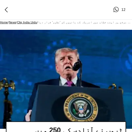
12
ٹرمپ نے آزادی کی 250 ویں سالگرہ کے موقع پر اپنے خطاب میں امریکہ کے بانیوں کو 'عظیم' قرار دیا
/
Cliq India Urdu
/
News
/
Home
ٹرمپ نے آزادی کی 250 ویں