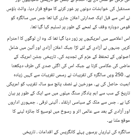
مستقبل کی خواہشات دونوں پر غور کرنے کا موقع قرار دیا۔ وائٹ ہاؤس
نے اس سے قبل ایک صدارتی اعلان جاری کیا تھا جس میں سالگرہ کو
قومی دوبارہ وقف کے لمحے کے طور پر تسلیم کیا گیا تھا۔
اس اعلامیے میں امریکیوں پر زور دیا گیا تھا کہ وہ ان لوگوں کا احترام
کریں جنہوں نے آزادی کے لئے لڑا جبکہ اعلان آزادی اور آئین میں شامل
اصولوں کے تحفظ کے عزم کی تجدید کی۔ تاریخی جشن امریکہ کے
ماضی کی عکاسی کرتا ہے جبکہ اس کی اگلی صدی کی طرف دیکھتا
ہے۔ 250 ویں سالگرہ کی تقریبات نے رسمی تقریبات سے کہیں زیادہ
اہمیت حاصل کی ہے۔ مورخین نے نصف پانچ سو سالہ تقریب کو امریکی
تاریخ کے سب سے اہم یادگار سنگ میلوں میں سے ایک کے طور پر بیان
کیا ہے ، جس سے ملک کے سیاسی ارتقاء ، آئینی ترقی ، جمہوری اداروں
اور آزادی کے بعد سے عالمی اثر و رسوخ میں توسیع کا جائزہ لینے کا
موقع ملتا ہے۔
سالگرہ کی تیاریاں برسوں پہلے کانگریس کے اقدامات ، تاریخی