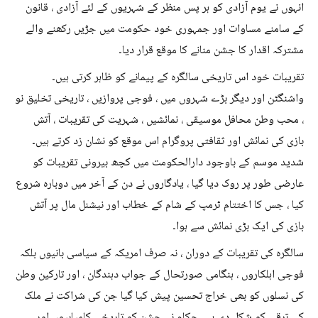
انہوں نے یوم آزادی کو ہر پس منظر کے شہریوں کے لئے آزادی ، قانون
کے سامنے مساوات اور جمہوری خود حکومت میں جڑیں رکھنے والے
مشترکہ اقدار کا جشن منانے کا موقع قرار دیا۔
تقریبات خود اس تاریخی سالگرہ کے پیمانے کو ظاہر کرتی ہیں۔
واشنگٹن اور دیگر بڑے شہروں میں ، فوجی پروازیں ، تاریخی تخلیق نو
، محب وطن محافل موسیقی ، نمائشیں ، شہریت کی تقریبات ، آتش
بازی کی نمائش اور ثقافتی پروگرام اس موقع کو نشان زد کرتے ہیں۔
شدید موسم کے باوجود دارالحکومت میں کچھ بیرونی تقریبات کو
عارضی طور پر روک دیا گیا ، یادگاروں نے دن کے آخر میں دوبارہ شروع
کیا ، جس کا اختتام ٹرمپ کے شام کے خطاب اور نیشنل مال پر آتش
بازی کی ایک بڑی نمائش سے ہوا۔
سالگرہ کی تقریبات کے دوران ، نہ صرف امریکہ کے سیاسی بانیوں بلکہ
فوجی اہلکاروں ، ہنگامی صورتحال کے جواب دہندگان ، اور تارکین وطن
کی نسلوں کو بھی خراج تحسین پیش کیا گیا جن کی شراکت نے ملک
کی ترقی کو شکل دی ہے۔ حکام نے جشن کو تاریخی کامیابیوں اور