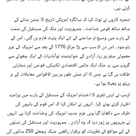
کرتے ہیں۔
تبصرہ کاروں نے نوٹ کیا کہ سالگرہ امریکی تاریخ کا جشن منانے کے
ساتھ ساتھ قومی شناخت ، جمہوریت اور ملک کی مستقبل کی سمت
کے بارے میں وسیع تر مباحثے کے لئے ایک پلیٹ فارم بن گئی۔ اس کے
باوجود ، اس دن کا سب سے بڑا مرکز 1776 کے بعد سے امریکہ کے غیر
معمولی سفر پر رہا۔ آزادی کے خواہشمند نوآبادیات کے ایک چھوٹے سے
گروپ سے، یہ ملک ایک عالمی اقتصادی، تکنیکی، فوجی اور سفارتی
طاقت بن گیا ہے جس کا اثر عملی طور پر بین الاقوامی معاملات کے ہر
پہلو پر پھیلا ہوا ہے۔
ٹرمپ نے اپنی تقریر کا اختتام امریکہ کے مستقبل کے بارے میں پرامید
اظہار کرتے ہوئے کیا ، انہوں نے اعلان کیا کہ اس قوم کے بانیوں کی
طرف سے دکھایا گیا وہی عزم جدید امریکہ کی وضاحت کرتا ہے۔ انہوں
نے شہریوں پر زور دیا کہ وہ آزادی ، جمہوریت اور مستقبل کی نسلوں
کے لئے مواقع کے نظریات کو برقرار رکھیں جبکہ پچھلے 250 سالوں کی